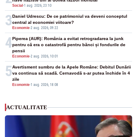
nave naziste din al doilea război mondial
Social
-
1 aug. 2026, 23:10
3
Daniel Udrescu: De ce patrimoniul va deveni conceptul
central al economiei viitoare?
Economie
-
2 aug. 2026, 09:22
4
Piperea (AUR): România a evitat retrogradarea la junk
pentru că era o catastrofă pentru bănci și fondurile de
pensii
Economie
-
2 aug. 2026, 10:01
5
Avertisment sumbru de la Apele Române: Debitul Dunării
va continua să scadă. Cernavodă s-ar putea închide în 4
zile
Economie
-
1 aug. 2026, 18:08
ACTUALITATE