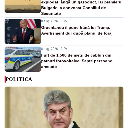
explodat lângă un gazoduct, iar premierul
Bulgariei a convocat Consiliul de
Securitate
8 aug. 2026, 13:35
Groenlanda îi pune frână lui Trump.
Avertisment dur după planul de foraj
8 aug. 2026, 13:09
Furt de 1.500 de metri de cabluri din
parcuri fotovoltaice. Șapte persoane,
arestate
POLITICA