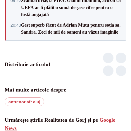
Scandal uriaș la FIFA. Gianni Infantino, acuzat că
09:22
UEFA ar fi plătit o sumă de șase cifre pentru o
fostă angajată
Gest superb făcut de Adrian Mutu pentru soția sa,
20:43
Sandra. Zeci de mii de oameni au văzut imaginile
Distribuie articolul
Mai multe articole despre
antrenor cfr cluj
Urmărește știrile Realitatea de Gorj și pe
Google
News