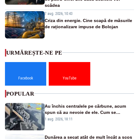
scădea
7 aug. 2026, 10:43
Criza din energie. Cine scapă de măsurile
de raționalizare impuse de Bolojan
URMĂREȘTE-NE PE
Facebook
YouTube
POPULAR
Au închis centralele pe cărbune, acum
spun că au nevoie de ele. Cum se
pasează vina în plină criză energetică
1 aug. 2026, 18:11
Dunărea a secat atât de mult încât a scos