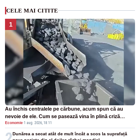
CELE MAI CITITE
1
Au închis centralele pe cărbune, acum spun că au
nevoie de ele. Cum se pasează vina în plină criză
Economie
·
1 aug. 2026, 18:11
energetică
2
Dunărea a secat atât de mult încât a scos la suprafață