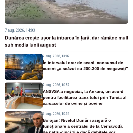
7 aug. 2026, 14:03
Dunărea crește ușor la intrarea în țară, dar rămâne mult
sub media lunii august
7 aug. 2026, 13:02
În intervalul orar de seară, consumul de
curent „a scăzut cu 200-300 de megawați”
7 aug. 2026, 10:57
ANSVSA a negociat, la Ankara, un acord
pentru facilitarea tranzitului prin Turcia al
carcaselor de ovine și bovine
7 aug. 2026, 10:51
Bolojan: Nivelul Dunării asigură o
funcționare a centralei de la Cernavodă
de patru-cinci zile dacă debitele vor