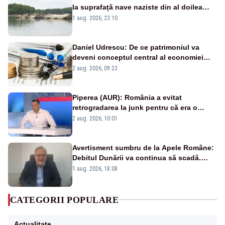
la suprafață nave naziste din al doilea
război mondial
1 aug. 2026, 23:10
Daniel Udrescu: De ce patrimoniul va
deveni conceptul central al economiei
viitoare?
2 aug. 2026, 09:22
Piperea (AUR): România a evitat
retrogradarea la junk pentru că era o
catastrofă pentru bănci și fondurile de
2 aug. 2026, 10:01
pensii
Avertisment sumbru de la Apele Române:
Debitul Dunării va continua să scadă.
Cernavodă s-ar putea închide în 4 zile
1 aug. 2026, 18:08
CATEGORII POPULARE
Actualitate