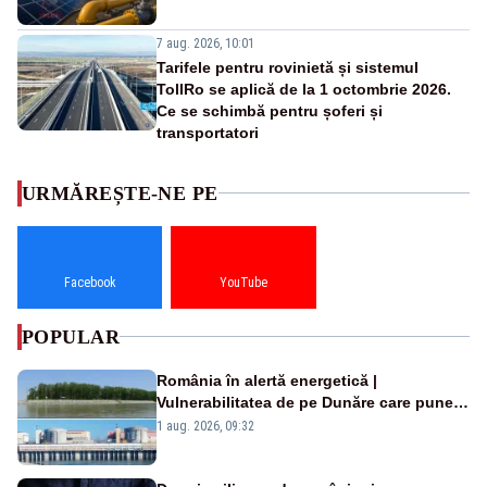
7 aug. 2026, 10:01
Tarifele pentru rovinietă și sistemul
TollRo se aplică de la 1 octombrie 2026.
Ce se schimbă pentru șoferi și
transportatori
URMĂREȘTE-NE PE
Facebook
YouTube
POPULAR
România în alertă energetică |
Vulnerabilitatea de pe Dunăre care pune
în pericol Centrala Cernavodă era
1 aug. 2026, 09:32
cunoscută de pe vremea lui Ceaușescu