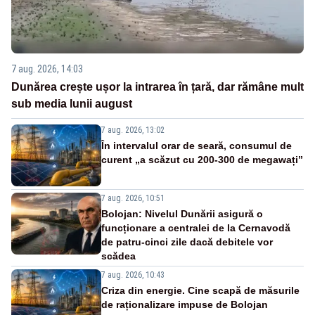
7 aug. 2026, 14:03
Dunărea crește ușor la intrarea în țară, dar rămâne mult
sub media lunii august
7 aug. 2026, 13:02
În intervalul orar de seară, consumul de
curent „a scăzut cu 200-300 de megawați”
7 aug. 2026, 10:51
Bolojan: Nivelul Dunării asigură o
funcționare a centralei de la Cernavodă
de patru-cinci zile dacă debitele vor
scădea
7 aug. 2026, 10:43
Criza din energie. Cine scapă de măsurile
de raționalizare impuse de Bolojan