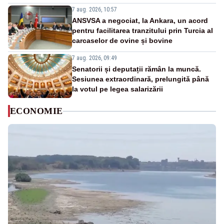
7 aug. 2026, 10:57
ANSVSA a negociat, la Ankara, un acord
pentru facilitarea tranzitului prin Turcia al
carcaselor de ovine și bovine
7 aug. 2026, 09:49
Senatorii și deputații rămân la muncă.
Sesiunea extraordinară, prelungită până
la votul pe legea salarizării
ECONOMIE