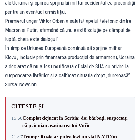
ale Ucrainei și oprirea sprijinului militar occidental ca precondiții
pentru un eventual armistițiu.
Premierul ungar Viktor Orban a salutat apelul telefonic dintre
Macron și Putin, afirmând că „nu există soluție pe câmpul de
luptă, cheia este dialogul”.
În timp ce Uniunea Europeană continuă să sprijine militar
Kievul, inclusiv prin finanțarea producției de armament, Ucraina
a declarat că nu a fost notificată oficial de SUA cu privire la
suspendarea livrărilor și a calificat situația drept „dureroasă”.
Sursa: Newsinn
CITEȘTE ȘI
Complot dejucat în Serbia: doi bărbați, suspectați
15:50
că plănuiau asasinarea lui Vučić
Trump: Rusia ar putea lovi un stat NATO în
21:42