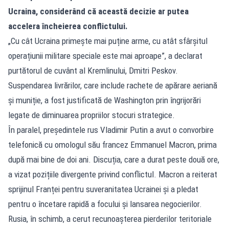
Ucraina, considerând că această decizie ar putea
accelera încheierea conflictului.
„Cu cât Ucraina primește mai puține arme, cu atât sfârșitul
operațiunii militare speciale este mai aproape”, a declarat
purtătorul de cuvânt al Kremlinului, Dmitri Peskov.
Suspendarea livrărilor, care include rachete de apărare aeriană
și muniție, a fost justificată de Washington prin îngrijorări
legate de diminuarea propriilor stocuri strategice.
În paralel, președintele rus Vladimir Putin a avut o convorbire
telefonică cu omologul său francez Emmanuel Macron, prima
după mai bine de doi ani. Discuția, care a durat peste două ore,
a vizat pozițiile divergente privind conflictul. Macron a reiterat
sprijinul Franței pentru suveranitatea Ucrainei și a pledat
pentru o încetare rapidă a focului și lansarea negocierilor.
Rusia, în schimb, a cerut recunoașterea pierderilor teritoriale