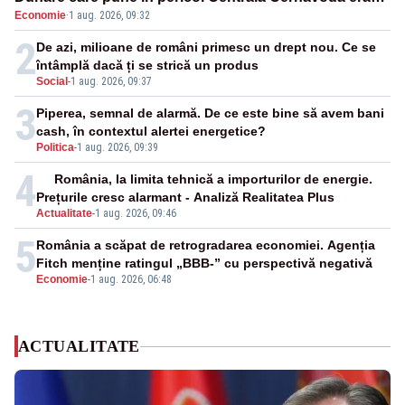
Economie
·
1 aug. 2026, 09:32
cunoscută de pe vremea lui Ceaușescu
2
De azi, milioane de români primesc un drept nou. Ce se
întâmplă dacă ți se strică un produs
Social
-
1 aug. 2026, 09:37
3
Piperea, semnal de alarmă. De ce este bine să avem bani
cash, în contextul alertei energetice?
Politica
-
1 aug. 2026, 09:39
4
România, la limita tehnică a importurilor de energie.
Prețurile cresc alarmant - Analiză Realitatea Plus
Actualitate
-
1 aug. 2026, 09:46
5
România a scăpat de retrogradarea economiei. Agenția
Fitch menține ratingul „BBB-” cu perspectivă negativă
Economie
-
1 aug. 2026, 06:48
ACTUALITATE