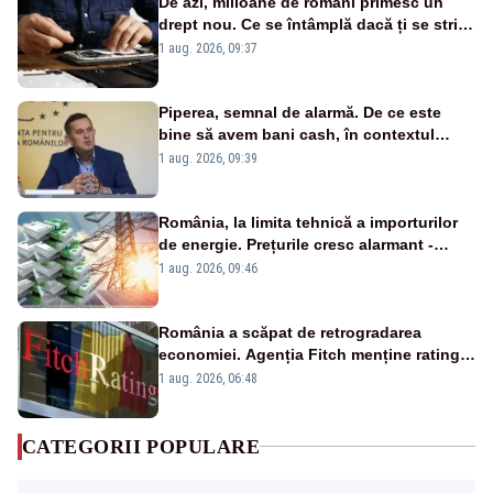
De azi, milioane de români primesc un
drept nou. Ce se întâmplă dacă ți se strică
un produs
1 aug. 2026, 09:37
Piperea, semnal de alarmă. De ce este
bine să avem bani cash, în contextul
alertei energetice?
1 aug. 2026, 09:39
România, la limita tehnică a importurilor
de energie. Prețurile cresc alarmant -
Analiză Realitatea Plus
1 aug. 2026, 09:46
România a scăpat de retrogradarea
economiei. Agenția Fitch menține ratingul
„BBB-” cu perspectivă negativă
1 aug. 2026, 06:48
CATEGORII POPULARE