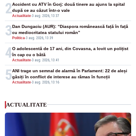
2
Accident cu ATV în Gorj: două tinere au ajuns la spital
după ce au căzut într-o vale
Actualitate
-
3 aug. 2026, 13:37
3
Dan Dungaciu (AUR): “Diaspora românească față în față
cu mediocritatea statului român”
Politica
-
3 aug. 2026, 13:39
4
O adolescentă de 17 ani, din Covasna, a lovit un polițist
în cap cu o bâtă
Actualitate
-
3 aug. 2026, 13:41
5
ANI trage un semnal de alarmă în Parlament: 22 de aleși
găsiți în conflict de interese au rămas în funcții
Actualitate
-
3 aug. 2026, 13:16
ACTUALITATE