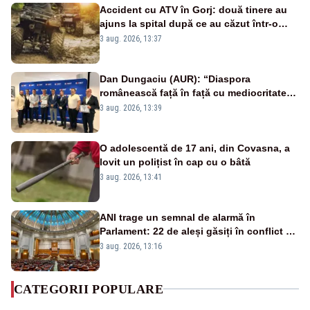
Accident cu ATV în Gorj: două tinere au
ajuns la spital după ce au căzut într-o
vale
3 aug. 2026, 13:37
Dan Dungaciu (AUR): “Diaspora
românească față în față cu mediocritatea
statului român”
3 aug. 2026, 13:39
O adolescentă de 17 ani, din Covasna, a
lovit un polițist în cap cu o bâtă
3 aug. 2026, 13:41
ANI trage un semnal de alarmă în
Parlament: 22 de aleși găsiți în conflict de
interese au rămas în funcții
3 aug. 2026, 13:16
CATEGORII POPULARE