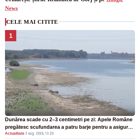
News
CELE MAI CITITE
1
Dunărea scade cu 2–3 centimetri pe zi: Apele Române
pregătesc scufundarea a patru barje pentru a asigura
Actualitate
·
3 aug. 2026, 13:20
răcirea reactorului