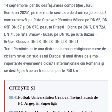
14 septembrie, pentru desfășurarea competiției „Turul
României 2025”, pe mai multe sectoare de drum național după
cum urmează: pe Ruta Craiova –Râmnicu Vâlcea pe DN 6B, DN
65F, DN 67 și DN 67B, pe ruta Pitești –Dichiu pe DN 7, DN 72A,
DN 71, pe ruta Brașov - Buzău pe DN 10, pe ruta Buzău –
Brăila- Slobozia DN 2B, DN 2S, DN 22B, DN 21.
Turul României este una dintre cele mai prestigioase curse de
ciclism rutier din sud-estul Europei și unul dintre cele mai
importante evenimente cicliste internaționale din România și
se desfășoară pe un traseu de peste 750 km.
CITEȘTE ȘI
Fotbal: Universitatea Craiova, învinsă acasă de
08:41
FC Argeș, în Superligă