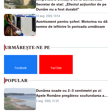
Secretar de stat: „Efectul acţiunilor de pe
Dunăre nu a fost durabil”
10 aug. 2026, 10:54
Avertisment pentru șoferi: Motorina nu dă
semne de ieftinire în perioada următoare
URMĂREȘTE-NE PE
Facebook
YouTube
POPULAR
Dunărea scade cu 2–3 centimetri pe zi:
Apele Române pregătesc scufundarea a
patru barje pentru a asigura răcirea
3 aug. 2026, 13:20
reactorului