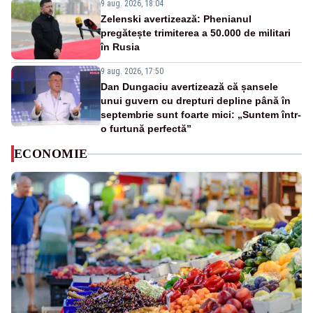
9 aug. 2026, 18:04
Zelenski avertizează: Phenianul
pregătește trimiterea a 50.000 de militari
în Rusia
9 aug. 2026, 17:50
Dan Dungaciu avertizează că șansele
unui guvern cu drepturi depline până în
septembrie sunt foarte mici: „Suntem într-
o furtună perfectă”
ECONOMIE