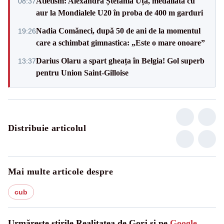
Atletism: Alexandra Ștefania Uță, medaliată cu
08:37
aur la Mondialele U20 în proba de 400 m garduri
Nadia Comăneci, după 50 de ani de la momentul
19:26
care a schimbat gimnastica: „Este o mare onoare”
Darius Olaru a spart gheața în Belgia! Gol superb
13:37
pentru Union Saint-Gilloise
Distribuie articolul
Mai multe articole despre
cub
Urmărește știrile Realitatea de Gorj și pe
Google