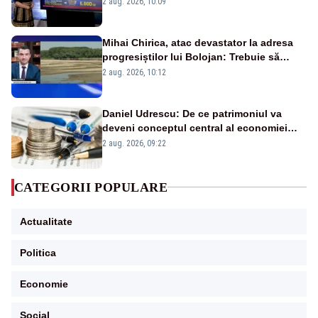
2 aug. 2026, 10:09
Mihai Chirica, atac devastator la adresa
progresiștilor lui Bolojan: Trebuie să
protejăm și natura, dar nu șținem omaneii
2 aug. 2026, 10:12
în stare permanentă de alertă
Daniel Udrescu: De ce patrimoniul va
deveni conceptul central al economiei
viitoare?
2 aug. 2026, 09:22
CATEGORII POPULARE
Actualitate
Politica
Economie
Social