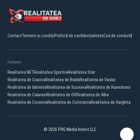
Contact
Termeni și condiții
Politică de confidențialitate
Cod de conduită
Parteneri:
Realitatea.NET
Realitatea Sportiva
Realitatea Star
Realitatea de Craiova
Realitatea de Braila
Realitatea de Vaslui
Realitatea de Ialomita
Realitatea de Suceava
Realitatea de Hunedoara
Realitatea de Calarasi
Realitatea de Olt
Realitatea de Alba
Realitatea de Covasna
Realitatea de Constanta
Realitatea de Harghita
© 2026 PHG Media Invest LLC
Facebook
YouTube