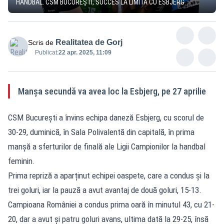
HANDBAL. CSM BUCUREȘTI, SUCCES LA LIMITĂ CU ESBJERG
Realitatea de Gorj
Scris de
Publicat:
22 apr. 2025, 11:09
Manșa secundă va avea loc la Esbjerg, pe 27 aprilie
CSM București a învins echipa daneză Esbjerg, cu scorul de
30-29, duminică, în Sala Polivalentă din capitală, în prima
manșă a sferturilor de finală ale Ligii Campionilor la handbal
feminin.
Prima repriză a aparținut echipei oaspete, care a condus și la
trei goluri, iar la pauză a avut avantaj de două goluri, 15-13.
Campioana României a condus prima oară în minutul 43, cu 21-
20, dar a avut și patru goluri avans, ultima dată la 29-25, însă