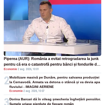
Piperea (AUR): România a evitat retrogradarea la junk
pentru că era o catastrofă pentru bănci și fondurile de
Economie
·
2 aug. 2026, 10:01
pensii
2
Mobilizare masivă pe Dunăre, pentru salvarea producției
la Cernavodă. Armata va detona o stâncă și va devia apa
fluviului - IMAGINI AERIENE
Economie
-
2 aug. 2026, 10:07
3
Dorina Barcari dă în vileag șmecheria înghețării pensiilor.
Sumele uriașe pierdute de fiecare român