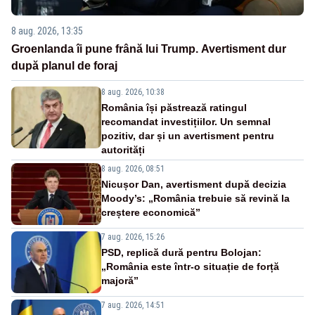
8 aug. 2026, 13:35
Groenlanda îi pune frână lui Trump. Avertisment dur
după planul de foraj
8 aug. 2026, 10:38
România își păstrează ratingul
recomandat investițiilor. Un semnal
pozitiv, dar și un avertisment pentru
autorități
8 aug. 2026, 08:51
Nicușor Dan, avertisment după decizia
Moody’s: „România trebuie să revină la
creștere economică”
7 aug. 2026, 15:26
PSD, replică dură pentru Bolojan:
„România este într-o situație de forță
majoră”
7 aug. 2026, 14:51