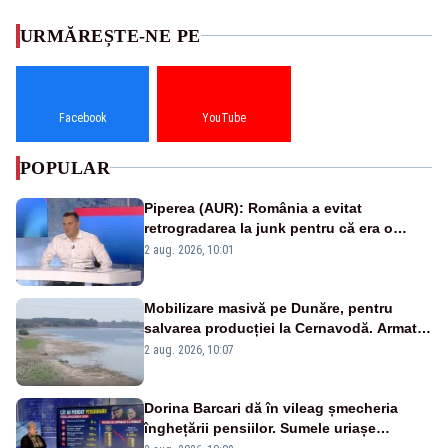
URMĂREȘTE-NE PE
Facebook
YouTube
POPULAR
Piperea (AUR): România a evitat
retrogradarea la junk pentru că era o
catastrofă pentru bănci și fondurile de
2 aug. 2026, 10:01
pensii
Mobilizare masivă pe Dunăre, pentru
salvarea producției la Cernavodă. Armata
va detona o stâncă și va devia apa
2 aug. 2026, 10:07
fluviului - IMAGINI AERIENE
Dorina Barcari dă în vileag șmecheria
înghețării pensiilor. Sumele uriașe
pierdute de fiecare român