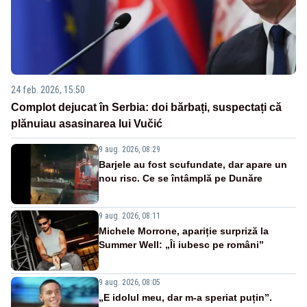
24 feb. 2026, 15:50
Complot dejucat în Serbia: doi bărbați, suspectați că
plănuiau asasinarea lui Vučić
9 aug. 2026, 08:29
Barjele au fost scufundate, dar apare un
nou risc. Ce se întâmplă pe Dunăre
9 aug. 2026, 08:11
Michele Morrone, apariție surpriză la
Summer Well: „Îi iubesc pe români”
9 aug. 2026, 08:05
„E idolul meu, dar m-a speriat puțin”.