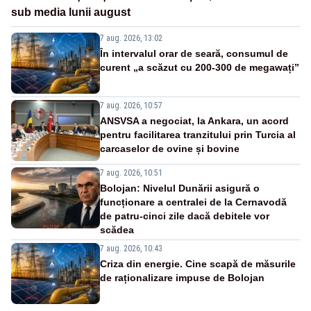
sub media lunii august
7 aug. 2026, 13:02
În intervalul orar de seară, consumul de
curent „a scăzut cu 200-300 de megawați”
7 aug. 2026, 10:57
ANSVSA a negociat, la Ankara, un acord
pentru facilitarea tranzitului prin Turcia al
carcaselor de ovine și bovine
7 aug. 2026, 10:51
Bolojan: Nivelul Dunării asigură o
funcționare a centralei de la Cernavodă
de patru-cinci zile dacă debitele vor
scădea
7 aug. 2026, 10:43
Criza din energie. Cine scapă de măsurile
de raționalizare impuse de Bolojan