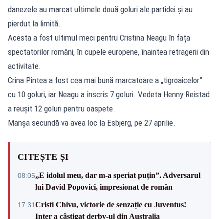
danezele au marcat ultimele două goluri ale partidei și au
pierdut la limită.
Acesta a fost ultimul meci pentru Cristina Neagu în fața
spectatorilor români, în cupele europene, înaintea retragerii din
activitate.
Crina Pintea a fost cea mai bună marcatoare a „tigroaicelor”
cu 10 goluri, iar Neagu a înscris 7 goluri. Vedeta Henny Reistad
a reușit 12 goluri pentru oaspete.
Manșa secundă va avea loc la Esbjerg, pe 27 aprilie.
CITEȘTE ȘI
„E idolul meu, dar m-a speriat puțin”. Adversarul
08:05
lui David Popovici, impresionat de român
Cristi Chivu, victorie de senzație cu Juventus!
17:31
Inter a câștigat derby-ul din Australia