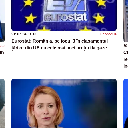
5 mai 2026, 18:10
Economie
Eurostat: România, pe locul 3 în clasamentul
ate
30 
țărilor din UE cu cele mai mici prețuri la gaze
un
C
re
in