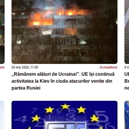
ate
26 mai 2026, 11:09
Actualitate
8 m
„Rămânem alături de Ucraina!”. UE își continuă
UE
activitatea la Kiev în ciuda atacurilor venite din
Br
partea Rusiei
ne