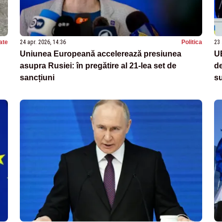
ate
24 apr. 2026, 14:36
Politica
23 
Uniunea Europeană accelerează presiunea
UE
asupra Rusiei: în pregătire al 21-lea set de
de
sancțiuni
s