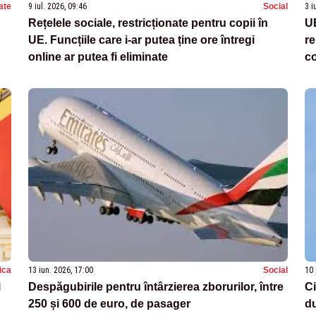
ate
9 iul. 2026, 09:46
Social
3 i
Rețelele sociale, restricționate pentru copii în
UE
UE. Funcțiile care i-ar putea ține ore întregi
re
online ar putea fi eliminate
c
tica
13 iun. 2026, 17:00
Social
10 
i
Despăgubirile pentru întârzierea zborurilor, între
Ci
250 și 600 de euro, de pasager
du