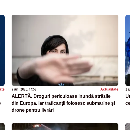
ate
9 iun. 2026, 14:58
Actualitate
2 i
ALERTĂ. Droguri periculoase inundă străzile
U
e
din Europa, iar traficanții folosesc submarine și
ce
drone pentru livrări