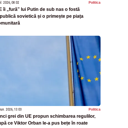
ul. 2026, 08:02
Politica
 îi „fură” lui Putin de sub nas o fostă
publică sovietică și o primește pe piața
omunitară
iun. 2026, 13:03
Politica
nci grei din UE propun schimbarea regulilor,
pă ce Viktor Orban le-a pus bețe în roate