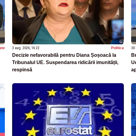
ate
3 aug. 2026, 16:22
Politica
30 
Decizie nefavorabilă pentru Diana Șoșoacă la
Br
Tribunalul UE. Suspendarea ridicării imunității,
Uc
respinsă
a