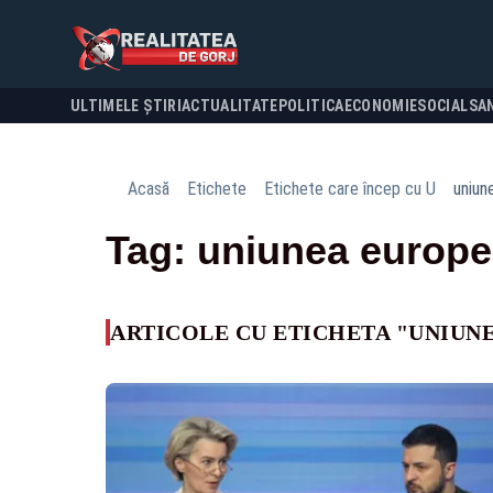
ULTIMELE ȘTIRI
ACTUALITATE
POLITICA
ECONOMIE
SOCIAL
SA
Acasă
Etichete
Etichete care încep cu U
uniun
Tag: uniunea europ
ARTICOLE CU ETICHETA "UNIUN