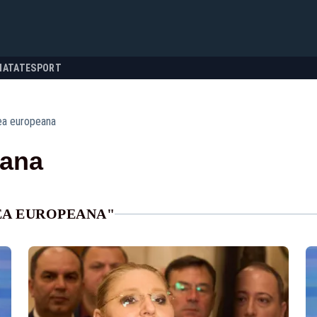
NATATE
SPORT
ea europeana
eana
EA EUROPEANA"