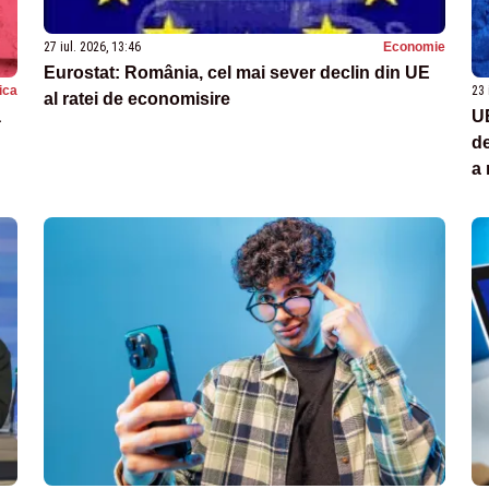
27 iul. 2026, 13:46
Economie
Eurostat: România, cel mai sever declin din UE
tica
23 
al ratei de economisire
a
UE
de
a 