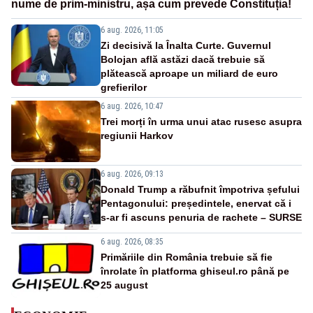
nume de prim-ministru, așa cum prevede Constituția!
6 aug. 2026, 11:05
Zi decisivă la Înalta Curte. Guvernul
Bolojan află astăzi dacă trebuie să
plătească aproape un miliard de euro
grefierilor
6 aug. 2026, 10:47
Trei morți în urma unui atac rusesc asupra
regiunii Harkov
6 aug. 2026, 09:13
Donald Trump a răbufnit împotriva șefului
Pentagonului: președintele, enervat că i
s-ar fi ascuns penuria de rachete – SURSE
6 aug. 2026, 08:35
Primăriile din România trebuie să fie
înrolate în platforma ghiseul.ro până pe
25 august