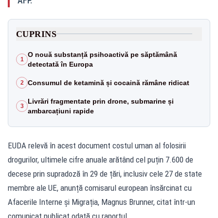
AFP.
CUPRINS
O nouă substanță psihoactivă pe săptămână
1
detectată în Europa
Consumul de ketamină și cocaină rămâne ridicat
2
Livrări fragmentate prin drone, submarine și
3
ambarcațiuni rapide
EUDA relevă în acest document costul uman al folosirii
drogurilor, ultimele cifre anuale arătând cel puțin 7.600 de
decese prin supradoză în 29 de țări, inclusiv cele 27 de state
membre ale UE, anunță comisarul european însărcinat cu
Afacerile Interne și Migrația, Magnus Brunner, citat într-un
comunicat publicat odată cu raportul.