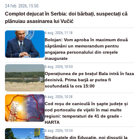
24 feb. 2026, 15:50
Complot dejucat în Serbia: doi bărbați, suspectați că
plănuiau asasinarea lui Vučić
6 aug. 2026, 11:18
Bolojan: Vom aproba în maximum două
săptămâni un memorandum pentru
angajarea personalului din creșele
inaugurate
6 aug. 2026, 10:50
Operațiunea de pe brațul Bala intră în faza
decisivă. Prima barjă ar putea fi
scufundată la ora 15:00
6 aug. 2026, 10:38
Cod roșu de caniculă în șapte județe și
cod portocaliu de vijelii în mai multe
regiuni: temperaturi de 41 de grade -
HARTA
6 aug. 2026, 10:34
Sindicatele din Educație, noi discuții la