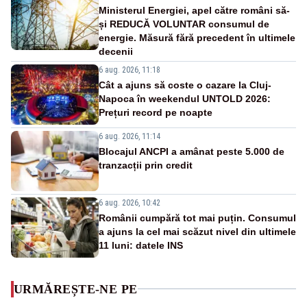
Ministerul Energiei, apel către români să-
și REDUCĂ VOLUNTAR consumul de
energie. Măsură fără precedent în ultimele
decenii
6 aug. 2026, 11:18
Cât a ajuns să coste o cazare la Cluj-
Napoca în weekendul UNTOLD 2026:
Prețuri record pe noapte
6 aug. 2026, 11:14
Blocajul ANCPI a amânat peste 5.000 de
tranzacții prin credit
6 aug. 2026, 10:42
Românii cumpără tot mai puțin. Consumul
a ajuns la cel mai scăzut nivel din ultimele
11 luni: datele INS
URMĂREȘTE-NE PE