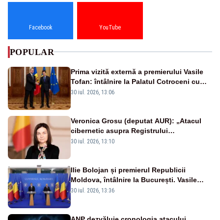
Facebook
YouTube
POPULAR
Prima vizită externă a premierului Vasile
Tofan: întâlnire la Palatul Cotroceni cu
președintele Nicușor Dan
30 iul. 2026, 13:06
Veronica Grosu (deputat AUR): „Atacul
cibernetic asupra Registrului
Proprietăților transmite un semnal de
30 iul. 2026, 13:10
neîncredere investitorilor”
Ilie Bolojan și premierul Republicii
Moldova, întâlnire la București. Vasile
Tofan, primit cu onoruri militare
30 iul. 2026, 13:36
ANP dezvăluie cronologia atacului