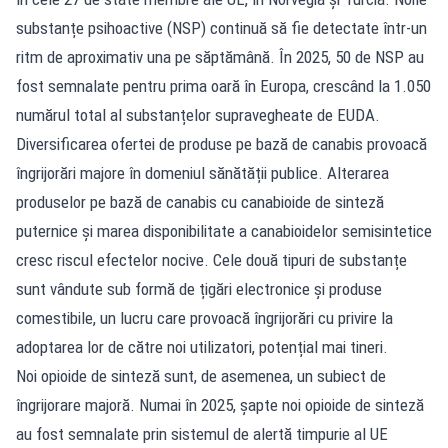
substanțe psihoactive (NSP) continuă să fie detectate într-un
ritm de aproximativ una pe săptămână. În 2025, 50 de NSP au
fost semnalate pentru prima oară în Europa, crescând la 1.050
numărul total al substanțelor supravegheate de EUDA.
Diversificarea ofertei de produse pe bază de canabis provoacă
îngrijorări majore în domeniul sănătății publice. Alterarea
produselor pe bază de canabis cu canabioide de sinteză
puternice și marea disponibilitate a canabioidelor semisintetice
cresc riscul efectelor nocive. Cele două tipuri de substanțe
sunt vândute sub formă de țigări electronice și produse
comestibile, un lucru care provoacă îngrijorări cu privire la
adoptarea lor de către noi utilizatori, potențial mai tineri.
Noi opioide de sinteză sunt, de asemenea, un subiect de
îngrijorare majoră. Numai în 2025, șapte noi opioide de sinteză
au fost semnalate prin sistemul de alertă timpurie al UE