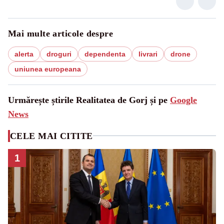
Mai multe articole despre
alerta
droguri
dependenta
livrari
drone
uniunea europeana
Urmărește știrile Realitatea de Gorj și pe
Google
News
CELE MAI CITITE
1