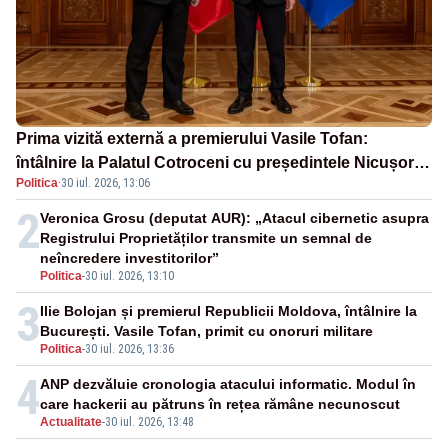
Prima vizită externă a premierului Vasile Tofan:
întâlnire la Palatul Cotroceni cu președintele Nicușor
Politica
·
30 iul. 2026, 13:06
Dan
2
Veronica Grosu (deputat AUR): „Atacul cibernetic asupra
Registrului Proprietăților transmite un semnal de
neîncredere investitorilor”
Politica
-
30 iul. 2026, 13:10
3
Ilie Bolojan și premierul Republicii Moldova, întâlnire la
București. Vasile Tofan, primit cu onoruri militare
Politica
-
30 iul. 2026, 13:36
4
ANP dezvăluie cronologia atacului informatic. Modul în
care hackerii au pătruns în rețea rămâne necunoscut
Actualitate
-
30 iul. 2026, 13:48