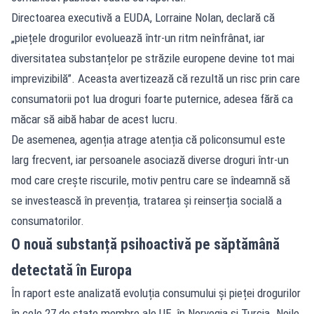
Directoarea executivă a EUDA, Lorraine Nolan, declară că
„piețele drogurilor evoluează într-un ritm neînfrânat, iar
diversitatea substanțelor pe străzile europene devine tot mai
imprevizibilă”. Aceasta avertizează că rezultă un risc prin care
consumatorii pot lua droguri foarte puternice, adesea fără ca
măcar să aibă habar de acest lucru.
De asemenea, agenția atrage atenția că policonsumul este
larg frecvent, iar persoanele asociază diverse droguri într-un
mod care crește riscurile, motiv pentru care se îndeamnă să
se investească în prevenția, tratarea și reinserția socială a
consumatorilor.
O nouă substanță psihoactivă pe săptămână
detectată în Europa
În raport este analizată evoluția consumului și pieței drogurilor
în cele 27 de state membre ale UE, în Norvegia și Turcia. Noile