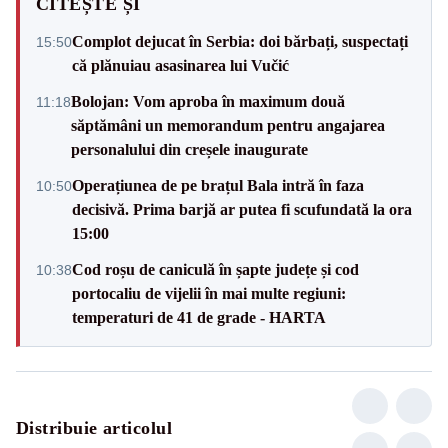
CITEȘTE ȘI
Complot dejucat în Serbia: doi bărbați, suspectați
15:50
că plănuiau asasinarea lui Vučić
Bolojan: Vom aproba în maximum două
11:18
săptămâni un memorandum pentru angajarea
personalului din creșele inaugurate
Operațiunea de pe brațul Bala intră în faza
10:50
decisivă. Prima barjă ar putea fi scufundată la ora
15:00
Cod roșu de caniculă în șapte județe și cod
10:38
portocaliu de vijelii în mai multe regiuni:
temperaturi de 41 de grade - HARTA
Distribuie articolul