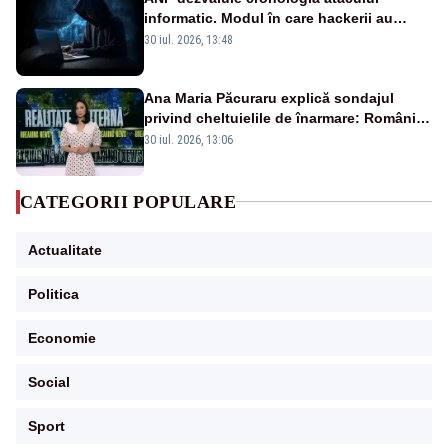
informatic. Modul în care hackerii au
pătruns în rețea rămâne necunoscut
30 iul. 2026, 13:48
Ana Maria Păcuraru explică sondajul
privind cheltuielile de înarmare: Românii
cer transparență în achiziții și un echilibru
30 iul. 2026, 13:06
între partenerii externi
CATEGORII POPULARE
Actualitate
Politica
Economie
Social
Sport