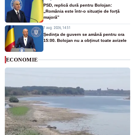
PSD, replică dură pentru Bolojan:
„România este într-o situație de forță
majoră”
7 aug. 2026, 14:51
Ședința de guvern se amână pentru ora
15:00. Bolojan nu a obținut toate avizele
ECONOMIE