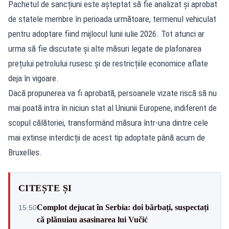
Pachetul de sancțiuni este așteptat să fie analizat și aprobat
de statele membre în perioada următoare, termenul vehiculat
pentru adoptare fiind mijlocul lunii iulie 2026. Tot atunci ar
urma să fie discutate și alte măsuri legate de plafonarea
prețului petrolului rusesc și de restricțiile economice aflate
deja în vigoare.
Dacă propunerea va fi aprobată, persoanele vizate riscă să nu
mai poată intra în niciun stat al Uniunii Europene, indiferent de
scopul călătoriei, transformând măsura într-una dintre cele
mai extinse interdicții de acest tip adoptate până acum de
Bruxelles.
CITEȘTE ȘI
Complot dejucat în Serbia: doi bărbați, suspectați
15:50
că plănuiau asasinarea lui Vučić