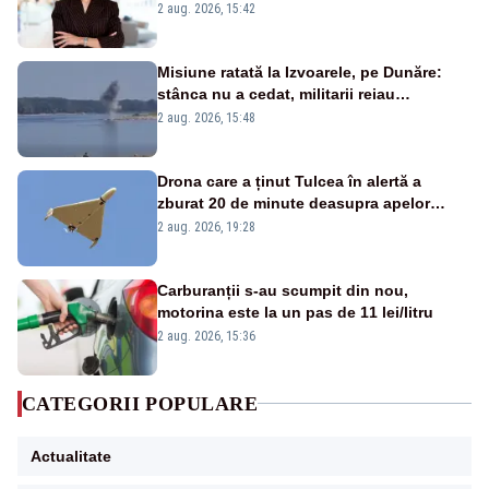
emisiunii „Miza Zilei” la Realitatea PLUS
2 aug. 2026, 15:42
Misiune ratată la Izvoarele, pe Dunăre:
stânca nu a cedat, militarii reiau
detonările luni – VIDEO
2 aug. 2026, 15:48
Drona care a ținut Tulcea în alertă a
zburat 20 de minute deasupra apelor
României. Au fost ridicate două F-16
2 aug. 2026, 19:28
Carburanții s-au scumpit din nou,
motorina este la un pas de 11 lei/litru
2 aug. 2026, 15:36
CATEGORII POPULARE
Actualitate