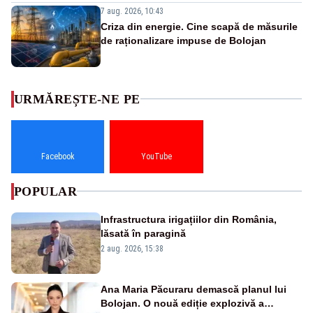
7 aug. 2026, 10:43
Criza din energie. Cine scapă de măsurile
de raționalizare impuse de Bolojan
URMĂREȘTE-NE PE
Facebook
YouTube
POPULAR
Infrastructura irigațiilor din România,
lăsată în paragină
2 aug. 2026, 15:38
Ana Maria Păcuraru demască planul lui
Bolojan. O nouă ediție explozivă a