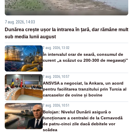
7 aug. 2026, 14:03
Dunărea crește ușor la intrarea în țară, dar rămâne mult
sub media lunii august
7 aug. 2026, 13:02
În intervalul orar de seară, consumul de
curent „a scăzut cu 200-300 de megawați”
7 aug. 2026, 10:57
ANSVSA a negociat, la Ankara, un acord
pentru facilitarea tranzitului prin Turcia al
carcaselor de ovine și bovine
7 aug. 2026, 10:51
Bolojan: Nivelul Dunării asigură o
funcționare a centralei de la Cernavodă
de patru-cinci zile dacă debitele vor
scădea