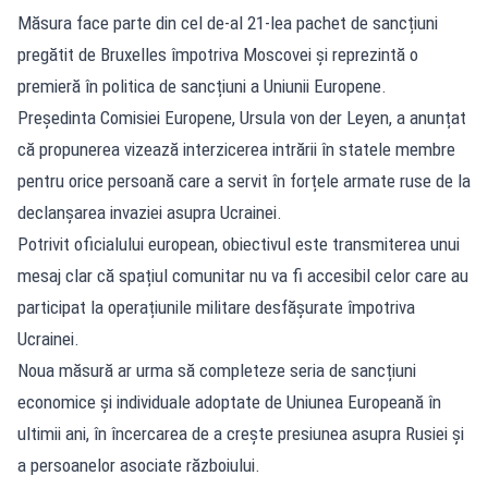
Măsura face parte din cel de-al 21-lea pachet de sancțiuni
pregătit de Bruxelles împotriva Moscovei și reprezintă o
premieră în politica de sancțiuni a Uniunii Europene.
Președinta Comisiei Europene, Ursula von der Leyen, a anunțat
că propunerea vizează interzicerea intrării în statele membre
pentru orice persoană care a servit în forțele armate ruse de la
declanșarea invaziei asupra Ucrainei.
Potrivit oficialului european, obiectivul este transmiterea unui
mesaj clar că spațiul comunitar nu va fi accesibil celor care au
participat la operațiunile militare desfășurate împotriva
Ucrainei.
Noua măsură ar urma să completeze seria de sancțiuni
economice și individuale adoptate de Uniunea Europeană în
ultimii ani, în încercarea de a crește presiunea asupra Rusiei și
a persoanelor asociate războiului.