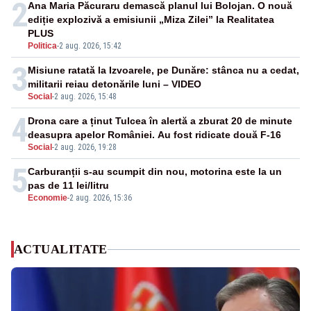
2
Ana Maria Păcuraru demască planul lui Bolojan. O nouă
ediție explozivă a emisiunii „Miza Zilei” la Realitatea
PLUS
Politica
-
2 aug. 2026, 15:42
3
Misiune ratată la Izvoarele, pe Dunăre: stânca nu a cedat,
militarii reiau detonările luni – VIDEO
Social
-
2 aug. 2026, 15:48
4
Drona care a ținut Tulcea în alertă a zburat 20 de minute
deasupra apelor României. Au fost ridicate două F-16
Social
-
2 aug. 2026, 19:28
5
Carburanții s-au scumpit din nou, motorina este la un
pas de 11 lei/litru
Economie
-
2 aug. 2026, 15:36
ACTUALITATE