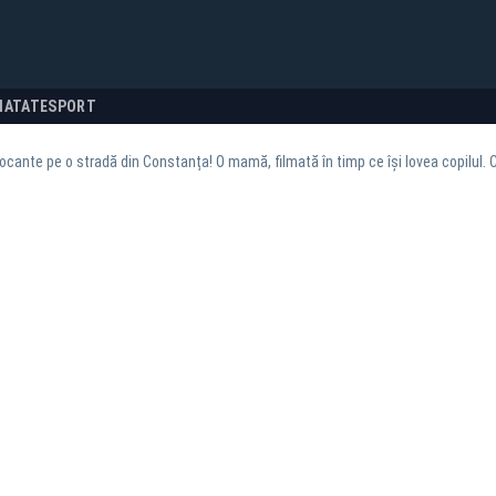
NATATE
SPORT
cante pe o stradă din Constanța! O mamă, filmată în timp ce își lovea copilul. C