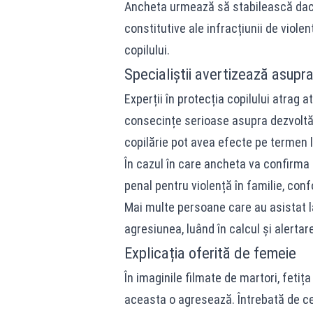
Ancheta urmează să stabilească dacă
constitutive ale infracțiunii de viole
copilului.
Specialiștii avertizează asupr
Experții în protecția copilului atrag 
consecințe serioase asupra dezvoltăr
copilărie pot avea efecte pe termen 
În cazul în care ancheta va confirma
penal pentru violență în familie, conf
Mai multe persoane care au asistat la
agresiunea, luând în calcul și alertare
Explicația oferită de femeie
În imaginile filmate de martori, feti
aceasta o agresează. Întrebată de c