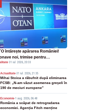
O întărește apărarea României!
onave noi, trimise pentru
litate
·
31 iul. 2026, 20:33
erceptarea și distrugerea dronelor
2
Actualitate
-
31 iul. 2026, 21:35
Mihai Stoica a răbufnit după eliminarea
FCSB: „N-am văzut asemenea greșeli în
190 de meciuri europene”
3
Economie
-
1 aug. 2026, 06:48
România a scăpat de retrogradarea
economiei. Agenția Fitch menține