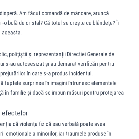
ă disperă. Am făcut comandă de mâncare, aruncă
-o bulă de cristal? Că totul se crește cu blândețe? Îi
s aceasta.
lic, polițiștii și reprezentanții Direcției Generale de
lui s-au autosesizat și au demarat verificări pentru
mprejurărilor în care s-a produs incidentul.
 faptele surprinse în imagini întrunesc elementele
nță în familie și dacă se impun măsuri pentru protejarea
a efectelor
atenția că violența fizică sau verbală poate avea
ii emoționale a minorilor, iar traumele produse în