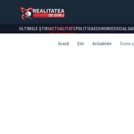
ULTIMELE ȘTIRI
ACTUALITATE
POLITICA
ECONOMIE
SOCIAL
SA
Acasă
Știri
Actualitate
Scene șo