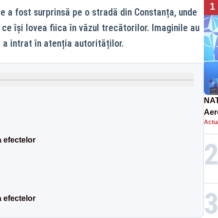
1
re a fost surprinsă pe o stradă din Constanța, unde
ce își lovea fiica în văzul trecătorilor. Imaginile au
 a intrat în atenția autorităților.
NAT
Aer
Actua
int
 efectelor
 efectelor