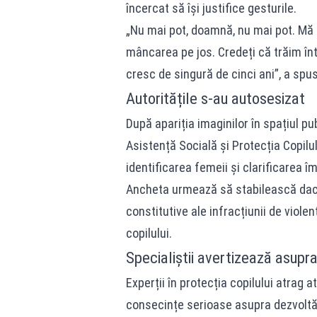
încercat să își justifice gesturile.
„Nu mai pot, doamnă, nu mai pot. M
mâncarea pe jos. Credeți că trăim într
cresc de singură de cinci ani”, a spu
Autoritățile s-au autosesizat
După apariția imaginilor în spațiul pub
Asistență Socială și Protecția Copilu
identificarea femeii și clarificarea î
Ancheta urmează să stabilească dacă
constitutive ale infracțiunii de viole
copilului.
Specialiștii avertizează asupr
Experții în protecția copilului atrag 
consecințe serioase asupra dezvoltăr