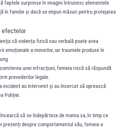
 faptele surprinse în imagini întrunesc elementele
nță în familie și dacă se impun măsuri pentru protejarea
a efectelor
atenția că violența fizică sau verbală poate avea
ii emoționale a minorilor, iar traumele produse în
lung.
 comiterea unei infracțiuni, femeia riscă să răspundă
orm prevederilor legale.
 incident au intervenit și au încercat să oprească
a Poliției.
ța încearcă să se îndepărteze de mama sa, în timp ce
ei prezenți despre comportamentul său, femeia a