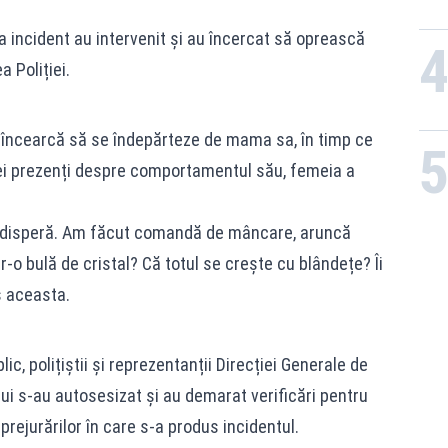
 incident au intervenit și au încercat să oprească
a Poliției.
ța încearcă să se îndepărteze de mama sa, în timp ce
ei prezenți despre comportamentul său, femeia a
ă disperă. Am făcut comandă de mâncare, aruncă
-o bulă de cristal? Că totul se crește cu blândețe? Îi
s aceasta.
lic, polițiștii și reprezentanții Direcției Generale de
lui s-au autosesizat și au demarat verificări pentru
mprejurărilor în care s-a produs incidentul.