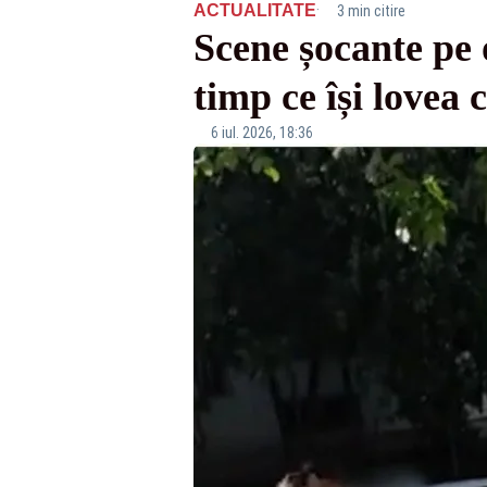
·
ACTUALITATE
3 min citire
Scene șocante pe 
timp ce își lovea 
6 iul. 2026, 18:36