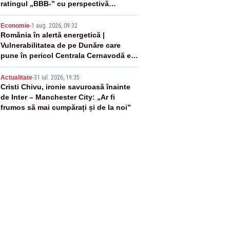
ratingul „BBB-” cu perspectivă
negativă
4
Economie
-
1 aug. 2026, 09:32
România în alertă energetică |
Vulnerabilitatea de pe Dunăre care
pune în pericol Centrala Cernavodă era
cunoscută de pe vremea lui Ceaușescu
5
Actualitate
-
31 iul. 2026, 19:35
Cristi Chivu, ironie savuroasă înainte
de Inter – Manchester City: „Ar fi
frumos să mai cumpărați și de la noi”