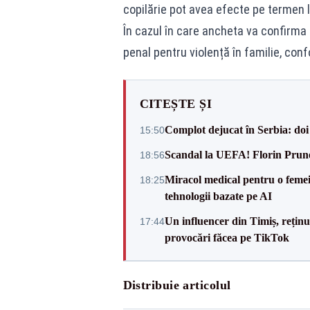
copilărie pot avea efecte pe termen 
În cazul în care ancheta va confirma
penal pentru violență în familie, conf
CITEȘTE ȘI
Complot dejucat în Serbia: doi 
15:50
Scandal la UEFA! Florin Prune
18:56
Miracol medical pentru o femeie
18:25
tehnologii bazate pe AI
Un influencer din Timiș, rețin
17:44
provocări făcea pe TikTok
Distribuie articolul