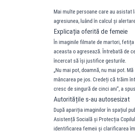
Mai multe persoane care au asistat la
agresiunea, luând în calcul și alertare
Explicația oferită de femeie
În imaginile filmate de martori, feti
aceasta o agresează. Întrebată de c
încercat să își justifice gesturile.
„Nu mai pot, doamnă, nu mai pot. M
mâncarea pe jos. Credeți că trăim într
cresc de singură de cinci ani”, a spu
Autoritățile s-au autosesizat
După apariția imaginilor în spațiul pub
Asistență Socială și Protecția Copilu
identificarea femeii și clarificarea î