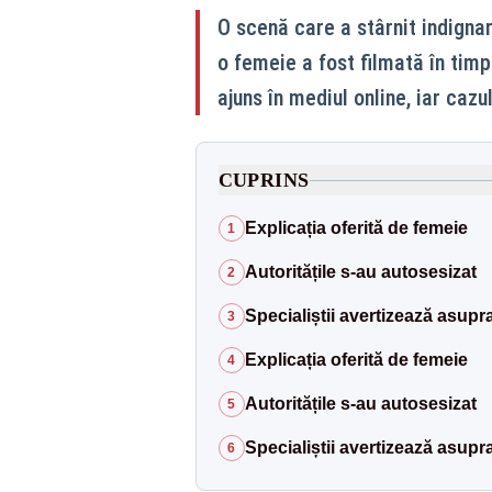
O scenă care a stârnit indigna
o femeie a fost filmată în timp 
ajuns în mediul online, iar cazul
CUPRINS
Explicația oferită de femeie
1
Autoritățile s-au autosesizat
2
Specialiștii avertizează asupra
3
Explicația oferită de femeie
4
Autoritățile s-au autosesizat
5
Specialiștii avertizează asupra
6