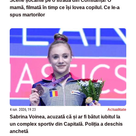
Scene șocante pe o stradă din Constanța! O
mamă, filmată în timp ce își lovea copilul. Ce le-a
spus martorilor
4 iun. 2026, 19:23
Actualitate
Sabrina Voinea, acuzată că și ar fi bătut iubitul la
un complex sportiv din Capitală. Poliția a deschis
anchetă