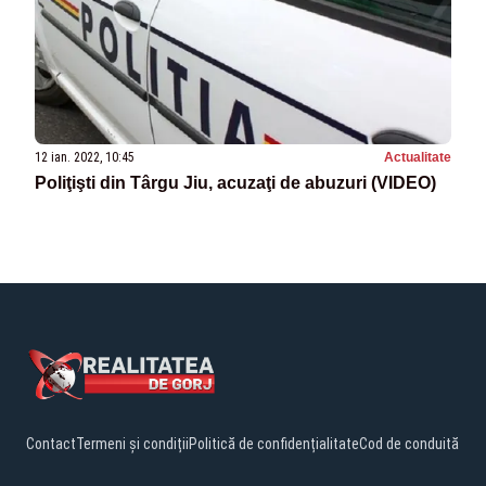
12 ian. 2022, 10:45
Actualitate
Poliţişti din Târgu Jiu, acuzaţi de abuzuri (VIDEO)
Contact
Termeni și condiții
Politică de confidențialitate
Cod de conduită