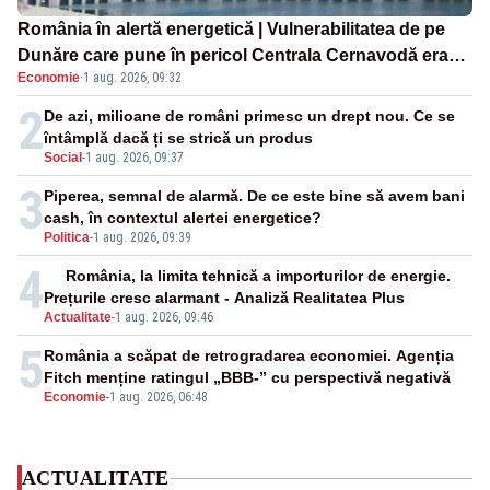
România în alertă energetică | Vulnerabilitatea de pe
Dunăre care pune în pericol Centrala Cernavodă era
Economie
·
1 aug. 2026, 09:32
cunoscută de pe vremea lui Ceaușescu
2
De azi, milioane de români primesc un drept nou. Ce se
întâmplă dacă ți se strică un produs
Social
-
1 aug. 2026, 09:37
3
Piperea, semnal de alarmă. De ce este bine să avem bani
cash, în contextul alertei energetice?
Politica
-
1 aug. 2026, 09:39
4
România, la limita tehnică a importurilor de energie.
Prețurile cresc alarmant - Analiză Realitatea Plus
Actualitate
-
1 aug. 2026, 09:46
5
România a scăpat de retrogradarea economiei. Agenția
Fitch menține ratingul „BBB-” cu perspectivă negativă
Economie
-
1 aug. 2026, 06:48
ACTUALITATE