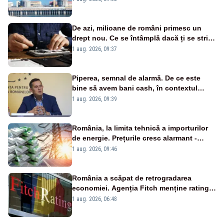
cunoscută de pe vremea lui Ceaușescu
De azi, milioane de români primesc un
drept nou. Ce se întâmplă dacă ți se strică
un produs
1 aug. 2026, 09:37
Piperea, semnal de alarmă. De ce este
bine să avem bani cash, în contextul
alertei energetice?
1 aug. 2026, 09:39
România, la limita tehnică a importurilor
de energie. Prețurile cresc alarmant -
Analiză Realitatea Plus
1 aug. 2026, 09:46
România a scăpat de retrogradarea
economiei. Agenția Fitch menține ratingul
„BBB-” cu perspectivă negativă
1 aug. 2026, 06:48