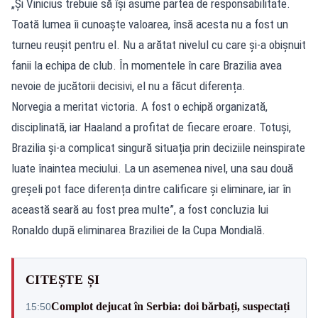
„Și Vinicius trebuie să își asume partea de responsabilitate.
Toată lumea îi cunoaște valoarea, însă acesta nu a fost un
turneu reușit pentru el. Nu a arătat nivelul cu care și-a obișnuit
fanii la echipa de club. În momentele în care Brazilia avea
nevoie de jucătorii decisivi, el nu a făcut diferența.
Norvegia a meritat victoria. A fost o echipă organizată,
disciplinată, iar Haaland a profitat de fiecare eroare. Totuși,
Brazilia și-a complicat singură situația prin deciziile neinspirate
luate înaintea meciului. La un asemenea nivel, una sau două
greșeli pot face diferența dintre calificare și eliminare, iar în
această seară au fost prea multe”, a fost concluzia lui
Ronaldo după eliminarea Braziliei de la Cupa Mondială.
CITEȘTE ȘI
Complot dejucat în Serbia: doi bărbați, suspectați
15:50