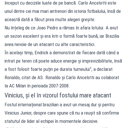
început cu deciziile luate de pe bancă. Carlo Ancelotti este
unul dintre cei mai mari antrenori din istoria fotbalului, însă de
această dată a făcut prea multe alegeri greșite.
Nu înțeleg de ce Joao Pedro a rămas în afara lotului. A avut
un sezon excelent și era într-o formă foarte bună, iar Brazilia
avea nevoie de un atacant cu alte caracteristici.
În același timp, Endrick a demonstrat de fiecare dată când a
intrat pe teren că poate aduce energie și imprevizibilitate, însă
a fost folosit foarte puțin pe durata turneului”, a declarat
Ronaldo, citat de AS. Ronaldo și Carlo Ancelotti au colaborat
la AC Milan în perioada 2007-2008.
Vinicius, și el în vizorul fostului mare atacant
Fostul internațional brazilian a avut un mesaj dur și pentru
Vinicius Junior, despre care spune că nu a reușit să confirme
statutul de lider al echipei în momentele decisive.