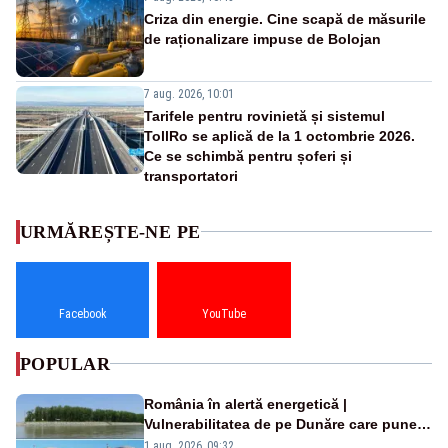
Criza din energie. Cine scapă de măsurile
de raționalizare impuse de Bolojan
7 aug. 2026, 10:01
Tarifele pentru rovinietă și sistemul
TollRo se aplică de la 1 octombrie 2026.
Ce se schimbă pentru șoferi și
transportatori
URMĂREȘTE-NE PE
Facebook
YouTube
POPULAR
România în alertă energetică |
Vulnerabilitatea de pe Dunăre care pune
în pericol Centrala Cernavodă era
1 aug. 2026, 09:32