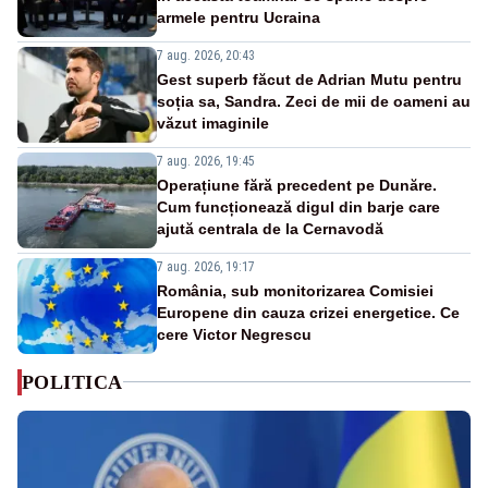
armele pentru Ucraina
7 aug. 2026, 20:43
Gest superb făcut de Adrian Mutu pentru
soția sa, Sandra. Zeci de mii de oameni au
văzut imaginile
7 aug. 2026, 19:45
Operațiune fără precedent pe Dunăre.
Cum funcționează digul din barje care
ajută centrala de la Cernavodă
7 aug. 2026, 19:17
România, sub monitorizarea Comisiei
Europene din cauza crizei energetice. Ce
cere Victor Negrescu
POLITICA