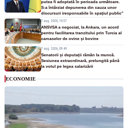
putea fi adoptată în perioada următoare.
S-a întârziat depunerea din cauza unor
discursuri iresponsabile în spaţiul public”
7 aug. 2026, 10:57
ANSVSA a negociat, la Ankara, un acord
pentru facilitarea tranzitului prin Turcia al
carcaselor de ovine și bovine
7 aug. 2026, 09:49
Senatorii și deputații rămân la muncă.
Sesiunea extraordinară, prelungită până
la votul pe legea salarizării
ECONOMIE