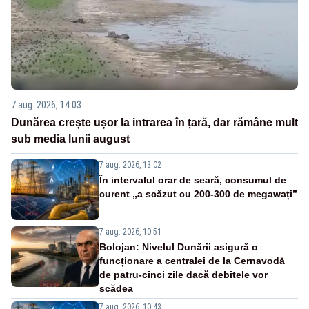
7 aug. 2026, 14:03
Dunărea crește ușor la intrarea în țară, dar rămâne mult
sub media lunii august
7 aug. 2026, 13:02
În intervalul orar de seară, consumul de
curent „a scăzut cu 200-300 de megawați”
7 aug. 2026, 10:51
Bolojan: Nivelul Dunării asigură o
funcționare a centralei de la Cernavodă
de patru-cinci zile dacă debitele vor
scădea
7 aug. 2026, 10:43