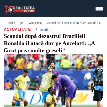
Acasă
Știri
Actualitate
Scandal după dezastrul Braziliei! Ronaldo îl atacă dur pe Ancelotti: „A făcut prea multe greșeli”
·
ACTUALITATE
2 min citire
Scandal după dezastrul Braziliei!
Ronaldo îl atacă dur pe Ancelotti: „A
făcut prea multe greșeli”