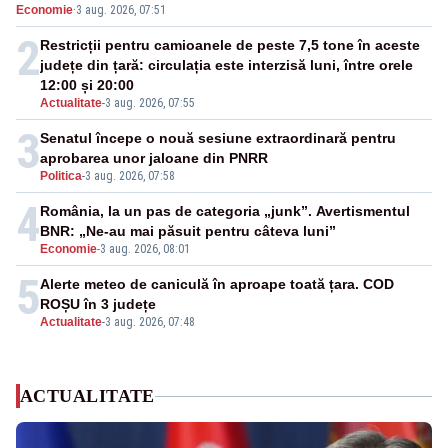
Economie
·
3 aug. 2026, 07:51
energie
2
Restricții pentru camioanele de peste 7,5 tone în aceste
județe din țară: circulația este interzisă luni, între orele
12:00 și 20:00
Actualitate
-
3 aug. 2026, 07:55
3
Senatul începe o nouă sesiune extraordinară pentru
aprobarea unor jaloane din PNRR
Politica
-
3 aug. 2026, 07:58
4
România, la un pas de categoria „junk”. Avertismentul
BNR: „Ne-au mai păsuit pentru câteva luni”
Economie
-
3 aug. 2026, 08:01
5
Alerte meteo de caniculă în aproape toată țara. COD
ROȘU în 3 județe
Actualitate
-
3 aug. 2026, 07:48
ACTUALITATE