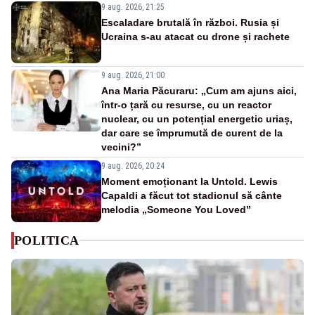
9 aug. 2026, 21:25
Escaladare brutală în război. Rusia și
Ucraina s-au atacat cu drone și rachete
9 aug. 2026, 21:00
Ana Maria Păcuraru: „Cum am ajuns aici,
într-o țară cu resurse, cu un reactor
nuclear, cu un potențial energetic uriaș,
dar care se împrumută de curent de la
vecini?”
9 aug. 2026, 20:24
Moment emoționant la Untold. Lewis
Capaldi a făcut tot stadionul să cânte
melodia „Someone You Loved”
POLITICA