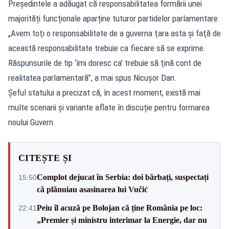
Președintele a adăugat că responsabilitatea formării unei
majorități funcționale aparține tuturor partidelor parlamentare.
„Avem toţi o responsabilitate de a guverna ţara asta şi faţă de
această responsabilitate trebuie ca fiecare să se exprime.
Răspunsurile de tip ‘îmi doresc ca’ trebuie să ţină cont de
realitatea parlamentară”, a mai spus Nicuşor Dan.
Șeful statului a precizat că, în acest moment, există mai
multe scenarii și variante aflate în discuție pentru formarea
noului Guvern.
CITEȘTE ȘI
Complot dejucat în Serbia: doi bărbați, suspectați
15:50
că plănuiau asasinarea lui Vučić
Peiu îl acuză pe Bolojan că ține România pe loc:
22:41
„Premier și ministru interimar la Energie, dar nu