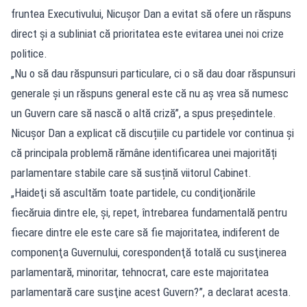
fruntea Executivului, Nicușor Dan a evitat să ofere un răspuns
direct și a subliniat că prioritatea este evitarea unei noi crize
politice.
„Nu o să dau răspunsuri particulare, ci o să dau doar răspunsuri
generale şi un răspuns general este că nu aş vrea să numesc
un Guvern care să nască o altă criză”, a spus președintele.
Nicuşor Dan a explicat că discuțiile cu partidele vor continua și
că principala problemă rămâne identificarea unei majorități
parlamentare stabile care să susțină viitorul Cabinet.
„Haideţi să ascultăm toate partidele, cu condiţionările
fiecăruia dintre ele, şi, repet, întrebarea fundamentală pentru
fiecare dintre ele este care să fie majoritatea, indiferent de
componenţa Guvernului, corespondenţă totală cu susţinerea
parlamentară, minoritar, tehnocrat, care este majoritatea
parlamentară care susţine acest Guvern?”, a declarat acesta.