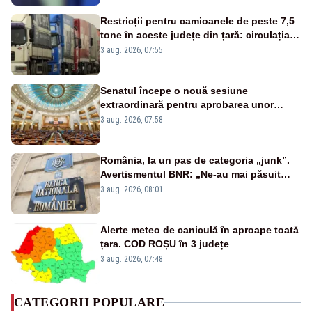
Restricții pentru camioanele de peste 7,5
tone în aceste județe din țară: circulația
este interzisă luni, între orele 12:00 și
3 aug. 2026, 07:55
20:00
Senatul începe o nouă sesiune
extraordinară pentru aprobarea unor
jaloane din PNRR
3 aug. 2026, 07:58
România, la un pas de categoria „junk”.
Avertismentul BNR: „Ne-au mai păsuit
pentru câteva luni”
3 aug. 2026, 08:01
Alerte meteo de caniculă în aproape toată
țara. COD ROȘU în 3 județe
3 aug. 2026, 07:48
CATEGORII POPULARE