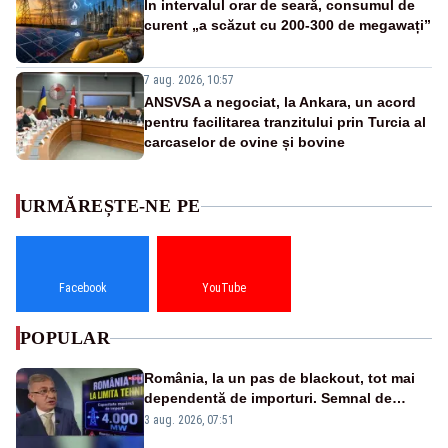
În intervalul orar de seară, consumul de
curent „a scăzut cu 200-300 de megawați”
7 aug. 2026, 10:57
ANSVSA a negociat, la Ankara, un acord
pentru facilitarea tranzitului prin Turcia al
carcaselor de ovine și bovine
URMĂREȘTE-NE PE
Facebook
YouTube
POPULAR
România, la un pas de blackout, tot mai
dependentă de importuri. Semnal de
alarmă tras de un expert în energie
3 aug. 2026, 07:51