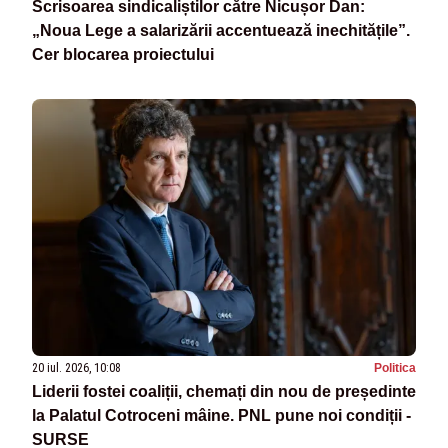
Scrisoarea sindicaliștilor către Nicușor Dan:
„Noua Lege a salarizării accentuează inechitățile”.
Cer blocarea proiectului
20 iul. 2026, 10:08
Politica
Liderii fostei coaliții, chemați din nou de președinte
la Palatul Cotroceni mâine. PNL pune noi condiții -
SURSE