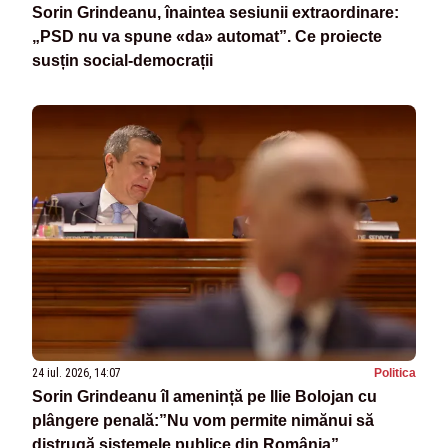
Sorin Grindeanu, înaintea sesiunii extraordinare:
„PSD nu va spune «da» automat”. Ce proiecte
susțin social-democrații
24 iul. 2026, 14:07
Politica
Sorin Grindeanu îl amenință pe Ilie Bolojan cu
plângere penală:”Nu vom permite nimănui să
distrugă sistemele publice din România”