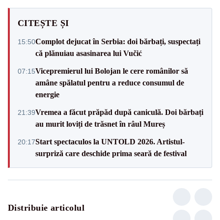
CITEȘTE ȘI
Complot dejucat în Serbia: doi bărbați, suspectați
15:50
că plănuiau asasinarea lui Vučić
Vicepremierul lui Bolojan le cere românilor să
07:15
amâne spălatul pentru a reduce consumul de
energie
Vremea a făcut prăpăd după caniculă. Doi bărbați
21:39
au murit loviți de trăsnet în râul Mureș
Start spectaculos la UNTOLD 2026. Artistul-
20:17
surpriză care deschide prima seară de festival
Distribuie articolul