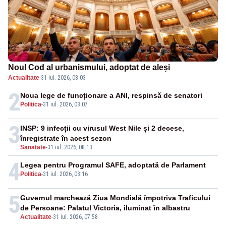
Noul Cod al urbanismului, adoptat de aleși
Actualitate
·
31 iul. 2026, 08:03
2
Noua lege de funcționare a ANI, respinsă de senatori
Politica
-
31 iul. 2026, 08:07
3
INSP: 9 infecții cu virusul West Nile și 2 decese,
înregistrate în acest sezon
Sanatate
-
31 iul. 2026, 08:13
4
Legea pentru Programul SAFE, adoptată de Parlament
Politica
-
31 iul. 2026, 08:16
5
Guvernul marchează Ziua Mondială împotriva Traficului
de Persoane: Palatul Victoria, iluminat în albastru
Actualitate
-
31 iul. 2026, 07:58