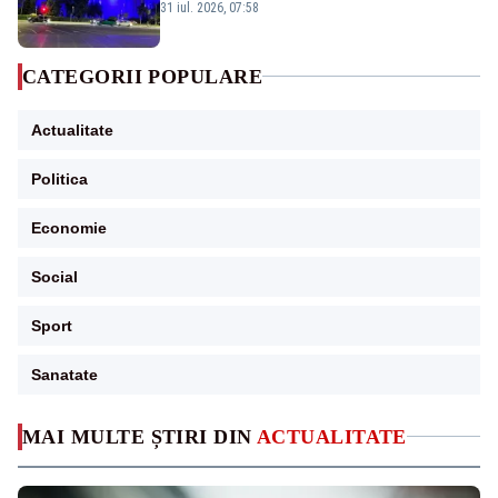
Victoria, iluminat în albastru
31 iul. 2026, 07:58
CATEGORII POPULARE
Actualitate
Politica
Economie
Social
Sport
Sanatate
MAI MULTE ȘTIRI DIN
ACTUALITATE