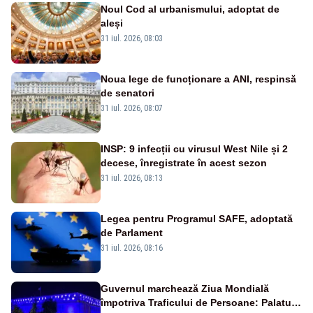
Noul Cod al urbanismului, adoptat de
aleși
31 iul. 2026, 08:03
Noua lege de funcționare a ANI, respinsă
de senatori
31 iul. 2026, 08:07
INSP: 9 infecții cu virusul West Nile și 2
decese, înregistrate în acest sezon
31 iul. 2026, 08:13
Legea pentru Programul SAFE, adoptată
de Parlament
31 iul. 2026, 08:16
Guvernul marchează Ziua Mondială
împotriva Traficului de Persoane: Palatul