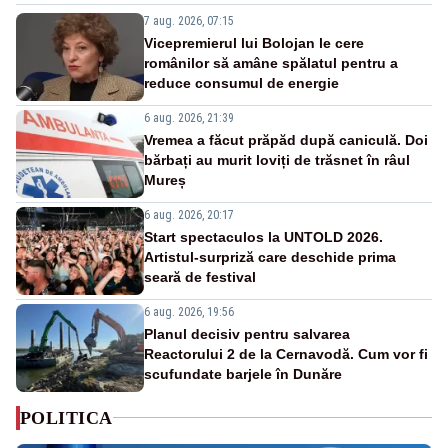
7 aug. 2026, 07:15
Vicepremierul lui Bolojan le cere
românilor să amâne spălatul pentru a
reduce consumul de energie
6 aug. 2026, 21:39
Vremea a făcut prăpăd după caniculă. Doi
bărbați au murit loviți de trăsnet în râul
Mureș
6 aug. 2026, 20:17
Start spectaculos la UNTOLD 2026.
Artistul-surpriză care deschide prima
seară de festival
6 aug. 2026, 19:56
Planul decisiv pentru salvarea
Reactorului 2 de la Cernavodă. Cum vor fi
scufundate barjele în Dunăre
POLITICA