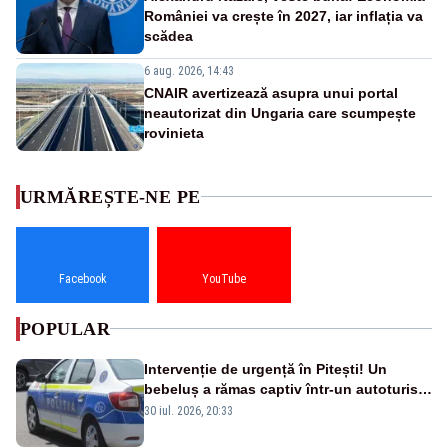
României va crește în 2027, iar inflația va
scădea
6 aug. 2026, 14:43
CNAIR avertizează asupra unui portal
neautorizat din Ungaria care scumpește
rovinieta
URMĂREȘTE-NE PE
Facebook
YouTube
POPULAR
Intervenție de urgență în Pitești! Un
bebeluș a rămas captiv într-un autoturism
din cauza unei defecțiuni
30 iul. 2026, 20:33