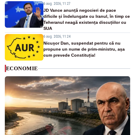
6 aug. 2026, 11:27
JD Vance anunță negocieri de pace
dificile și îndelungate cu Iranul, în timp ce
Teheranul neagă existența discuțiilor cu
SUA
6 aug. 2026, 11:24
Nicușor Dan, suspendat pentru că nu
propune un nume de prim-ministru, așa
cum prevede Constituția!
ECONOMIE