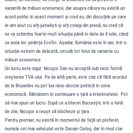
variantă de măsuri economice, dar asupra cărora nu există un
acord politic în acest moment și cred eu, din discuțiile pe care
le-am avut cu alți jurnaliști și alți colegi din presă, nu cred că
se va schimba foarte mult situația până în data de 8 iulie, când
va avea loc ședința Ecofin. Așadar, România este în aer, într-o
situație extrem de delicată, circulă tot felul de variante cu
măsuri economice.
Un lucru este sigur: Nicușor Dan nu acceptă sub nicio formă
creșterea TVA-ului. Pe de altă parte, este clar că fără acordul
de la Bruxelles nu pot lua nicio decizie politică în zona
economică. Rămânem în continuare o țară a interimatelor. Pot
să mai spun un lucru: După ce a blocat București, într-o lună
de zile, Nicușor a reușit să blocheze și țara.
Pentru premier, nu există în momentul de față un preferat,
numele cel mai vehiculat este Dacian Cioloș, dar în mod clar