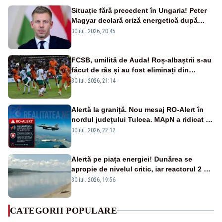
Situație fără precedent în Ungaria! Peter
Magyar declară criză energetică după
oprirea centralei de la Paks
30 iul. 2026, 20:45
FCSB, umilită de Auda! Roș-albaștrii s-au
făcut de râs și au fost eliminați din
Conference League
30 iul. 2026, 21:14
Alertă la graniță. Nou mesaj RO-Alert în
nordul județului Tulcea. MApN a ridicat de
la sol două avioane F-16
30 iul. 2026, 22:12
Alertă pe piața energiei! Dunărea se
apropie de nivelul critic, iar reactorul 2 de
la Cernavodă ar putea fi oprit
30 iul. 2026, 19:56
CATEGORII POPULARE