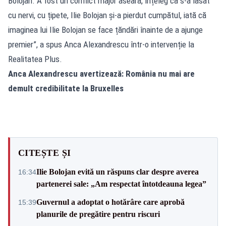
Bolojan. A fost un conflict major aseară, înțeleg că s-a lăsat
cu nervi, cu țipete, Ilie Bolojan și-a pierdut cumpătul, iată că
imaginea lui Ilie Bolojan se face țăndări înainte de a ajunge
premier”, a spus Anca Alexandrescu într-o intervenție la
Realitatea Plus.
Anca Alexandrescu avertizează: România nu mai are
demult credibilitate la Bruxelles
CITEȘTE ȘI
Ilie Bolojan evită un răspuns clar despre averea
16:34
partenerei sale: „Am respectat întotdeauna legea”
Guvernul a adoptat o hotărâre care aprobă
15:39
planurile de pregătire pentru riscuri