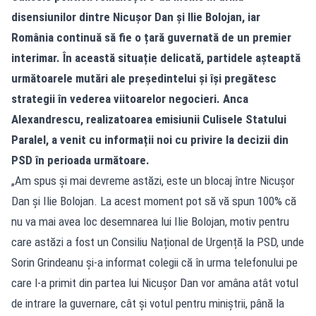
disensiunilor dintre Nicușor Dan și Ilie Bolojan, iar
România continuă să fie o țară guvernată de un premier
interimar. În această situație delicată, partidele așteaptă
următoarele mutări ale președintelui și își pregătesc
strategii în vederea viitoarelor negocieri. Anca
Alexandrescu, realizatoarea emisiunii Culisele Statului
Paralel, a venit cu informații noi cu privire la decizii din
PSD în perioada următoare.
„Am spus și mai devreme astăzi, este un blocaj între Nicușor
Dan și Ilie Bolojan. La acest moment pot să vă spun 100% că
nu va mai avea loc desemnarea lui Ilie Bolojan, motiv pentru
care astăzi a fost un Consiliu Național de Urgență la PSD, unde
Sorin Grindeanu și-a informat colegii că în urma telefonului pe
care l-a primit din partea lui Nicușor Dan vor amâna atât votul
de intrare la guvernare, cât și votul pentru miniștrii, până la