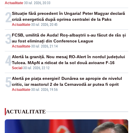
Actualitate
·
30 iul. 2026, 20:33
2
Situație fără precedent în Ungaria! Peter Magyar declară
criză energetică după oprirea centralei de la Paks
Actualitate
-
30 iul. 2026, 20:45
3
FCSB, umilită de Auda! Roș-albaștrii s-au făcut de râs și
au fost eliminați din Conference League
Actualitate
-
30 iul. 2026, 21:14
4
Alertă la graniță. Nou mesaj RO-Alert în nordul județului
Tulcea. MApN a ridicat de la sol două avioane F-16
Social
-
30 iul. 2026, 22:12
5
Alertă pe piața energiei! Dunărea se apropie de nivelul
critic, iar reactorul 2 de la Cernavodă ar putea fi oprit
Actualitate
-
30 iul. 2026, 19:56
ACTUALITATE