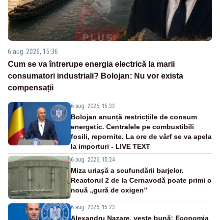
6 aug. 2026, 15:36
Cum se va întrerupe energia electrică la marii
consumatori industriali? Bolojan: Nu vor exista
compensații
6 aug. 2026, 15:33
Bolojan anunță restricțiile de consum
energetic. Centralele pe combustibili
fosili, repornite. La ore de vârf se va apela
la importuri - LIVE TEXT
6 aug. 2026, 15:24
Miza uriașă a scufundării barjelor.
Reactorul 2 de la Cernavodă poate primi o
nouă „gură de oxigen”
6 aug. 2026, 15:23
Alexandru Nazare, veste bună: Economia