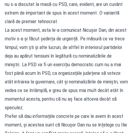
nu s-a discutat la masă cu PSD, care, evident, are un cuvânt
extrem de important de spus în acest moment. O variantă
clară de premier tehnocrat.
La acest moment, asta le-a comunicat Nicușor Dan, din acest
motiv s-a și făcut ședința de urgență. Pe măsură ce va trece
timpul, vom ști și alte lucruri, de altfel în interiorul partidelor
deja au apărut tensiuni în legătură cu nominalizările de
miniștri. La PSD va fi un exercițiu democratic cum nu a mai
fost până acum în PSD, ca organizațiile județene să voteze
atât intrarea la guvernare, cât și nominalizările de miniștri, vom
vedea ce se întâmplă, e greu de spus mai mult decât atât în
momentul acesta, pentru că nu aș face altceva decât să
speculez.
Prefer să dau informațiile concrete pe care le avem în acest
moment, și acestea sunt că Nicușor Dan nu se înțelege cu Ilie