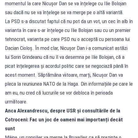
momentul la care Nicușor Dan se va înțelege cu Ilie Bolojan
sau dacă nu se va înțelege se va merge pe o altă variantă.
La PSD s-a discutat faptul că nu pot da un vot, un cec în alb în
varianta în care s-ar înțelege cu Ilie Bolojan sau cu un premier
tehnocrat, varianta pe care PSD nu o acceptă cu persoana lui
Dacian Cioloș. În mod clar, Nicușor Dan i-a comunicat astăzi
lui Sorin Grindeanu că nu îl va desemna pe Ilie Bolojan, că a
picat înțelegerea și acordul politic care se negociază până în
acest moment. Săptămâna viitoare, marți, Nicușor Dan va
pleca la reuniunea NATO de la Haga. Din informațiile pe care le
am eu, nu cred că lucrurile se vor debloca în perioada
următoare.
Anca Alexandrescu, despre USR și consultările de la
Cotroceni: Fac un joc de oameni mai importanți decât
sunt
Mâine, un consilier va merge la Bruxelles ca să prezinte o