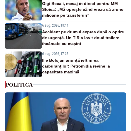
Gigi Becali, mesaj în direct pentru MM
Stoica: „Mă oprește când vreau să arunc
milioane pe transferuri”
6 aug. 2026, 18:11
Accident pe drumul expres după o oprire
de urgență. Un TIR a lovit două trailere
încărcate cu mașini
6 aug. 2026, 17:38
Ilie Bolojan anunță ieftinirea
carburanților: Petromidia revine la
capacitate maximă
POLITICA