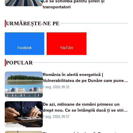
Ce se schimbă pentru șoferi și
transportatori
URMĂREȘTE-NE PE
Facebook
YouTube
POPULAR
România în alertă energetică |
Vulnerabilitatea de pe Dunăre care pune
în pericol Centrala Cernavodă era
1 aug. 2026, 09:32
cunoscută de pe vremea lui Ceaușescu
De azi, milioane de români primesc un
drept nou. Ce se întâmplă dacă ți se strică
un produs
1 aug. 2026, 09:37