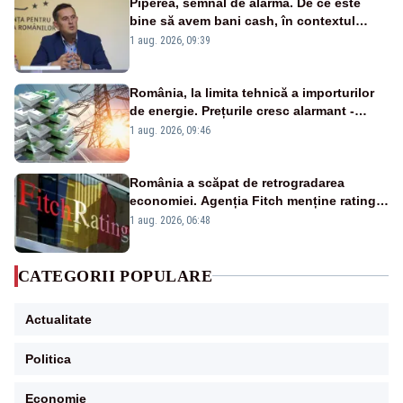
Piperea, semnal de alarmă. De ce este
bine să avem bani cash, în contextul
alertei energetice?
1 aug. 2026, 09:39
România, la limita tehnică a importurilor
de energie. Prețurile cresc alarmant -
Analiză Realitatea Plus
1 aug. 2026, 09:46
România a scăpat de retrogradarea
economiei. Agenția Fitch menține ratingul
„BBB-” cu perspectivă negativă
1 aug. 2026, 06:48
CATEGORII POPULARE
Actualitate
Politica
Economie