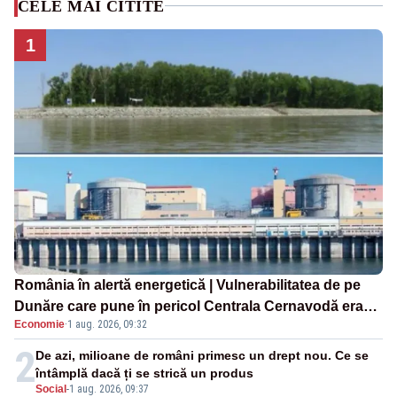
CELE MAI CITITE
1
România în alertă energetică | Vulnerabilitatea de pe
Dunăre care pune în pericol Centrala Cernavodă era
Economie
·
1 aug. 2026, 09:32
cunoscută de pe vremea lui Ceaușescu
2
De azi, milioane de români primesc un drept nou. Ce se
întâmplă dacă ți se strică un produs
Social
-
1 aug. 2026, 09:37