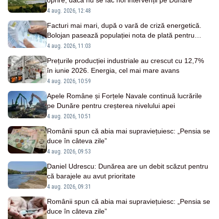
oprire, dacă nu se fac noi intervenții pe Dunăre”
4 aug. 2026, 12:48
Facturi mai mari, după o vară de criză energetică.
Bolojan pasează populației nota de plată pentru
importurile costisitoare
4 aug. 2026, 11:03
Prețurile producției industriale au crescut cu 12,7%
în iunie 2026. Energia, cel mai mare avans
4 aug. 2026, 10:59
Apele Române și Forțele Navale continuă lucrările
pe Dunăre pentru creșterea nivelului apei
4 aug. 2026, 10:51
Românii spun că abia mai supraviețuiesc: „Pensia se
duce în câteva zile”
4 aug. 2026, 09:53
Daniel Udrescu: Dunărea are un debit scăzut pentru
că barajele au avut prioritate
4 aug. 2026, 09:31
Românii spun că abia mai supraviețuiesc: „Pensia se
duce în câteva zile”