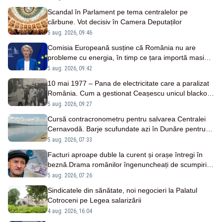
Scandal în Parlament pe tema centralelor pe
cărbune. Vot decisiv în Camera Deputaților
5 aug. 2026, 09:46
Comisia Europeană susține că România nu are
probleme cu energia, în timp ce țara importă masiv
de la patru vecini
5 aug. 2026, 09:42
10 mai 1977 – Pana de electricitate care a paralizat
România. Cum a gestionat Ceașescu unicul blackout
național
5 aug. 2026, 09:27
Cursă contracronometru pentru salvarea Centralei
Cernavodă. Barje scufundate azi în Dunăre pentru
creșterea nivelului apei
5 aug. 2026, 07:33
Facturi aproape duble la curent și orașe întregi în
beznă.Drama românilor îngenuncheați de scumpiri.
Mărturii emoționante
5 aug. 2026, 07:26
Sindicatele din sănătate, noi negocieri la Palatul
Cotroceni pe Legea salarizării
4 aug. 2026, 16:04