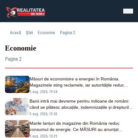
Acasă
Știri
Economie
Pagina 2
Economie
Pagina 2
Măsuri de economisire a energiei în România.
Magazinele sting reclamele, iar autoritățile reduc
consumul
5 aug. 2026, 19:54
Banii intră mai devreme pentru milioane de români:
când se plătesc alocațiile, indemnizațiile și drepturile
persoanelor cu dizabilități
5 aug. 2026, 15:03
Marile lanțuri de magazine din România reduc
consumul de energie. Ce MĂSURI au anunțat
retailerii
5 aug. 2026, 10:29