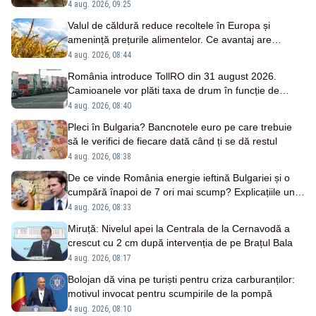
4 aug. 2026, 09:25
Valul de căldură reduce recoltele în Europa și
amenință prețurile alimentelor. Ce avantaj are
România
4 aug. 2026, 08:44
România introduce TollRO din 31 august 2026.
Camioanele vor plăti taxa de drum în funcție de
kilometrii parcurși
4 aug. 2026, 08:40
Pleci în Bulgaria? Bancnotele euro pe care trebuie
să le verifici de fiecare dată când ți se dă restul
4 aug. 2026, 08:38
De ce vinde România energie ieftină Bulgariei și o
cumpără înapoi de 7 ori mai scump? Explicațiile unui
fost ministru
4 aug. 2026, 08:33
Miruță: Nivelul apei la Centrala de la Cernavodă a
crescut cu 2 cm după intervenția de pe Brațul Bala
4 aug. 2026, 08:17
Bolojan dă vina pe turiști pentru criza carburanților:
motivul invocat pentru scumpirile de la pompă
4 aug. 2026, 08:10