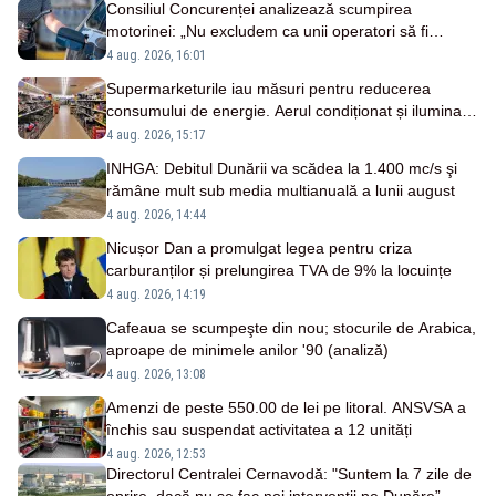
Consiliul Concurenței analizează scumpirea
motorinei: „Nu excludem ca unii operatori să fi
profitat”
4 aug. 2026, 16:01
Supermarketurile iau măsuri pentru reducerea
consumului de energie. Aerul condiționat și iluminatul
vor fi limitate
4 aug. 2026, 15:17
INHGA: Debitul Dunării va scădea la 1.400 mc/s şi
rămâne mult sub media multianuală a lunii august
4 aug. 2026, 14:44
Nicușor Dan a promulgat legea pentru criza
carburanților și prelungirea TVA de 9% la locuințe
4 aug. 2026, 14:19
Cafeaua se scumpeşte din nou; stocurile de Arabica,
aproape de minimele anilor '90 (analiză)
4 aug. 2026, 13:08
Amenzi de peste 550.00 de lei pe litoral. ANSVSA a
închis sau suspendat activitatea a 12 unități
4 aug. 2026, 12:53
Directorul Centralei Cernavodă: "Suntem la 7 zile de