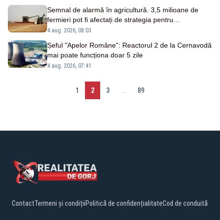
Semnal de alarmă în agricultură. 3,5 milioane de
fermieri pot fi afectați de strategia pentru
conservarea biodiversității
4 aug. 2026, 08:03
Șeful "Apelor Române": Reactorul 2 de la Cernavodă
mai poate funcționa doar 5 zile
4 aug. 2026, 07:41
1
2
3
...
89
Contact
Termeni și condiții
Politică de confidențialitate
Cod de conduită