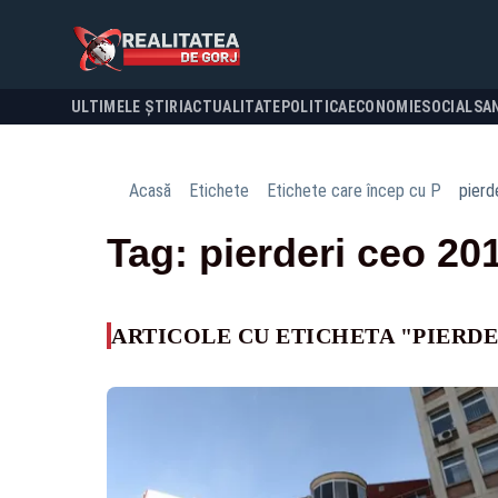
ULTIMELE ȘTIRI
ACTUALITATE
POLITICA
ECONOMIE
SOCIAL
SA
Acasă
Etichete
Etichete care încep cu P
pierd
Tag: pierderi ceo 20
ARTICOLE CU ETICHETA "PIERDER