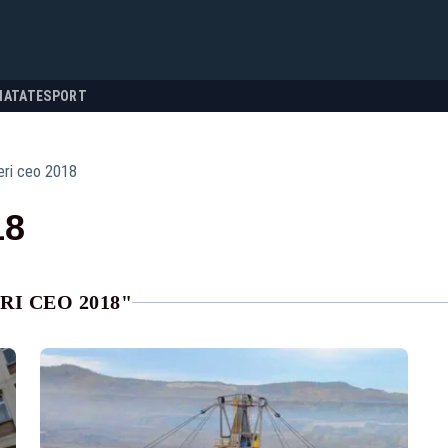
NATATE
SPORT
eri ceo 2018
18
I CEO 2018"