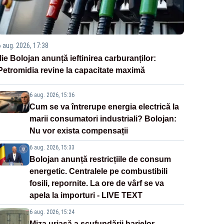
6 aug. 2026, 17:38
Ilie Bolojan anunță ieftinirea carburanților:
Petromidia revine la capacitate maximă
6 aug. 2026, 15:36
Cum se va întrerupe energia electrică la
marii consumatori industriali? Bolojan:
Nu vor exista compensații
6 aug. 2026, 15:33
Bolojan anunță restricțiile de consum
energetic. Centralele pe combustibili
fosili, repornite. La ore de vârf se va
apela la importuri - LIVE TEXT
6 aug. 2026, 15:24
Miza uriașă a scufundării barjelor.