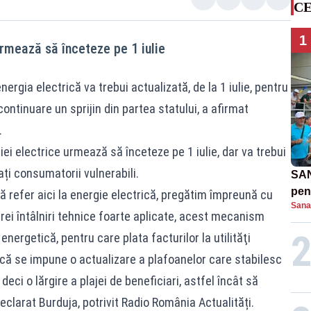
CE
1
rmează să înceteze pe 1 iulie
ergia electrică va trebui actualizată, de la 1 iulie, pentru
ontinuare un sprijin din partea statului, a afirmat
.
ei electrice urmează să înceteze pe 1 iulie, dar va trebui
ați consumatorii vulnerabili.
SAN
pent
mă refer aici la energie electrică, pregătim împreună cu
Sana
proi
trei întâlniri tehnice foarte aplicate, acest mecanism
nergetică, pentru care plata facturilor la utilităţi
că se impune o actualizare a plafoanelor care stabilesc
deci o lărgire a plajei de beneficiari, astfel încât să
eclarat Burduja, potrivit Radio România Actualități.