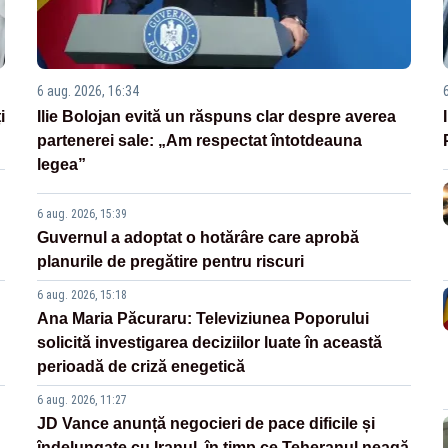
6 aug. 2026, 16:34
i
Ilie Bolojan evită un răspuns clar despre averea
partenerei sale: „Am respectat întotdeauna
legea”
6 aug. 2026, 15:39
Guvernul a adoptat o hotărâre care aprobă
planurile de pregătire pentru riscuri
6 aug. 2026, 15:18
Ana Maria Păcuraru: Televiziunea Poporului
solicită investigarea deciziilor luate în această
perioadă de criză enegetică
6 aug. 2026, 11:27
JD Vance anunță negocieri de pace dificile și
îndelungate cu Iranul, în timp ce Teheranul neagă