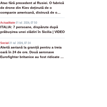
3
Atac fără precedent al Rusiei. O fabrică
de drone din Kiev deținută de o
companie americană, distrusă de o
rachetă rusească
4
Actualitate
-
31 iul. 2026, 07:50
ITALIA: 7 persoane, dispărute după
prăbușirea unei clădiri în Sicilia | VIDEO
5
Social
-
31 iul. 2026, 07:24
Alertă aeriană la graniță pentru a treia
oară în 24 de ore. Două aeronave
Eurofighter britanice au fost ridicate de
la sol