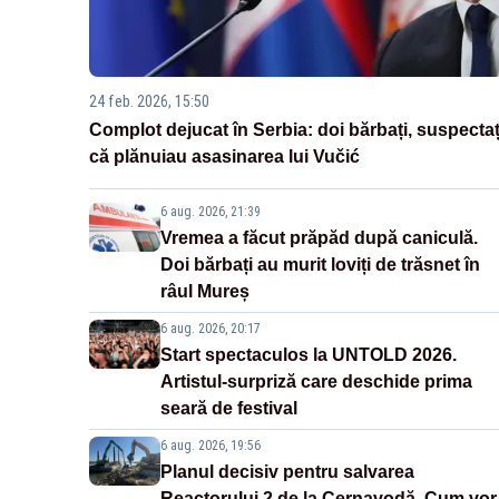
24 feb. 2026, 15:50
Complot dejucat în Serbia: doi bărbați, suspectaț
că plănuiau asasinarea lui Vučić
6 aug. 2026, 21:39
Vremea a făcut prăpăd după caniculă.
Doi bărbați au murit loviți de trăsnet în
râul Mureș
6 aug. 2026, 20:17
Start spectaculos la UNTOLD 2026.
Artistul-surpriză care deschide prima
seară de festival
6 aug. 2026, 19:56
Planul decisiv pentru salvarea
Reactorului 2 de la Cernavodă. Cum vor