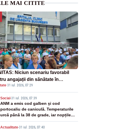
LE MAI CITITE
ITAS: Niciun scenariu favorabil
ru angajații din sănătate în
tate
·
31 iul. 2026, 07:29
ectul Legii salarizării
2
Social
-
31 iul. 2026, 07:39
ANM a emis cod galben și cod
portocaliu de caniculă. Temperaturile
urcă până la 38 de grade, iar nopțile
devin tropicale
Actualitate
-
31 iul. 2026, 07:40