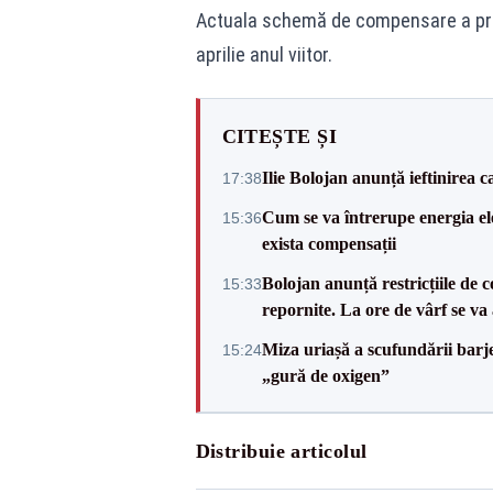
Actuala schemă de compensare a preţu
aprilie anul viitor.
CITEȘTE ȘI
Ilie Bolojan anunță ieftinirea 
17:38
Cum se va întrerupe energia el
15:36
exista compensații
Bolojan anunță restricțiile de c
15:33
repornite. La ore de vârf se v
Miza uriașă a scufundării barj
15:24
„gură de oxigen”
Distribuie articolul