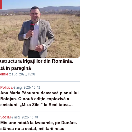
astructura irigațiilor din România,
ată în paragină
omie
·
2 aug. 2026, 15:38
2
Politica
-
2 aug. 2026, 15:42
Ana Maria Păcuraru demască planul lui
Bolojan. O nouă ediție explozivă a
emisiunii „Miza Zilei” la Realitatea
PLUS
3
Social
-
2 aug. 2026, 15:48
Misiune ratată la Izvoarele, pe Dunăre:
stânca nu a cedat, militarii reiau