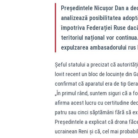
Președintele Nicușor Dan a dec
analizează posibilitatea adopt
împotriva Federației Ruse dacă
teritoriul național vor continua.
expulzarea ambasadorului rus l
Șeful statului a precizat că autorități
lovit recent un bloc de locuințe din G
confirmat că aparatul era de tip Gera
„În primul rând, suntem siguri că a 
afirma acest lucru cu certitudine deo
patru sau cinci săptămâni fără să ex
Președintele a explicat că drona făc
ucrainean Reni și că, cel mai probabi