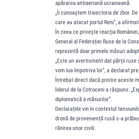
apărarea antiaeriană ucraineană.
„Îi cunoaştem traiectoria de zbor. De
care au atacat portul Reni”, a afirmat
În ceea ce privește reacția României,
General al Federației Ruse de la Con
reprezintă doar primele măsuri adopt
„Este un avertisment dat părţii ruse ş
vom lua împotriva lor”, a declarat pre
Întrebat direct dacă printre aceste 
liderul de la Cotroceni a răspuns: „E
diplomatică a măsurilor”.
Declarațiile vin în contextul tensiuni
dronă de proveniență rusă s-a prăbuș
rănirea unor civili.