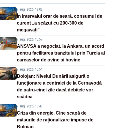
7 aug. 2026, 13:02
În intervalul orar de seară, consumul de
curent „a scăzut cu 200-300 de
megawați”
7 aug. 2026, 10:57
ANSVSA a negociat, la Ankara, un acord
pentru facilitarea tranzitului prin Turcia al
carcaselor de ovine și bovine
7 aug. 2026, 10:51
Bolojan: Nivelul Dunării asigură o
funcționare a centralei de la Cernavodă
de patru-cinci zile dacă debitele vor
scădea
7 aug. 2026, 10:43
Criza din energie. Cine scapă de
măsurile de raționalizare impuse de
Bolojan