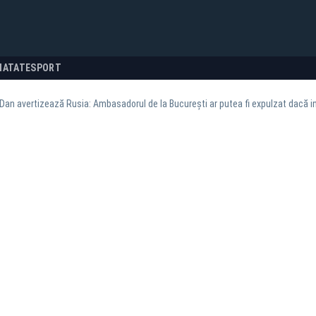
NATATE
SPORT
Dan avertizează Rusia: Ambasadorul de la București ar putea fi expulzat dacă i