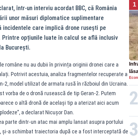
1
larat, într-un interviu acordat BBC, că România
ării unor măsuri diplomatice suplimentare
 incidentele care implică drone rusești pe
 Printre opțiunile luate în calcul se află inclusiv
a București.
le române nu au dubii în privința originii dronei care a
Infr
lăs
alați. Potrivit acestuia, analiza fragmentelor recuperate a
Econ
n-2, model utilizat de armata rusă în războiul din Ucraina.
fost vorba de o dronă rusească de tip Geran-2. Putem
arece o altă dronă de acelaşi tip a aterizat aici acum
plodeze”, a declarat Nicușor Dan.
ea parte dintr-un atac mai amplu lansat asupra portului
l, și-a schimbat traiectoria după ce a fost interceptată de