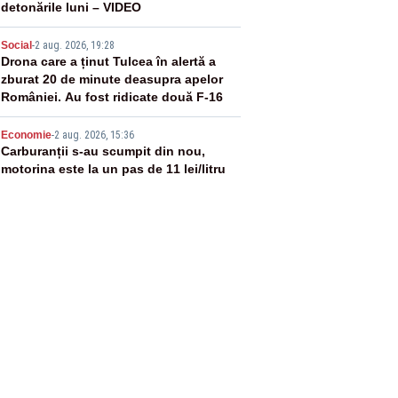
detonările luni – VIDEO
4
Social
-
2 aug. 2026, 19:28
Drona care a ținut Tulcea în alertă a
zburat 20 de minute deasupra apelor
României. Au fost ridicate două F-16
5
Economie
-
2 aug. 2026, 15:36
Carburanții s-au scumpit din nou,
motorina este la un pas de 11 lei/litru