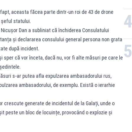
 fapt, aceasta făcea parte dintr-un roi de 43 de drone
 șeful statului.
 Nicușor Dan a subliniat că închiderea Consulatului
stanța și declararea consulului general persona non grata
ate după incident.
i sper că vor înceta, dacă nu, vor fi alte măsuri pe care le
ședintele.
măsuri s-ar putea afla expulzarea ambasadorului rus,
xpulzarea ambasadorului, de exemplu. Există o ierarhie
lor crescute generate de incidentul de la Galați, unde o
it peste un bloc de locuințe, provocând o explozie și