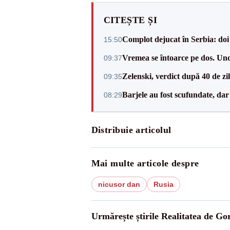
CITEȘTE ȘI
Complot dejucat în Serbia: doi 
15:50
Vremea se întoarce pe dos. Und
09:37
Zelenski, verdict după 40 de zi
09:35
Barjele au fost scufundate, da
08:29
Distribuie articolul
Mai multe articole despre
nicusor dan
Rusia
Urmărește știrile Realitatea de Gor