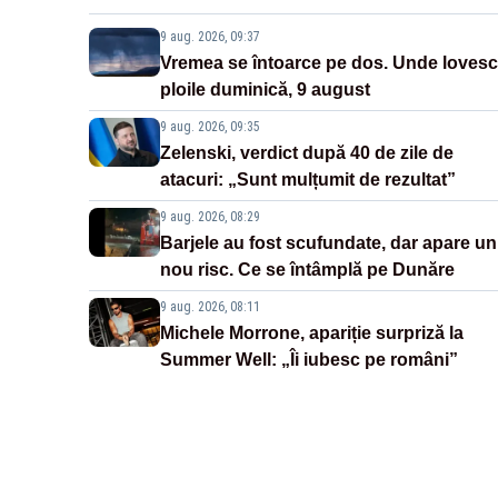
9 aug. 2026, 09:37
Vremea se întoarce pe dos. Unde lovesc
ploile duminică, 9 august
9 aug. 2026, 09:35
Zelenski, verdict după 40 de zile de
atacuri: „Sunt mulțumit de rezultat”
9 aug. 2026, 08:29
Barjele au fost scufundate, dar apare un
nou risc. Ce se întâmplă pe Dunăre
9 aug. 2026, 08:11
Michele Morrone, apariție surpriză la
Summer Well: „Îi iubesc pe români”