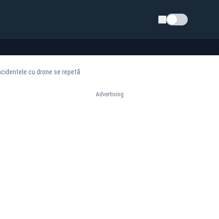
Schimba tema
ncidentele cu drone se repetă
Advertising