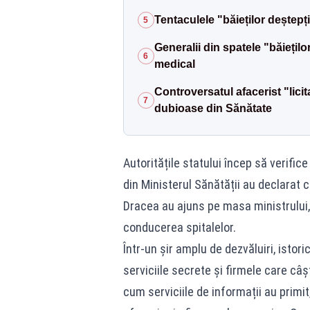
Tentaculele "băieților deștepți
5
Generalii din spatele "băiețil
6
medical
Controversatul afacerist "licita
7
dubioase din Sănătate
Autoritățile statului încep să verific
din Ministerul Sănătății au declarat 
Dracea au ajuns pe masa ministrului, ca
conducerea spitalelor.
Într-un șir amplu de dezvăluiri, istor
serviciile secrete și firmele care câșt
cum serviciile de informații au primi