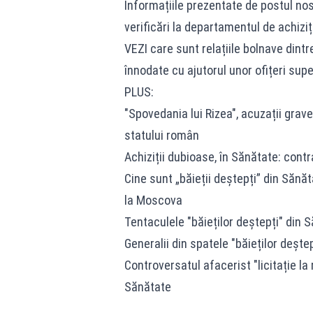
Informațiile prezentate de postul no
verificări la departamentul de achiziții
VEZI care sunt relațiile bolnave dintr
înnodate cu ajutorul unor ofițeri supe
PLUS:
"Spovedania lui Rizea", acuzații grave
statului român
Achiziții dubioase, în Sănătate: cont
Cine sunt „băieții deștepți” din Sănăt
la Moscova
Tentaculele "băieților deștepți" din S
Generalii din spatele "băieților deșt
Controversatul afacerist "licitație la
Sănătate