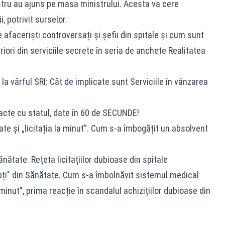
stru au ajuns pe masa ministrului. Acesta va cere
, potrivit surselor.
e afaceriști controversați și șefii din spitale și cum sunt
riori din serviciile secrete în seria de anchete Realitatea
 la vârful SRI: Cât de implicate sunt Serviciile în vânzarea
racte cu statul, date în 60 de SECUNDE!
ate și „licitația la minut”. Cum s-a îmbogățit un absolvent
ănătate. Rețeta licitațiilor dubioase din spitale
epți" din Sănătate. Cum s-a îmbolnăvit sistemul medical
 minut", prima reacție în scandalul achizițiilor dubioase din