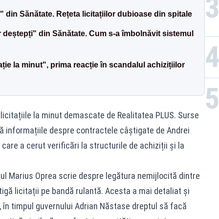
" din Sănătate. Rețeta licitațiilor dubioase din spitale
or deștepți" din Sănătate. Cum s-a îmbolnăvit sistemul
ție la minut", prima reacție în scandalul achizițiilor
e licitațiile la minut demascate de Realitatea PLUS. Surse
că informațiile despre contractele câștigate de Andrei
re a cerut verificări la structurile de achiziții și la
icul Marius Oprea scrie despre legătura nemijlocită dintre
igă licitații pe bandă rulantă. Acesta a mai detaliat și
t, în timpul guvernului Adrian Năstase dreptul să facă