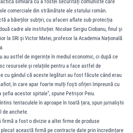
ractică similară cu a fostei securități comuniste care
ile comerciale din străinătate ale statului român.
tă a băieților subțiri, cu afaceri aflate sub protecția
două cadre ale instituției: Nicolae Sergiu Ciobanu, finul și
ior la SRI și Victor Matei, profesor la Academia Națională
a.
e nu au astfel de ingerințe în mediul economic, ci după ce
esc resursele și relațiile pentru a face astfel de
ce cu gândul că aceste legături au fost făcute când erau
fiot, în care apar foarte mulți foști ofițeri împreună cu
a șefia acestor spitale", spune Petrișor Peiu.
ntins tentaculele în aproape în toată țara, spun jurnaliștii
l de anchete.
firmă a fost o divizie a altei firme de produse
plecat această firmă pe contracte date prin încredințare