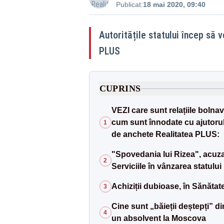
Publicat:
18 mai 2020, 09:40
Autoritățile statului încep să 
PLUS
CUPRINS
VEZI care sunt relațiile bolnave
cum sunt înnodate cu ajutorul u
1
de anchete Realitatea PLUS:
"Spovedania lui Rizea", acuzaț
2
Serviciile în vânzarea statulu
Achiziții dubioase, în Sănăta
3
Cine sunt „băieții deștepți” di
4
un absolvent la Moscova