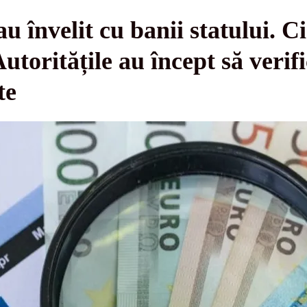
-au învelit cu banii statului.
Autoritățile au încept să verific
te