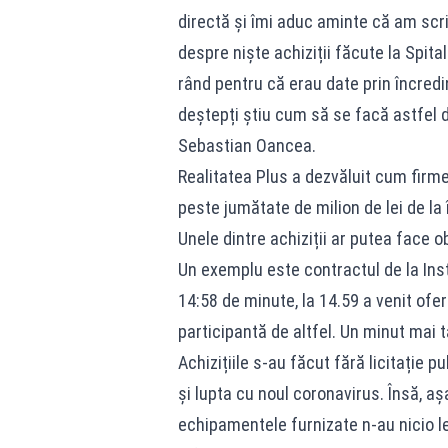
directă și îmi aduc aminte că am scri
despre niște achiziții făcute la Spit
rând pentru că erau date prin încredinț
deștepți știu cum să se facă astfel 
Sebastian Oancea.
Realitatea Plus a dezvăluit cum firme
peste jumătate de milion de lei de la î
Unele dintre achiziții ar putea face 
Un exemplu este contractul de la Insti
14:58 de minute, la 14.59 a venit ofe
participantă de altfel. Un minut mai t
Achizițiile s-au făcut fără licitație 
și lupta cu noul coronavirus. Însă, a
echipamentele furnizate n-au nicio l