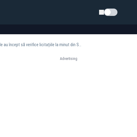
Schimba tema
Acoperiții care s-au învelit cu banii statului. Cine conduce SRL-urile Serviciilor. Autoritățile au încept să verifice licitațiile la minut din Sănătate
Advertising