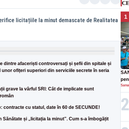
CE
1
verifice licitațiile la minut demascate de Realitatea
 dintre afaceriști controversați și șefii din spitale și
nor ofițeri superiori din serviciile secrete în seria
SAN
pent
Sana
proi
ii grave la vârful SRI: Cât de implicate sunt
i român
te: contracte cu statul, date în 60 de SECUNDE!
n Sănătate și „licitația la minut”. Cum s-a îmbogățit