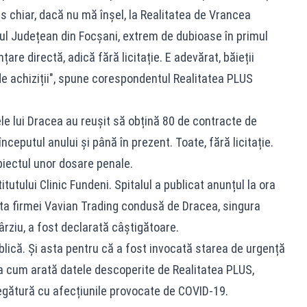
s chiar, dacă nu mă înșel, la Realitatea de Vrancea
alul Județean din Focșani, extrem de dubioase în primul
are directă, adică fără licitație. E adevărat, băieții
de achiziții", spune corespondentul Realitatea PLUS
le lui Dracea au reușit să obțină 80 de contracte de
nceputul anului și până în prezent. Toate, fără licitație.
obiectul unor dosare penale.
tutului Clinic Fundeni. Spitalul a publicat anunțul la ora
rta firmei Vavian Trading condusă de Dracea, singura
ârziu, a fost declarată câștigătoare.
publică. Și asta pentru că a fost invocată starea de urgență
șa cum arată datele descoperite de Realitatea PLUS,
egătură cu afecțiunile provocate de COVID-19.