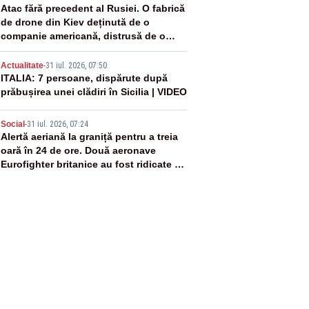
3
Atac fără precedent al Rusiei. O fabrică
de drone din Kiev deținută de o
companie americană, distrusă de o
rachetă rusească
4
Actualitate
-
31 iul. 2026, 07:50
ITALIA: 7 persoane, dispărute după
prăbușirea unei clădiri în Sicilia | VIDEO
5
Social
-
31 iul. 2026, 07:24
Alertă aeriană la graniță pentru a treia
oară în 24 de ore. Două aeronave
Eurofighter britanice au fost ridicate de
la sol