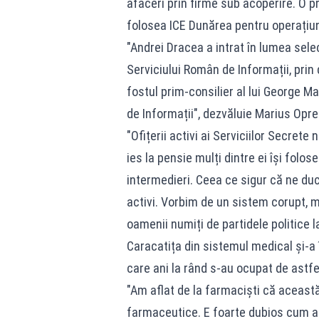
afaceri prin firme sub acoperire. O p
folosea ICE Dunărea pentru operațiun
"Andrei Dracea a intrat în lumea selec
Serviciului Român de Informații, prin 
fostul prim-consilier al lui George Ma
de Informații", dezvăluie Marius Opre
"Ofițerii activi ai Serviciilor Secret
ies la pensie mulți dintre ei își folos
intermedieri. Ceea ce sigur că ne du
activi. Vorbim de un sistem corupt, ma
oamenii numiți de partidele politice l
Caracatița din sistemul medical și-a î
care ani la rând s-au ocupat de astfe
"Am aflat de la farmaciști că această 
farmaceutice. E foarte dubios cum a 