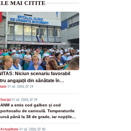
LE MAI CITITE
ITAS: Niciun scenariu favorabil
ru angajații din sănătate în
tate
·
31 iul. 2026, 07:29
ectul Legii salarizării
2
Social
-
31 iul. 2026, 07:39
ANM a emis cod galben și cod
portocaliu de caniculă. Temperaturile
urcă până la 38 de grade, iar nopțile
devin tropicale
Actualitate
-
31 iul. 2026, 07:40