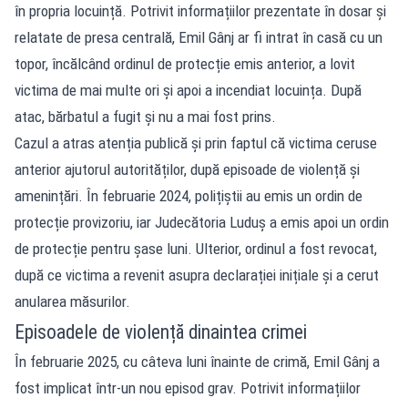
în propria locuință. Potrivit informațiilor prezentate în dosar și
relatate de presa centrală, Emil Gânj ar fi intrat în casă cu un
topor, încălcând ordinul de protecție emis anterior, a lovit
victima de mai multe ori și apoi a incendiat locuința. După
atac, bărbatul a fugit și nu a mai fost prins.
Cazul a atras atenția publică și prin faptul că victima ceruse
anterior ajutorul autorităților, după episoade de violență și
amenințări. În februarie 2024, polițiștii au emis un ordin de
protecție provizoriu, iar Judecătoria Luduș a emis apoi un ordin
de protecție pentru șase luni. Ulterior, ordinul a fost revocat,
după ce victima a revenit asupra declarației inițiale și a cerut
anularea măsurilor.
Episoadele de violență dinaintea crimei
În februarie 2025, cu câteva luni înainte de crimă, Emil Gânj a
fost implicat într-un nou episod grav. Potrivit informațiilor