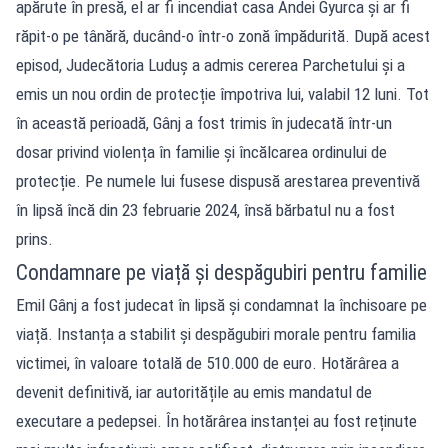
apărute în presă, el ar fi incendiat casa Andei Gyurca și ar fi
răpit-o pe tânără, ducând-o într-o zonă împădurită. După acest
episod, Judecătoria Luduș a admis cererea Parchetului și a
emis un nou ordin de protecție împotriva lui, valabil 12 luni. Tot
în această perioadă, Gânj a fost trimis în judecată într-un
dosar privind violența în familie și încălcarea ordinului de
protecție. Pe numele lui fusese dispusă arestarea preventivă
în lipsă încă din 23 februarie 2024, însă bărbatul nu a fost
prins.
Condamnare pe viață și despăgubiri pentru familie
Emil Gânj a fost judecat în lipsă și condamnat la închisoare pe
viață. Instanța a stabilit și despăgubiri morale pentru familia
victimei, în valoare totală de 510.000 de euro. Hotărârea a
devenit definitivă, iar autoritățile au emis mandatul de
executare a pedepsei. În hotărârea instanței au fost reținute