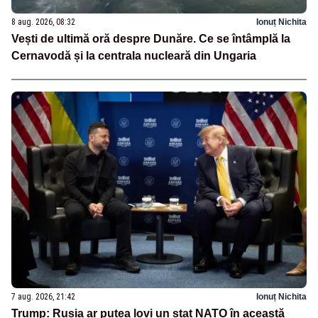
8 aug. 2026, 08:32
Ionuț Nichita
Vești de ultimă oră despre Dunăre. Ce se întâmplă la
Cernavodă și la centrala nucleară din Ungaria
7 aug. 2026, 21:42
Ionuț Nichita
Trump: Rusia ar putea lovi un stat NATO în această