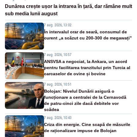
Dunărea crește ușor la intrarea în țară, dar rămâne mult
sub media lunii august
7 aug. 2026, 13:02
În intervalul orar de seară, consumul de
curent „a scăzut cu 200-300 de megawați”
7 aug. 2026, 10:57
ANSVSA a negociat, la Ankara, un acord
pentru facilitarea tranzitului prin Turcia al
carcaselor de ovine și bovine
7 aug. 2026, 10:51
Bolojan: Nivelul Dunării asigură o
funcționare a centralei de la Cernavodă
de patru-cinci zile dacă debitele vor
scădea
7 aug. 2026, 10:43
Criza din energie. Cine scapă de măsurile
de raționalizare impuse de Bolojan