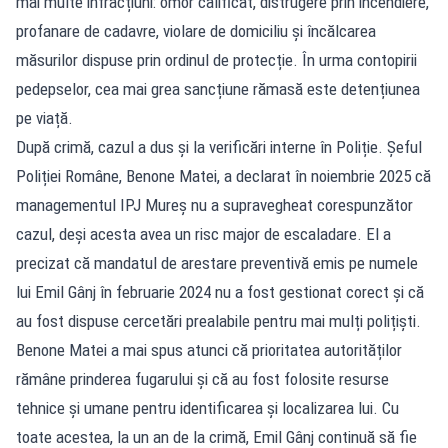
mai multe infracțiuni: omor calificat, distrugere prin incendiere,
profanare de cadavre, violare de domiciliu și încălcarea
măsurilor dispuse prin ordinul de protecție. În urma contopirii
pedepselor, cea mai grea sancțiune rămasă este detențiunea
pe viață.
După crimă, cazul a dus și la verificări interne în Poliție. Șeful
Poliției Române, Benone Matei, a declarat în noiembrie 2025 că
managementul IPJ Mureș nu a supravegheat corespunzător
cazul, deși acesta avea un risc major de escaladare. El a
precizat că mandatul de arestare preventivă emis pe numele
lui Emil Gânj în februarie 2024 nu a fost gestionat corect și că
au fost dispuse cercetări prealabile pentru mai mulți polițiști.
Benone Matei a mai spus atunci că prioritatea autorităților
rămâne prinderea fugarului și că au fost folosite resurse
tehnice și umane pentru identificarea și localizarea lui. Cu
toate acestea, la un an de la crimă, Emil Gânj continuă să fie