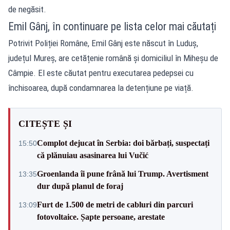
de negăsit.
Emil Gânj, în continuare pe lista celor mai căutați
Potrivit Poliției Române, Emil Gânj este născut în Luduș,
județul Mureș, are cetățenie română și domiciliul în Miheșu de
Câmpie. El este căutat pentru executarea pedepsei cu
închisoarea, după condamnarea la detențiune pe viață.
CITEȘTE ȘI
Complot dejucat în Serbia: doi bărbați, suspectați
15:50
că plănuiau asasinarea lui Vučić
Groenlanda îi pune frână lui Trump. Avertisment
13:35
dur după planul de foraj
Furt de 1.500 de metri de cabluri din parcuri
13:09
fotovoltaice. Șapte persoane, arestate