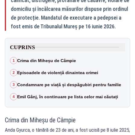
calificat, distrugere, profanare de cadavre, violare de
domiciliu și încălcarea măsurilor dispuse prin ordinul
de protecție. Mandatul de executare a pedepsei a
fost emis de Tribunalul Mureș pe 16 iunie 2026.
CUPRINS
Crima din Miheșu de Câmpie
1
Episoadele de violență dinaintea crimei
2
Condamnare pe viață și despăgubiri pentru familie
3
Emil Gânj, în continuare pe lista celor mai căutați
4
Crima din Miheșu de Câmpie
Anda Gyurca, o tânără de 23 de ani, a fost ucisă pe 8 iulie 2025,