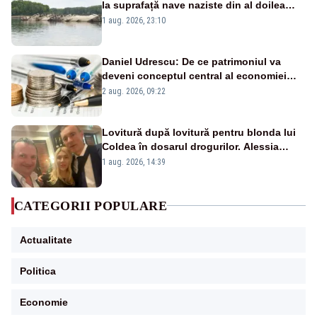
la suprafață nave naziste din al doilea
război mondial
1 aug. 2026, 23:10
Daniel Udrescu: De ce patrimoniul va
deveni conceptul central al economiei
viitoare?
2 aug. 2026, 09:22
Lovitură după lovitură pentru blonda lui
Coldea în dosarul drogurilor. Alessia
Păcuraru explică decizia magistraților
1 aug. 2026, 14:39
CATEGORII POPULARE
Actualitate
Politica
Economie