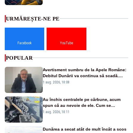
URMĂREȘTE-NE PE
Facebook
YouTube
POPULAR
Avertisment sumbru de la Apele Române:
Debitul Dunării va continua să scadă.
Cernavodă s-ar putea închide în 4 zile
1 aug. 2026, 18:08
Au închis centralele pe cărbune, acum
spun că au nevoie de ele. Cum se
pasează vina în plină criză energetică
1 aug. 2026, 18:11
Dunărea a secat atât de mult încât a scos