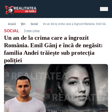
Acasă
Știri
Social
Un an de la crima care a îngrozit România. Emil Gânj e încă de negăsit: familia Andei trăiește sub protecția poliției
·
SOCIAL
3 min citire
Un an de la crima care a îngrozit
România. Emil Gânj e încă de negăsit:
familia Andei trăiește sub protecția
poliției