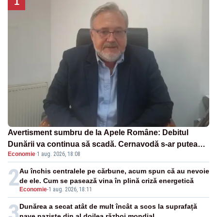
1
Avertisment sumbru de la Apele Române: Debitul
Dunării va continua să scadă. Cernavodă s-ar putea
Economie
·
1 aug. 2026, 18:08
închide în 4 zile
2
Au închis centralele pe cărbune, acum spun că au nevoie
de ele. Cum se pasează vina în plină criză energetică
Economie
-
1 aug. 2026, 18:11
3
Dunărea a secat atât de mult încât a scos la suprafață
nave naziste din al doilea război mondial