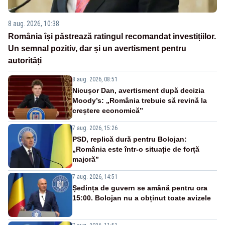
8 aug. 2026, 10:38
România își păstrează ratingul recomandat investițiilor.
Un semnal pozitiv, dar și un avertisment pentru
autorități
8 aug. 2026, 08:51
Nicușor Dan, avertisment după decizia
Moody’s: „România trebuie să revină la
creștere economică”
7 aug. 2026, 15:26
PSD, replică dură pentru Bolojan:
„România este într-o situație de forță
majoră”
7 aug. 2026, 14:51
Ședința de guvern se amână pentru ora
15:00. Bolojan nu a obținut toate avizele