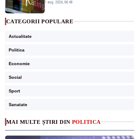
„BBB-” cu perspectivă negativă
1 aug. 2026, 06:48
CATEGORII POPULARE
Actualitate
Politica
Economie
Social
Sport
Sanatate
MAI MULTE ȘTIRI DIN
POLITICA