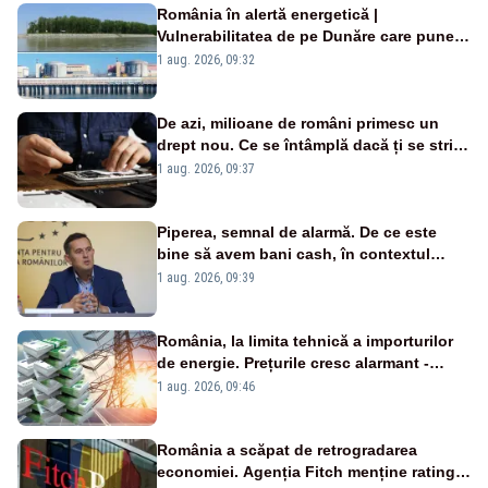
România în alertă energetică |
Vulnerabilitatea de pe Dunăre care pune
în pericol Centrala Cernavodă era
1 aug. 2026, 09:32
cunoscută de pe vremea lui Ceaușescu
De azi, milioane de români primesc un
drept nou. Ce se întâmplă dacă ți se strică
un produs
1 aug. 2026, 09:37
Piperea, semnal de alarmă. De ce este
bine să avem bani cash, în contextul
alertei energetice?
1 aug. 2026, 09:39
România, la limita tehnică a importurilor
de energie. Prețurile cresc alarmant -
Analiză Realitatea Plus
1 aug. 2026, 09:46
România a scăpat de retrogradarea
economiei. Agenția Fitch menține ratingul