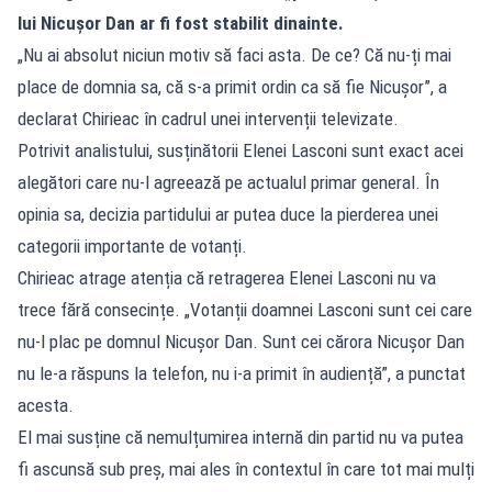
lui Nicușor Dan ar fi fost stabilit dinainte.
„Nu ai absolut niciun motiv să faci asta. De ce? Că nu-ți mai
place de domnia sa, că s-a primit ordin ca să fie Nicușor”, a
declarat Chirieac în cadrul unei intervenții televizate.
Potrivit analistului, susținătorii Elenei Lasconi sunt exact acei
alegători care nu-l agreează pe actualul primar general. În
opinia sa, decizia partidului ar putea duce la pierderea unei
categorii importante de votanți.
Chirieac atrage atenția că retragerea Elenei Lasconi nu va
trece fără consecințe. „Votanții doamnei Lasconi sunt cei care
nu-l plac pe domnul Nicușor Dan. Sunt cei cărora Nicușor Dan
nu le-a răspuns la telefon, nu i-a primit în audiență”, a punctat
acesta.
El mai susține că nemulțumirea internă din partid nu va putea
fi ascunsă sub preș, mai ales în contextul în care tot mai mulți