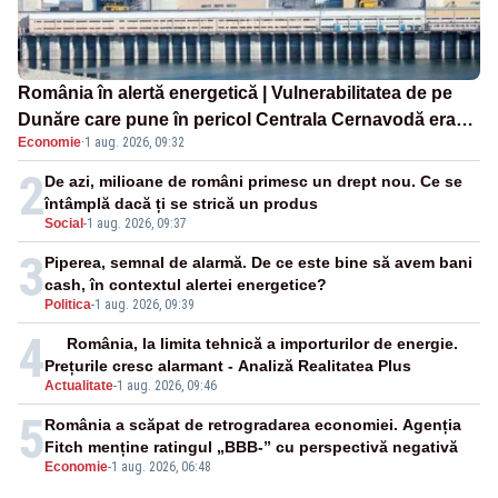
România în alertă energetică | Vulnerabilitatea de pe
Dunăre care pune în pericol Centrala Cernavodă era
Economie
·
1 aug. 2026, 09:32
cunoscută de pe vremea lui Ceaușescu
2
De azi, milioane de români primesc un drept nou. Ce se
întâmplă dacă ți se strică un produs
Social
-
1 aug. 2026, 09:37
3
Piperea, semnal de alarmă. De ce este bine să avem bani
cash, în contextul alertei energetice?
Politica
-
1 aug. 2026, 09:39
4
România, la limita tehnică a importurilor de energie.
Prețurile cresc alarmant - Analiză Realitatea Plus
Actualitate
-
1 aug. 2026, 09:46
5
România a scăpat de retrogradarea economiei. Agenția
Fitch menține ratingul „BBB-” cu perspectivă negativă
Economie
-
1 aug. 2026, 06:48