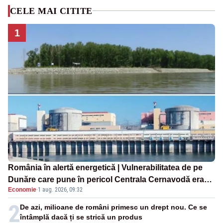
CELE MAI CITITE
1
România în alertă energetică | Vulnerabilitatea de pe
Dunăre care pune în pericol Centrala Cernavodă era
Economie
·
1 aug. 2026, 09:32
cunoscută de pe vremea lui Ceaușescu
2
De azi, milioane de români primesc un drept nou. Ce se
întâmplă dacă ți se strică un produs