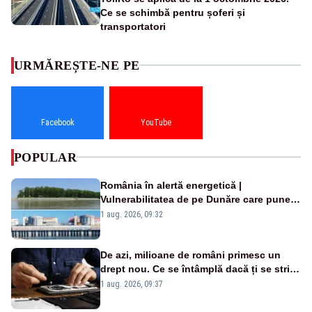
Ce se schimbă pentru șoferi și
transportatori
URMĂREȘTE-NE PE
Facebook
YouTube
POPULAR
România în alertă energetică |
Vulnerabilitatea de pe Dunăre care pune
în pericol Centrala Cernavodă era
1 aug. 2026, 09:32
cunoscută de pe vremea lui Ceaușescu
De azi, milioane de români primesc un
drept nou. Ce se întâmplă dacă ți se strică
un produs
1 aug. 2026, 09:37