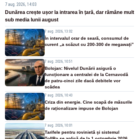
7 aug. 2026, 14:03
Dunărea crește ușor la intrarea în țară, dar rămâne mult
sub media lunii august
7 aug. 2026, 13:02
În intervalul orar de seară, consumul de
curent „a scăzut cu 200-300 de megawați”
7 aug. 2026, 10:51
Bolojan: Nivelul Dunării asigură o
funcționare a centralei de la Cernavodă
de patru-cinci zile dacă debitele vor
scădea
7 aug. 2026, 10:43
Criza din energie. Cine scapă de măsurile
de raționalizare impuse de Bolojan
7 aug. 2026, 10:01
Tarifele pentru rovinietă și sistemul
TollRo se aplică de la 1 octombrie 2026.