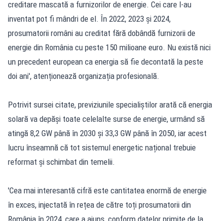
creditare mascată a furnizorilor de energie. Cei care l-au
inventat pot fi mândri de el. În 2022, 2023 și 2024,
prosumatorii români au creditat fără dobândă furnizorii de
energie din România cu peste 150 milioane euro. Nu există nici
un precedent european ca energia să fie decontată la peste
doi ani', atenționează organizația profesională.
Potrivit sursei citate, previziunile specialiștilor arată că energia
solară va depăși toate celelalte surse de energie, urmând să
atingă 8,2 GW până în 2030 și 33,3 GW până în 2050, iar acest
lucru înseamnă că tot sistemul energetic național trebuie
reformat și schimbat din temelii.
'Cea mai interesantă cifră este cantitatea enormă de energie
în exces, injectată în rețea de către toți prosumatorii din
România în 2024, care a ajuns, conform datelor primite de la