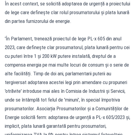
În acest context, se solicită adoptarea de urgență a proiectului
de lege care definește clar rolul prosumatorului și plata lunară
din partea furnizorului de energie.
'În Parlament, trenează proiectul de lege PL-x 605 din anul
2023, care definește clar prosumatorul, plata lunară pentru cei
cu puteri între 1 și 200 kW putere instalată, dreptul de a
compensa energia pe mai multe locuri de consum și o serie de
alte facilități. Timp de doi ani, parlamentarii puterii au
tergiversat adoptarea acestei legi prin amendare cu propuneri
'otrăvite' introduse mai ales în Comisia de Industrii și Servicii,
unde se întâmplă tot felul de 'minuni', în special împotriva
prosumatorilor. Asociația Prosumatorilor și a Comunităților de
Energie solicită ferm: adoptarea de urgență a PL-x 605/2023 și,
implicit, plata lunară garantată pentru prosumatori,
uniformizarea TVA la 9% pentru întreg sistemul fotovoltaic