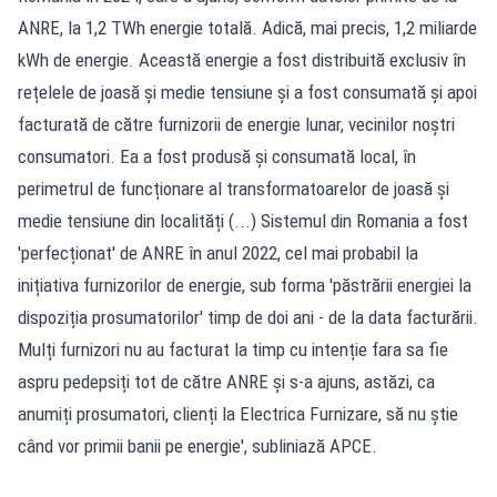
ANRE, la 1,2 TWh energie totală. Adică, mai precis, 1,2 miliarde
kWh de energie. Această energie a fost distribuită exclusiv în
rețelele de joasă și medie tensiune și a fost consumată și apoi
facturată de către furnizorii de energie lunar, vecinilor noștri
consumatori. Ea a fost produsă și consumată local, în
perimetrul de funcționare al transformatoarelor de joasă și
medie tensiune din localități (...) Sistemul din Romania a fost
'perfecționat' de ANRE în anul 2022, cel mai probabil la
inițiativa furnizorilor de energie, sub forma 'păstrării energiei la
dispoziția prosumatorilor' timp de doi ani - de la data facturării.
Mulți furnizori nu au facturat la timp cu intenție fara sa fie
aspru pedepsiți tot de către ANRE și s-a ajuns, astăzi, ca
anumiți prosumatori, clienți la Electrica Furnizare, să nu știe
când vor primii banii pe energie', subliniază APCE.