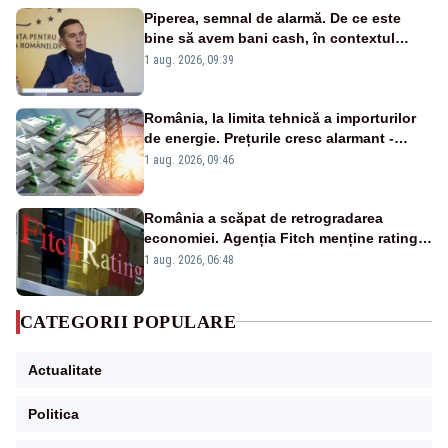
Piperea, semnal de alarmă. De ce este
bine să avem bani cash, în contextul
alertei energetice?
1 aug. 2026, 09:39
România, la limita tehnică a importurilor
de energie. Prețurile cresc alarmant -
Analiză Realitatea Plus
1 aug. 2026, 09:46
România a scăpat de retrogradarea
economiei. Agenția Fitch menține ratingul
„BBB-” cu perspectivă negativă
1 aug. 2026, 06:48
CATEGORII POPULARE
Actualitate
Politica