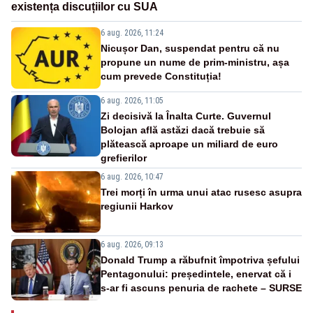
existența discuțiilor cu SUA
6 aug. 2026, 11:24
Nicușor Dan, suspendat pentru că nu
propune un nume de prim-ministru, așa
cum prevede Constituția!
6 aug. 2026, 11:05
Zi decisivă la Înalta Curte. Guvernul
Bolojan află astăzi dacă trebuie să
plătească aproape un miliard de euro
grefierilor
6 aug. 2026, 10:47
Trei morți în urma unui atac rusesc asupra
regiunii Harkov
6 aug. 2026, 09:13
Donald Trump a răbufnit împotriva șefului
Pentagonului: președintele, enervat că i
s-ar fi ascuns penuria de rachete – SURSE