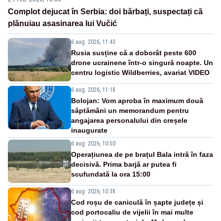
Complot dejucat în Serbia: doi bărbați, suspectați că
plănuiau asasinarea lui Vučić
6 aug. 2026, 11:43
Rusia susține că a doborât peste 600
drone ucrainene într-o singură noapte. Un
centru logistic Wildberries, avariat VIDEO
6 aug. 2026, 11:18
Bolojan: Vom aproba în maximum două
săptămâni un memorandum pentru
angajarea personalului din creșele
inaugurate
6 aug. 2026, 10:50
Operațiunea de pe brațul Bala intră în faza
decisivă. Prima barjă ar putea fi
scufundată la ora 15:00
6 aug. 2026, 10:38
Cod roșu de caniculă în șapte județe și
cod portocaliu de vijelii în mai multe