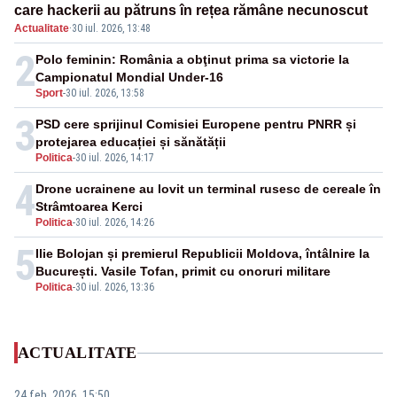
care hackerii au pătruns în rețea rămâne necunoscut
Actualitate
·
30 iul. 2026, 13:48
2
Polo feminin: România a obţinut prima sa victorie la
Campionatul Mondial Under-16
Sport
-
30 iul. 2026, 13:58
3
PSD cere sprijinul Comisiei Europene pentru PNRR și
protejarea educației și sănătății
Politica
-
30 iul. 2026, 14:17
4
Drone ucrainene au lovit un terminal rusesc de cereale în
Strâmtoarea Kerci
Politica
-
30 iul. 2026, 14:26
5
Ilie Bolojan și premierul Republicii Moldova, întâlnire la
București. Vasile Tofan, primit cu onoruri militare
Politica
-
30 iul. 2026, 13:36
ACTUALITATE
24 feb. 2026, 15:50