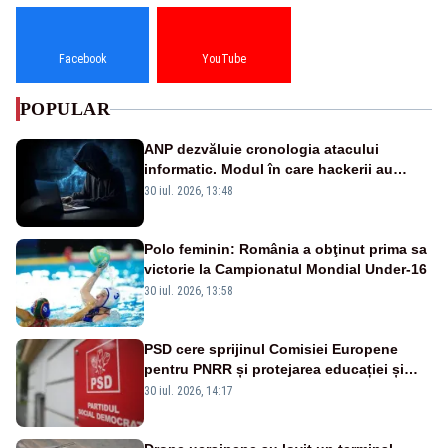
Facebook
YouTube
POPULAR
ANP dezvăluie cronologia atacului
informatic. Modul în care hackerii au
pătruns în rețea rămâne necunoscut
30 iul. 2026, 13:48
Polo feminin: România a obţinut prima sa
victorie la Campionatul Mondial Under-16
30 iul. 2026, 13:58
PSD cere sprijinul Comisiei Europene
pentru PNRR și protejarea educației și
sănătății
30 iul. 2026, 14:17