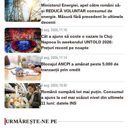
Ministerul Energiei, apel către români să-
și REDUCĂ VOLUNTAR consumul de
energie. Măsură fără precedent în ultimele
decenii
6 aug. 2026, 11:18
Cât a ajuns să coste o cazare la Cluj-
Napoca în weekendul UNTOLD 2026:
Prețuri record pe noapte
6 aug. 2026, 11:14
Blocajul ANCPI a amânat peste 5.000 de
tranzacții prin credit
6 aug. 2026, 10:42
Românii cumpără tot mai puțin. Consumul
a ajuns la cel mai scăzut nivel din ultimele
11 luni: datele INS
URMĂREȘTE-NE PE