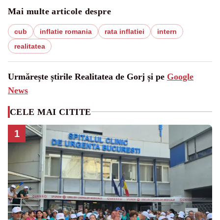
Mai multe articole despre
cub
inflatie romania
rata inflatiei
intern
realitatea
Urmărește știrile Realitatea de Gorj și pe
Google
News
CELE MAI CITITE
1