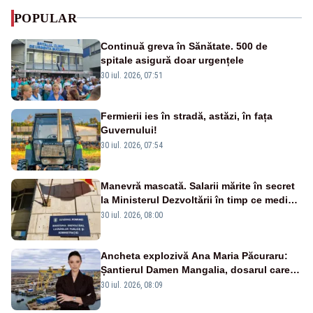
POPULAR
Continuă greva în Sănătate. 500 de
spitale asigură doar urgențele
30 iul. 2026, 07:51
Fermierii ies în stradă, astăzi, în fața
Guvernului!
30 iul. 2026, 07:54
Manevră mascată. Salarii mărite în secret
la Ministerul Dezvoltării în timp ce medicii
ies în stradă
30 iul. 2026, 08:00
Ancheta explozivă Ana Maria Păcuraru:
Șantierul Damen Mangalia, dosarul care
scufundă apărarea României
30 iul. 2026, 08:09