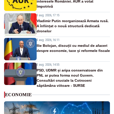
interesele României. AUR a votat
împotrivă
5 aug. 2026, 17:15
Vladimir Putin reorganizează Armata rusă.
A înființat o nouă structură dedicată
dronelor
5 aug. 2026, 16:11
Ilie Bolojan, discuții cu mediul de afaceri
despre economie, taxe și reformele fiscale
5 aug. 2026, 14:55
PSD, UDMR și aripa conservatoare din
PNL ar putea forma noul Guvern.
Consultări cruciale la Cotroceni
săptămâna viitoare - SURSE
ECONOMIE