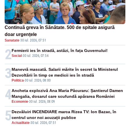
Continuă greva în Sănătate. 500 de spitale asigură
doar urgențele
Sanatate
·
30 iul. 2026, 07:51
2
Fermierii ies în stradă, astăzi, în fața Guvernului!
Social
-
30 iul. 2026, 07:54
3
Manevră mascată. Salarii mărite în secret la Ministerul
Dezvoltării în timp ce medicii ies în stradă
Politica
-
30 iul. 2026, 08:00
4
Ancheta explozivă Ana Maria Păcuraru: Șantierul Damen
Mangalia, dosarul care scufundă apărarea României
Economie
-
30 iul. 2026, 08:09
5
Dezvăluiri INCENDIARE marca Rizea TV: Ion Bazac, în
centrul unor noi acuzații publice
Actualitate
-
30 iul. 2026, 07:51