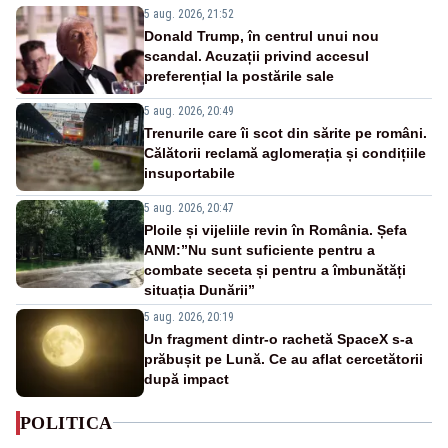
5 aug. 2026, 21:52
Donald Trump, în centrul unui nou
scandal. Acuzații privind accesul
preferențial la postările sale
5 aug. 2026, 20:49
Trenurile care îi scot din sărite pe români.
Călătorii reclamă aglomerația și condițiile
insuportabile
5 aug. 2026, 20:47
Ploile și vijeliile revin în România. Șefa
ANM:”Nu sunt suficiente pentru a
combate seceta și pentru a îmbunătăți
situația Dunării”
5 aug. 2026, 20:19
Un fragment dintr-o rachetă SpaceX s-a
prăbușit pe Lună. Ce au aflat cercetătorii
după impact
POLITICA