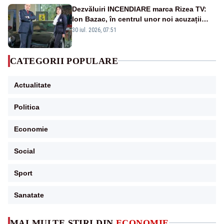
Dezvăluiri INCENDIARE marca Rizea TV:
Ion Bazac, în centrul unor noi acuzații
publice
30 iul. 2026, 07:51
CATEGORII POPULARE
Actualitate
Politica
Economie
Social
Sport
Sanatate
MAI MULTE ȘTIRI DIN
ECONOMIE