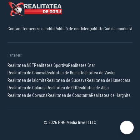
Contact
Termeni și condiții
Politică de confidențialitate
Cod de conduită
Parteneri:
Realitatea.NET
Realitatea Sportiva
Realitatea Star
Realitatea de Craiova
Realitatea de Braila
Realitatea de Vaslui
Realitatea de Ialomita
Realitatea de Suceava
Realitatea de Hunedoara
Realitatea de Calarasi
Realitatea de Olt
Realitatea de Alba
Realitatea de Covasna
Realitatea de Constanta
Realitatea de Harghita
© 2026 PHG Media Invest LLC
Facebook
YouTube