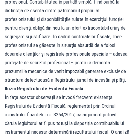
profesional. Contabilitatea în partidă simplă, fiind oarbă la
distincția de esență dintre patrimoniul propriu al
profesionistului și disponibilitățile rulate în exercițiul funcției
pentru clienți, obligă din nou la un efort extracontabil uriaș de
segregare și justificare. În cadrul controalelor fiscale, liber-
profesionistul se găsește în situația absurdă de a folosi
dosarele clienților și registrele profesionale speciale – adesea
protejate de secretul profesional – pentru a demonta
prezumțiile mecanice de venit impozabil generate exclusiv de
structura defectuoasă a Registrului-jurnal de încasări și plăți.
Iluzia Registrului de Evidență Fiscală
În fața acestor observații se invocă frecvent existența
Registrului de Evidență Fiscală, reglementat prin Ordinul
ministrului finanțelor nr. 3254/2017, ca argument potrivit
căruia legiuitorul ar fi pus totuși la dispoziția contribuabilului
instrumentul necesar determinării rezultatului fiscal. O analiză