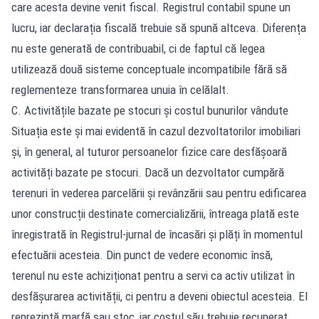
care acesta devine venit fiscal. Registrul contabil spune un
lucru, iar declarația fiscală trebuie să spună altceva. Diferența
nu este generată de contribuabil, ci de faptul că legea
utilizează două sisteme conceptuale incompatibile fără să
reglementeze transformarea unuia în celălalt.
C. Activitățile bazate pe stocuri și costul bunurilor vândute
Situația este și mai evidentă în cazul dezvoltatorilor imobiliari
și, în general, al tuturor persoanelor fizice care desfășoară
activități bazate pe stocuri. Dacă un dezvoltator cumpără
terenuri în vederea parcelării și revânzării sau pentru edificarea
unor construcții destinate comercializării, întreaga plată este
înregistrată în Registrul-jurnal de încasări și plăți în momentul
efectuării acesteia. Din punct de vedere economic însă,
terenul nu este achiziționat pentru a servi ca activ utilizat în
desfășurarea activității, ci pentru a deveni obiectul acesteia. El
reprezintă marfă sau stoc, iar costul său trebuie recuperat