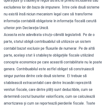
operațiuni și stabilește reguli distincte privind includerea sau
excluderea lor din baza de impunere. Între cele două sisteme
nu există însă niciun mecanism legal care să transforme
informația contabilă obligatorie în informația fiscală cerută
ulterior prin Declarația Unică.
Aceasta este adevărata struțo-cămilă legislativă. Pe de o
parte, statul obligă contribuabilul să utilizeze un sistem
contabil bazat exclusiv pe fluxurile de numerar. Pe de altă
parte, același stat îi stabilește obligațiile fiscale utilizând
concepte economice pe care această contabilitate nu le poate
genera. Contribuabilul este astfel obligat să construiască
singur puntea dintre cele două sisteme. El trebuie să
stabilească extracontabil care dintre încasări reprezintă
venituri fiscale, care dintre plăți sunt deductibile, cum se
determină costul bunurilor valorificate, cum se calculează
amortizarea și cum se reportează pierderile fiscale. Toate