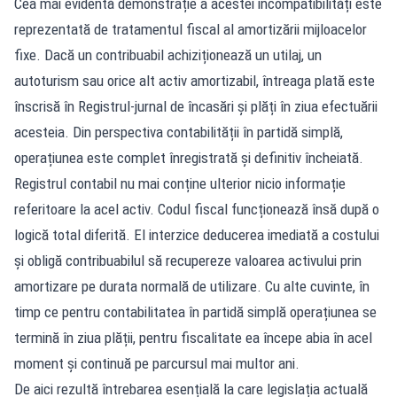
Cea mai evidentă demonstrație a acestei incompatibilități este
reprezentată de tratamentul fiscal al amortizării mijloacelor
fixe. Dacă un contribuabil achiziționează un utilaj, un
autoturism sau orice alt activ amortizabil, întreaga plată este
înscrisă în Registrul-jurnal de încasări și plăți în ziua efectuării
acesteia. Din perspectiva contabilității în partidă simplă,
operațiunea este complet înregistrată și definitiv încheiată.
Registrul contabil nu mai conține ulterior nicio informație
referitoare la acel activ. Codul fiscal funcționează însă după o
logică total diferită. El interzice deducerea imediată a costului
și obligă contribuabilul să recupereze valoarea activului prin
amortizare pe durata normală de utilizare. Cu alte cuvinte, în
timp ce pentru contabilitatea în partidă simplă operațiunea se
termină în ziua plății, pentru fiscalitate ea începe abia în acel
moment și continuă pe parcursul mai multor ani.
De aici rezultă întrebarea esențială la care legislația actuală