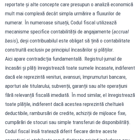
reportate și alte concepte care presupun o analiză economică
mult mai complexă decât simpla urmărire a fluxurilor de
numerar. În numeroase situații, Codul fiscal utilizează
mecanisme specifice contabilității de angajamente (
accrual
basis
), deși contribuabilul este obligat să țină o contabilitate
construită exclusiv pe principiul încasărilor și plăților.
Aici apare contradicția fundamentală. Registrul-jurnal de
încasări și plăți înregistrează toate sumele încasate, indiferent
dacă ele reprezintă venituri, avansuri, împrumuturi bancare,
aporturi ale titularului, subvenții, garanții sau alte operațiuni
fără relevanță fiscală imediată. În mod similar, el înregistrează
toate plățile, indiferent dacă acestea reprezintă cheltuieli
deductibile, rambursări de credite, achiziții de mijloace fixe,
cumpărări de stocuri sau simple transferuri de disponibilități.
Codul fiscal însă tratează diferit fiecare dintre aceste