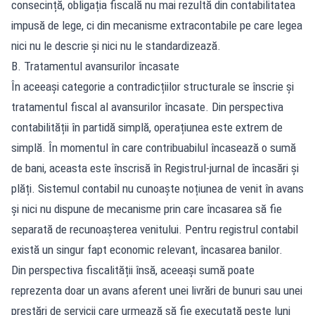
consecință, obligația fiscală nu mai rezultă din contabilitatea
impusă de lege, ci din mecanisme extracontabile pe care legea
nici nu le descrie și nici nu le standardizează.
B. Tratamentul avansurilor încasate
În aceeași categorie a contradicțiilor structurale se înscrie și
tratamentul fiscal al avansurilor încasate. Din perspectiva
contabilității în partidă simplă, operațiunea este extrem de
simplă. În momentul în care contribuabilul încasează o sumă
de bani, aceasta este înscrisă în Registrul-jurnal de încasări și
plăți. Sistemul contabil nu cunoaște noțiunea de venit în avans
și nici nu dispune de mecanisme prin care încasarea să fie
separată de recunoașterea venitului. Pentru registrul contabil
există un singur fapt economic relevant, încasarea banilor.
Din perspectiva fiscalității însă, aceeași sumă poate
reprezenta doar un avans aferent unei livrări de bunuri sau unei
prestări de servicii care urmează să fie executată peste luni