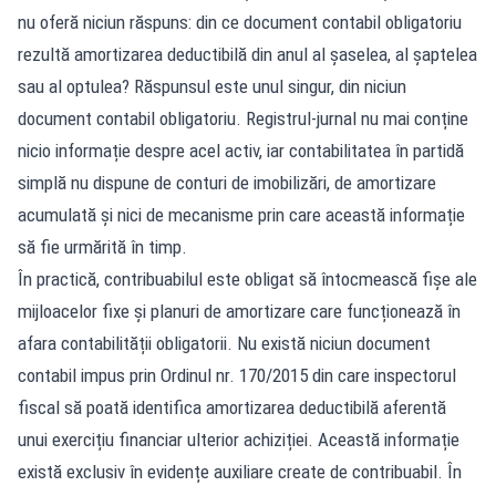
nu oferă niciun răspuns: din ce document contabil obligatoriu
rezultă amortizarea deductibilă din anul al șaselea, al șaptelea
sau al optulea? Răspunsul este unul singur, din niciun
document contabil obligatoriu. Registrul-jurnal nu mai conține
nicio informație despre acel activ, iar contabilitatea în partidă
simplă nu dispune de conturi de imobilizări, de amortizare
acumulată și nici de mecanisme prin care această informație
să fie urmărită în timp.
În practică, contribuabilul este obligat să întocmească fișe ale
mijloacelor fixe și planuri de amortizare care funcționează în
afara contabilității obligatorii. Nu există niciun document
contabil impus prin Ordinul nr. 170/2015 din care inspectorul
fiscal să poată identifica amortizarea deductibilă aferentă
unui exercițiu financiar ulterior achiziției. Această informație
există exclusiv în evidențe auxiliare create de contribuabil. În