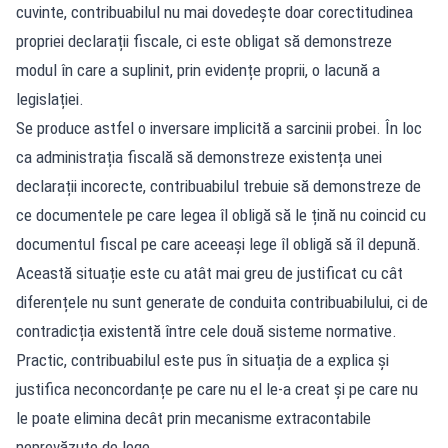
cuvinte, contribuabilul nu mai dovedește doar corectitudinea
propriei declarații fiscale, ci este obligat să demonstreze
modul în care a suplinit, prin evidențe proprii, o lacună a
legislației.
Se produce astfel o inversare implicită a sarcinii probei. În loc
ca administrația fiscală să demonstreze existența unei
declarații incorecte, contribuabilul trebuie să demonstreze de
ce documentele pe care legea îl obligă să le țină nu coincid cu
documentul fiscal pe care aceeași lege îl obligă să îl depună.
Această situație este cu atât mai greu de justificat cu cât
diferențele nu sunt generate de conduita contribuabilului, ci de
contradicția existentă între cele două sisteme normative.
Practic, contribuabilul este pus în situația de a explica și
justifica neconcordanțe pe care nu el le-a creat și pe care nu
le poate elimina decât prin mecanisme extracontabile
neprevăzute de lege.