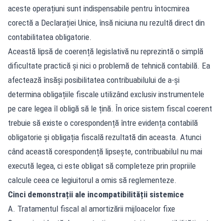
aceste operațiuni sunt indispensabile pentru întocmirea
corectă a Declarației Unice, însă niciuna nu rezultă direct din
contabilitatea obligatorie.
Această lipsă de coerență legislativă nu reprezintă o simplă
dificultate practică și nici o problemă de tehnică contabilă. Ea
afectează însăși posibilitatea contribuabilului de a-și
determina obligațiile fiscale utilizând exclusiv instrumentele
pe care legea îl obligă să le țină. În orice sistem fiscal coerent
trebuie să existe o corespondență între evidența contabilă
obligatorie și obligația fiscală rezultată din aceasta. Atunci
când această corespondență lipsește, contribuabilul nu mai
execută legea, ci este obligat să completeze prin propriile
calcule ceea ce legiuitorul a omis să reglementeze.
Cinci demonstrații ale incompatibilității sistemice
A. Tratamentul fiscal al amortizării mijloacelor fixe