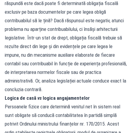
răspundă este dacă poate fi determinată obligația fiscală
exclusiv pe baza documentelor pe care legea obligă
contribuabilul să le țină? Dacă răspunsul este negativ, atunci
problema nu aparține contribuabilului, ci însăși arhitecturii
legislative. Într-un stat de drept, obligația fiscală trebuie să
rezulte direct din lege și din evidențele pe care legea le
impune, nu din mecanisme auxiliare elaborate de fiecare
contabil sau contribuabil în funcție de experiența profesională,
de interpretarea normelor fiscale sau de practica
administrativă. Or, analiza legislației actuale conduce exact la
concluzia contrară.
Logica de casă
vs
logica angajamentelor
Persoanele fizice care determină venitul net în sistem real
sunt obligate să conducă contabilitatea în partidă simplă
potrivit Ordinului ministrului finanțelor nr. 170/2015. Acest
ordin stabilește registrele obligatorii, modul de organizare a