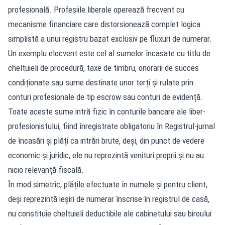
profesională. Profesiile liberale operează frecvent cu
mecanisme financiare care distorsionează complet logica
simplistă a unui registru bazat exclusiv pe fluxuri de numerar.
Un exemplu elocvent este cel al sumelor încasate cu titlu de
cheltuieli de procedură, taxe de timbru, onorarii de succes
condiționate sau sume destinate unor terți și rulate prin
conturi profesionale de tip escrow sau conturi de evidență.
Toate aceste sume intră fizic în conturile bancare ale liber-
profesionistului, fiind înregistrate obligatoriu în Registrul-jurnal
de încasări și plăți ca intrări brute, deși, din punct de vedere
economic și juridic, ele nu reprezintă venituri proprii și nu au
nicio relevanță fiscală.
În mod simetric, plățile efectuate în numele și pentru client,
deși reprezintă ieșiri de numerar înscrise în registrul de casă,
nu constituie cheltuieli deductibile ale cabinetului sau biroului