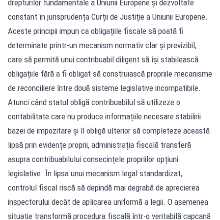
drepturilor fundamentale a Uniunii Europene și dezvoltate
constant în jurisprudența Curții de Justiție a Uniunii Europene.
Aceste principii impun ca obligațiile fiscale să poată fi
determinate printr-un mecanism normativ clar și previzibil,
care să permită unui contribuabil diligent să își stabilească
obligațiile fără a fi obligat să construiască propriile mecanisme
de reconciliere între două sisteme legislative incompatibile.
Atunci când statul obligă contribuabilul să utilizeze o
contabilitate care nu produce informațiile necesare stabilirii
bazei de impozitare și îl obligă ulterior să completeze această
lipsă prin evidențe proprii, administrația fiscală transferă
asupra contribuabilului consecințele propriilor opțiuni
legislative. În lipsa unui mecanism legal standardizat,
controlul fiscal riscă să depindă mai degrabă de aprecierea
inspectorului decât de aplicarea uniformă a legii. O asemenea
situație transformă procedura fiscală într-o veritabilă capcană