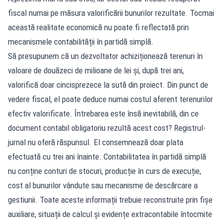
fiscal numai pe măsura valorificării bunurilor rezultate. Tocmai
această realitate economică nu poate fi reflectată prin
mecanismele contabilității în partidă simplă.
Să presupunem că un dezvoltator achiziționează terenuri în
valoare de douăzeci de milioane de lei și, după trei ani,
valorifică doar cincisprezece la sută din proiect. Din punct de
vedere fiscal, el poate deduce numai costul aferent terenurilor
efectiv valorificate. Întrebarea este însă inevitabilă, din ce
document contabil obligatoriu rezultă acest cost? Registrul-
jurnal nu oferă răspunsul. El consemnează doar plata
efectuată cu trei ani înainte. Contabilitatea în partidă simplă
nu conține conturi de stocuri, producție în curs de execuție,
cost al bunurilor vândute sau mecanisme de descărcare a
gestiunii. Toate aceste informații trebuie reconstruite prin fișe
auxiliare, situații de calcul și evidențe extracontabile întocmite