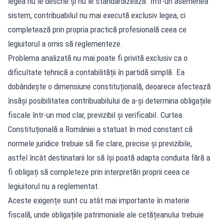
legea nu le descrie și nu le standardizează. Într-un asemenea
sistem, contribuabilul nu mai execută exclusiv legea, ci
completează prin propria practică profesională ceea ce
legiuitorul a omis să reglementeze.
Problema analizată nu mai poate fi privită exclusiv ca o
dificultate tehnică a contabilității în partidă simplă. Ea
dobândește o dimensiune constituțională, deoarece afectează
însăși posibilitatea contribuabilului de a-și determina obligațiile
fiscale într-un mod clar, previzibil și verificabil. Curtea
Constituțională a României a statuat în mod constant că
normele juridice trebuie să fie clare, precise și previzibile,
astfel încât destinatarii lor să își poată adapta conduita fără a
fi obligați să completeze prin interpretări proprii ceea ce
legiuitorul nu a reglementat.
Aceste exigențe sunt cu atât mai importante în materie
fiscală, unde obligațiile patrimoniale ale cetățeanului trebuie