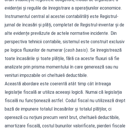
evidenței și regulile de înregistrare a operațiunilor economice.
Instrumentul central al acestei contabilități este Registrul-
jurnal de încasări și plăți, completat de Registrul-inventar și de
alte evidențe prevăzute de actele normative incidente. Din
perspectiva tehnicii contabile, sistemul este construit exclusiv
pe logica fluxurilor de numerar (
cash basis
). Se înregistrează
toate încasările și toate plățile, fără ca aceste fluxuri să fie
analizate prin prisma momentului în care generează sau nu
venituri impozabile ori cheltuieli deductibile.
Această abordare este coerentă atât timp cât întreaga
legislație fiscală ar utiliza aceeași logică. Numai că legislația
fiscală nu funcționează astfel. Codul fiscal nu utilizează drept
bază de impunere totalul încasărilor și totalul plăților, ci
operează cu noțiuni precum venit brut, cheltuieli deductibile,
amortizare fiscală, costul bunurilor valorificate, pierderi fiscale