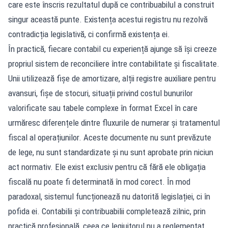
care este înscris rezultatul după ce contribuabilul a construit
singur această punte. Existența acestui registru nu rezolvă
contradicția legislativă, ci confirmă existența ei.
În practică, fiecare contabil cu experiență ajunge să își creeze
propriul sistem de reconciliere între contabilitate și fiscalitate.
Unii utilizează fișe de amortizare, alții registre auxiliare pentru
avansuri, fișe de stocuri, situații privind costul bunurilor
valorificate sau tabele complexe în format Excel în care
urmăresc diferențele dintre fluxurile de numerar și tratamentul
fiscal al operațiunilor. Aceste documente nu sunt prevăzute
de lege, nu sunt standardizate și nu sunt aprobate prin niciun
act normativ. Ele exist exclusiv pentru că fără ele obligația
fiscală nu poate fi determinată în mod corect. În mod
paradoxal, sistemul funcționează nu datorită legislației, ci în
pofida ei. Contabilii și contribuabilii completează zilnic, prin
practică profesională, ceea ce legiuitorul nu a reglementat.