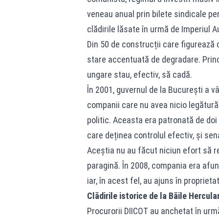
veneau anual prin bilete sindicale pe
clădirile lăsate în urmă de Imperiul 
Din 50 de construcții care figurează
stare accentuată de degradare. Princi
ungare stau, efectiv, să cadă.
În 2001, guvernul de la București a v
companii care nu avea nicio legătură
politic. Aceasta era patronată de doi
care deținea controlul efectiv, și sen
Aceștia nu au făcut niciun efort să r
paragină. În 2008, compania era afunda
iar, în acest fel, au ajuns în propriet
Clădirile istorice de la Băile Hercula
Procurorii DIICOT au anchetat în următ