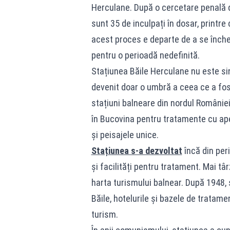
Herculane. După o cercetare penală de 
sunt 35 de inculpați în dosar, printre 
acest proces e departe de a se închei
pentru o perioadă nedefinită.
Stațiunea Băile Herculane nu este si
devenit doar o umbră a ceea ce a fos
stațiuni balneare din nordul României. 
în Bucovina pentru tratamente cu ape
și peisajele unice.
Stațiunea s-a dezvoltat
încă din per
și facilități pentru tratament. Mai tâ
harta turismului balnear. După 1948, 
Băile, hotelurile și bazele de tratame
turism.