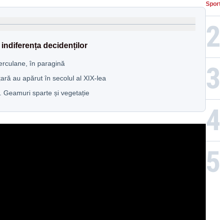
Spor
e indiferența decidenților
Herculane, în paragină
țară au apărut în secolul al XIX-lea
ă. Geamuri sparte și vegetație