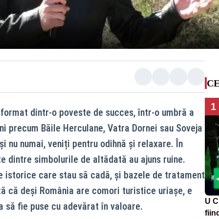
CE
1
format dintr-o poveste de succes, într-o umbră a
iuni precum Băile Herculane, Vatra Dornei sau Soveja
și nu numai, veniți pentru odihnă și relaxare. În
te dintre simbolurile de altădată au ajuns ruine.
e istorice care stau să cadă, și bazele de tratament
ă că deși România are comori turistice uriașe, e
U C
ca să fie puse cu adevărat în valoare.
fii