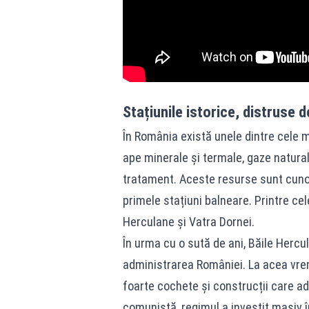
Stațiunile istorice, distruse d
În România există unele dintre cele 
ape minerale și termale, gaze natural
tratament. Aceste resurse sunt cunos
primele stațiuni balneare. Printre c
Herculane și Vatra Dornei.
În urma cu o sută de ani, Băile Hercu
administrarea României. La acea vre
foarte cochete și construcții care a
comunistă, regimul a investit masiv în