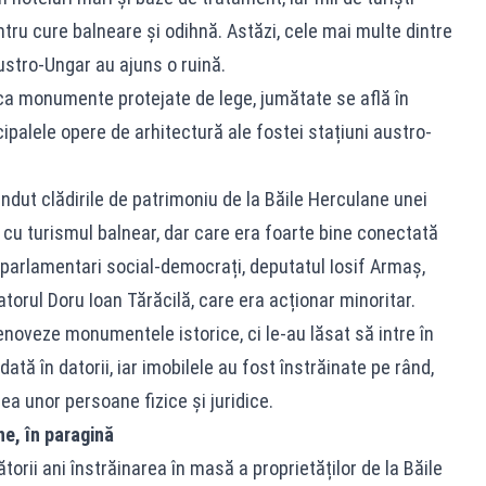
ntru cure balneare și odihnă. Astăzi, cele mai multe dintre
Austro-Ungar au ajuns o ruină.
 ca monumente protejate de lege, jumătate se află în
palele opere de arhitectură ale fostei stațiuni austro-
ândut clădirile de patrimoniu de la Băile Herculane unei
 cu turismul balnear, dar care era foarte bine conectată
 parlamentari social-democrați, deputatul Iosif Armaș,
atorul Doru Ioan Tărăcilă, care era acționar minoritar.
enoveze monumentele istorice, ci le-au lăsat să intre în
tă în datorii, iar imobilele au fost înstrăinate pe rând,
atea unor persoane fizice și juridice.
ne, în paragină
orii ani înstrăinarea în masă a proprietăților de la Băile