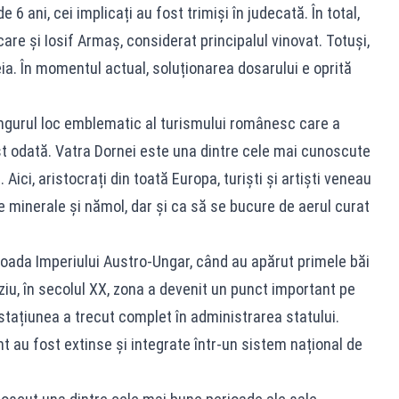
6 ani, cei implicați au fost trimiși în judecată. În total,
care și Iosif Armaș, considerat principalul vinovat. Totuși,
a. În momentul actual, soluționarea dosarului e oprită
ngurul loc emblematic al turismului românesc care a
t odată. Vatra Dornei este una dintre cele mai cunoscute
Aici, aristocrați din toată Europa, turiști și artiști veneau
 minerale și nămol, dar și ca să se bucure de aerul curat
ioada Imperiului Austro-Ungar, când au apărut primele băi
rziu, în secolul XX, zona a devenit un punct important pe
stațiunea a trecut complet în administrarea statului.
nt au fost extinse și integrate într-un sistem național de