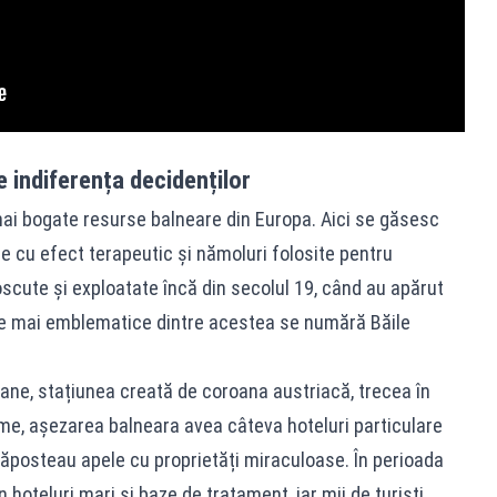
e indiferența decidenților
mai bogate resurse balneare din Europa. Aici se găsesc
e cu efect terapeutic și nămoluri folosite pentru
cute și exploatate încă din secolul 19, când au apărut
ele mai emblematice dintre acestea se numără Băile
lane, stațiunea creată de coroana austriacă, trecea în
me, așezarea balneara avea câteva hoteluri particulare
dăposteau apele cu proprietăți miraculoase. În perioada
 hoteluri mari și baze de tratament, iar mii de turiști