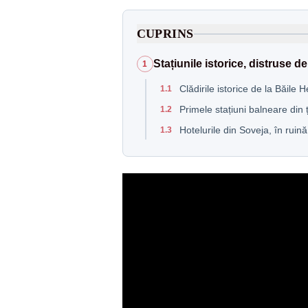
CUPRINS
Stațiunile istorice, distruse d
1
Clădirile istorice de la Băile 
1.1
Primele stațiuni balneare din 
1.2
Hotelurile din Soveja, în ruin
1.3