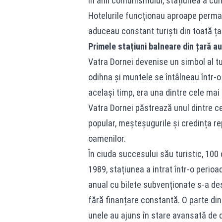
În anii comunismului, stațiunea a cu
Hotelurile funcționau aproape perman
aduceau constant turiști din toată ța
Primele stațiuni balneare din țară au
Vatra Dornei devenise un simbol al t
odihna și muntele se întâlneau într-o
același timp, era una dintre cele mai
Vatra Dornei păstrează unul dintre ce
popular, meșteșugurile și credința rep
oamenilor.
În ciuda succesului său turistic, 100 
1989, stațiunea a intrat într-o perioa
anual cu bilete subvenționate s-a de
fără finanțare constantă. O parte dintr
unele au ajuns în stare avansată de 