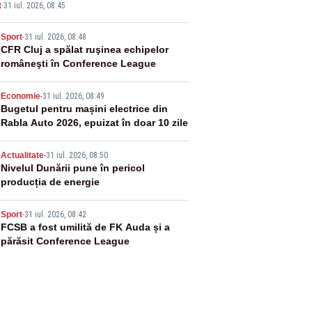
t
·
31 iul. 2026, 08:45
2
Sport
-
31 iul. 2026, 08:48
CFR Cluj a spălat ruşinea echipelor
româneşti în Conference League
3
Economie
-
31 iul. 2026, 08:49
Bugetul pentru mașini electrice din
Rabla Auto 2026, epuizat în doar 10 zile
4
Actualitate
-
31 iul. 2026, 08:50
Nivelul Dunării pune în pericol
producția de energie
5
Sport
-
31 iul. 2026, 08:42
FCSB a fost umilită de FK Auda și a
părăsit Conference League