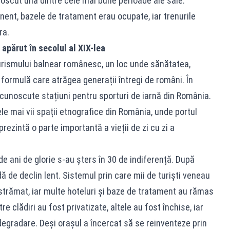
noscut una dintre cele mai bune perioade ale sale.
ent, bazele de tratament erau ocupate, iar trenurile
ra.
 apărut în secolul al XIX-lea
urismului balnear românesc, un loc unde sănătatea,
 formulă care atrăgea generații întregi de români. În
 cunoscute stațiuni pentru sporturi de iarnă din România.
le mai vii spații etnografice din România, unde portul
rezintă o parte importantă a vieții de zi cu zi a
de ani de glorie s-au șters în 30 de indiferență. După
dă de declin lent. Sistemul prin care mii de turiști veneau
strămat, iar multe hoteluri și baze de tratament au rămas
e clădiri au fost privatizate, altele au fost închise, iar
degradare. Deși orașul a încercat să se reinventeze prin