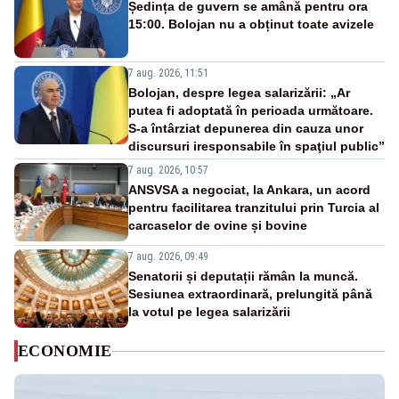
Ședința de guvern se amână pentru ora
15:00. Bolojan nu a obținut toate avizele
7 aug. 2026, 11:51
Bolojan, despre legea salarizării: „Ar
putea fi adoptată în perioada următoare.
S-a întârziat depunerea din cauza unor
discursuri iresponsabile în spaţiul public”
7 aug. 2026, 10:57
ANSVSA a negociat, la Ankara, un acord
pentru facilitarea tranzitului prin Turcia al
carcaselor de ovine și bovine
7 aug. 2026, 09:49
Senatorii și deputații rămân la muncă.
Sesiunea extraordinară, prelungită până
la votul pe legea salarizării
ECONOMIE