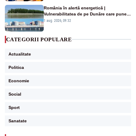
România în alertă energetică |
Vulnerabilitatea de pe Dunăre care pune
în pericol Centrala Cernavodă era
1 aug. 2026, 09:32
cunoscută de pe vremea lui Ceaușescu
CATEGORII POPULARE
Actualitate
Politica
Economie
Social
Sport
Sanatate