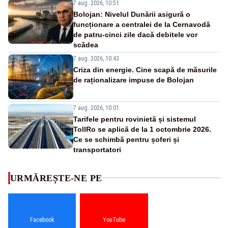
7 aug. 2026, 10:51
Bolojan: Nivelul Dunării asigură o
funcționare a centralei de la Cernavodă
de patru-cinci zile dacă debitele vor
scădea
7 aug. 2026, 10:43
Criza din energie. Cine scapă de măsurile
de raționalizare impuse de Bolojan
7 aug. 2026, 10:01
Tarifele pentru rovinietă și sistemul
TollRo se aplică de la 1 octombrie 2026.
Ce se schimbă pentru șoferi și
transportatori
URMĂREȘTE-NE PE
Facebook
YouTube