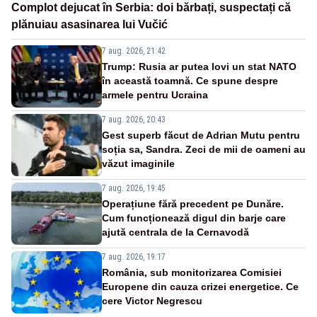
Complot dejucat în Serbia: doi bărbați, suspectați că
plănuiau asasinarea lui Vučić
7 aug. 2026, 21:42
Trump: Rusia ar putea lovi un stat NATO
în această toamnă. Ce spune despre
armele pentru Ucraina
7 aug. 2026, 20:43
Gest superb făcut de Adrian Mutu pentru
soția sa, Sandra. Zeci de mii de oameni au
văzut imaginile
7 aug. 2026, 19:45
Operațiune fără precedent pe Dunăre.
Cum funcționează digul din barje care
ajută centrala de la Cernavodă
7 aug. 2026, 19:17
România, sub monitorizarea Comisiei
Europene din cauza crizei energetice. Ce
cere Victor Negrescu