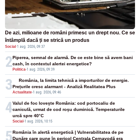
De azi, milioane de români primesc un drept nou. Ce se
întâmplă dacă ți se strică un produs
Social
·
1 aug. 2026, 09:37
2
Piperea, semnal de alarmă. De ce este bine să avem bani
cash, în contextul alertei energetice?
Politica
-
1 aug. 2026, 09:39
3
România, la limita tehnică a importurilor de energie.
Prețurile cresc alarmant - Analiză Realitatea Plus
Actualitate
-
1 aug. 2026, 09:46
4
Valul de foc lovește România: cod portocaliu de
caniculă, urmat de cod roșu duminică. Temperaturile
urcă spre 40°C
Social
-
1 aug. 2026, 10:15
5
România în alertă energetică | Vulnerabilitatea de pe
Dunăre care pune în pericol Centrala Cernavodă era