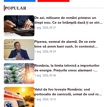
POPULAR
De azi, milioane de români primesc un
drept nou. Ce se întâmplă dacă ți se strică
un produs
1 aug. 2026, 09:37
Piperea, semnal de alarmă. De ce este
bine să avem bani cash, în contextul
alertei energetice?
1 aug. 2026, 09:39
România, la limita tehnică a importurilor
de energie. Prețurile cresc alarmant -
Analiză Realitatea Plus
1 aug. 2026, 09:46
Valul de foc lovește România: cod
portocaliu de caniculă, urmat de cod roșu
duminică. Temperaturile urcă spre 40°C
1 aug. 2026, 10:15