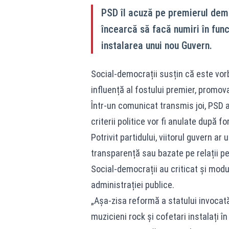
PSD îl acuză pe premierul demis
încearcă să facă numiri în funcț
instalarea unui nou Guvern.
Social-democrații susțin că este vorb
influență al fostului premier, promova
Într-un comunicat transmis joi, PSD a
criterii politice vor fi anulate după 
Potrivit partidului, viitorul guvern ar
transparență sau bazate pe relații p
Social-democrații au criticat și modul
administrației publice.
„Așa-zisa reformă a statului invocat
muzicieni rock și cofetari instalați î