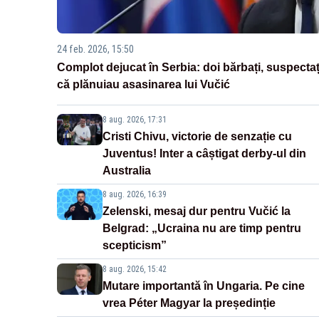
24 feb. 2026, 15:50
Complot dejucat în Serbia: doi bărbați, suspectaț
că plănuiau asasinarea lui Vučić
8 aug. 2026, 17:31
Cristi Chivu, victorie de senzație cu
Juventus! Inter a câștigat derby-ul din
Australia
8 aug. 2026, 16:39
Zelenski, mesaj dur pentru Vučić la
Belgrad: „Ucraina nu are timp pentru
scepticism”
8 aug. 2026, 15:42
Mutare importantă în Ungaria. Pe cine
vrea Péter Magyar la președinție