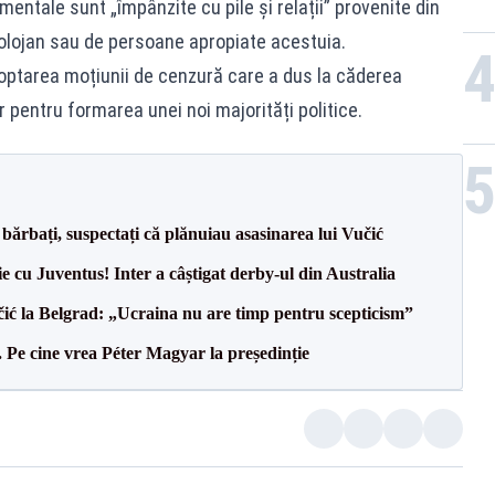
mentale sunt „împânzite cu pile și relații” provenite din
Bolojan sau de persoane apropiate acestuia.
doptarea moțiunii de cenzură care a dus la căderea
r pentru formarea unei noi majorități politice.
bărbați, suspectați că plănuiau asasinarea lui Vučić
ie cu Juventus! Inter a câștigat derby-ul din Australia
ić la Belgrad: „Ucraina nu are timp pentru scepticism”
Pe cine vrea Péter Magyar la președinție