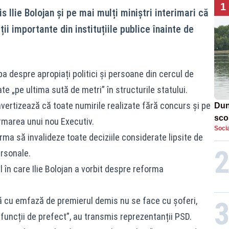
1
 Ilie Bolojan și pe mai mulți miniștri interimari că
ii importante din instituțiile publice înainte de
a despre apropiați politici și persoane din cercul de
te „pe ultima sută de metri” în structurile statului.
vertizează că toate numirile realizate fără concurs și pe
Dun
sco
formarea unui nou Executiv.
Socia
doi
 urma să invalideze toate deciziile considerate lipsite de
ersonale.
 în care Ilie Bolojan a vorbit despre reforma
ă cu emfază de premierul demis nu se face cu șoferi,
n funcții de prefect”, au transmis reprezentanții PSD.