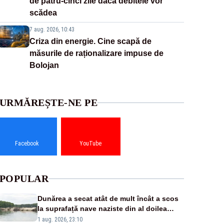
de patru-cinci zile dacă debitele vor
scădea
7 aug. 2026, 10:43
Criza din energie. Cine scapă de
măsurile de raționalizare impuse de
Bolojan
URMĂREȘTE-NE PE
Facebook
YouTube
POPULAR
Dunărea a secat atât de mult încât a scos
la suprafață nave naziste din al doilea
război mondial
1 aug. 2026, 23:10