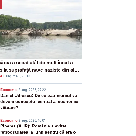
ărea a secat atât de mult încât a
s la suprafață nave naziste din al
l
·
1 aug. 2026, 23:10
lea război mondial
2
Economie
-
2 aug. 2026, 09:22
Daniel Udrescu: De ce patrimoniul va
deveni conceptul central al economiei
viitoare?
3
Economie
-
2 aug. 2026, 10:01
Piperea (AUR): România a evitat
retrogradarea la junk pentru că era o