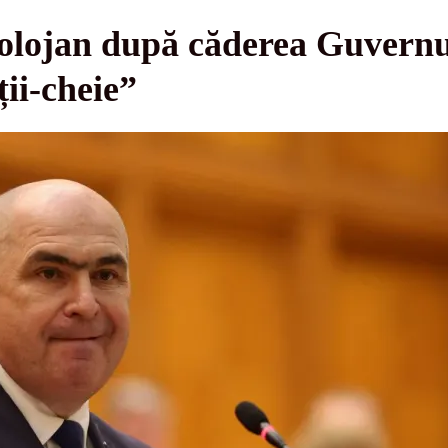
Bolojan după căderea Guvernul
ții-cheie”