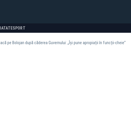
NATATE
SPORT
tacă pe Bolojan după căderea Guvernului: „Își pune apropiații în funcții-cheie”