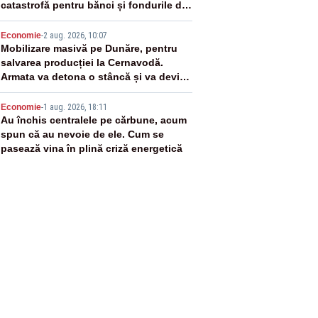
catastrofă pentru bănci și fondurile de
pensii
4
Economie
-
2 aug. 2026, 10:07
Mobilizare masivă pe Dunăre, pentru
salvarea producției la Cernavodă.
Armata va detona o stâncă și va devia
apa fluviului - IMAGINI AERIENE
5
Economie
-
1 aug. 2026, 18:11
Au închis centralele pe cărbune, acum
spun că au nevoie de ele. Cum se
pasează vina în plină criză energetică