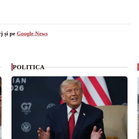
j și pe
Google News
POLITICA