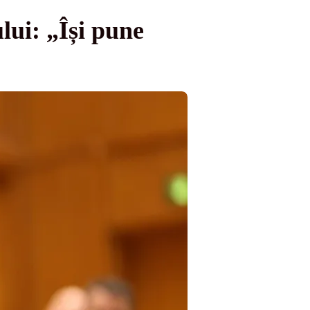
ui: „Își pune