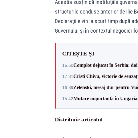
Aceștia susțin că instituțiile guverna
structurile conduse anterior de Ilie 
Declarațiile vin la scurt timp după a
Guvernului și în contextul negocierilo
CITEȘTE ȘI
Complot dejucat în Serbia: doi 
15:50
Cristi Chivu, victorie de senzaț
17:31
Zelenski, mesaj dur pentru Vuč
16:39
Mutare importantă în Ungaria. 
15:42
Distribuie articolul