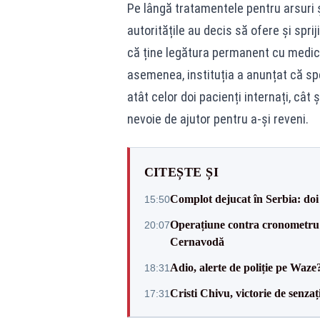
Pe lângă tratamentele pentru arsuri ș
autoritățile au decis să ofere și spri
că ține legătura permanent cu medicii 
asemenea, instituția a anunțat că spe
atât celor doi pacienți internați, cât
nevoie de ajutor pentru a-și reveni.
CITEȘTE ȘI
Complot dejucat în Serbia: doi 
15:50
Operațiune contra cronometru 
20:07
Cernavodă
Adio, alerte de poliție pe Waze
18:31
Cristi Chivu, victorie de senzaț
17:31