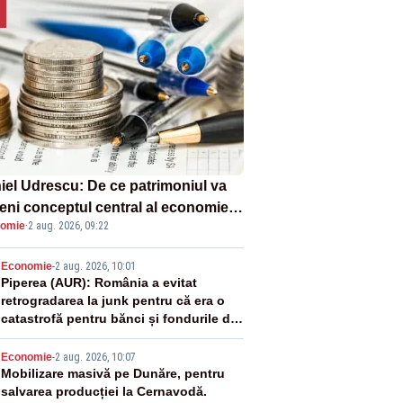
iel Udrescu: De ce patrimoniul va
eni conceptul central al economiei
omie
·
2 aug. 2026, 09:22
oare?
2
Economie
-
2 aug. 2026, 10:01
Piperea (AUR): România a evitat
retrogradarea la junk pentru că era o
catastrofă pentru bănci și fondurile de
pensii
3
Economie
-
2 aug. 2026, 10:07
Mobilizare masivă pe Dunăre, pentru
salvarea producției la Cernavodă.