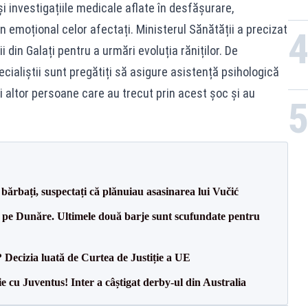
i investigațiile medicale aflate în desfășurare,
jin emoțional celor afectați. Ministerul Sănătății a precizat
din Galați pentru a urmări evoluția răniților. De
cialiștii sunt pregătiți să asigure asistență psihologică
 și altor persoane care au trecut prin acest șoc și au
bărbați, suspectați că plănuiau asasinarea lui Vučić
pe Dunăre. Ultimele două barje sunt scufundate pentru
? Decizia luată de Curtea de Justiție a UE
ie cu Juventus! Inter a câștigat derby-ul din Australia