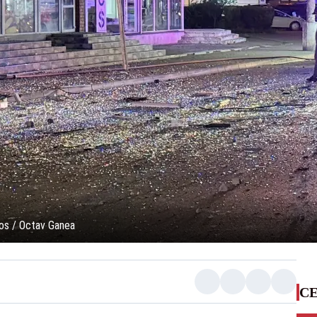
tos / Octav Ganea
CE