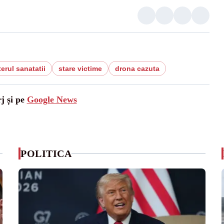
erul sanatatii
stare victime
drona cazuta
j și pe
Google News
POLITICA