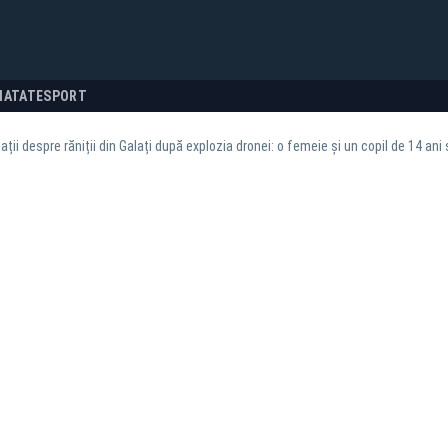
NATATE
SPORT
ații despre răniții din Galați după explozia dronei: o femeie și un copil de 14 ani 