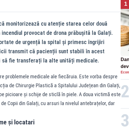
1
 că monitorizează cu atenție starea celor două
 incendiul provocat de drona prăbușită la Galați.
tate de urgență la spital și primesc îngrijiri
ii transmit că pacienții sunt stabili în acest
să fie transferați la alte unități medicale.
Dan
dev
Econ
viit
spre problemele medicale ale fiecăruia. Este vorba despre
cția de Chirurgie Plastică a Spitalului Județean din Galați,
pe picioare și schije de sticlă în piele. A doua victimă este
 de Copii din Galați, cu arsuri la nivelul antebrațelor, dar
me și locatari