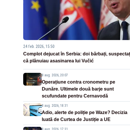
24 feb. 2026, 15:50
Complot dejucat în Serbia: doi bărbați, suspectaț
că plănuiau asasinarea lui Vučić
8 aug. 2026, 20:07
Operațiune contra cronometru pe
Dunăre. Ultimele două barje sunt
scufundate pentru Cernavodă
8 aug. 2026, 18:31
Adio, alerte de poliție pe Waze? Decizia
luată de Curtea de Justiție a UE
8 aug. 2026, 17:31