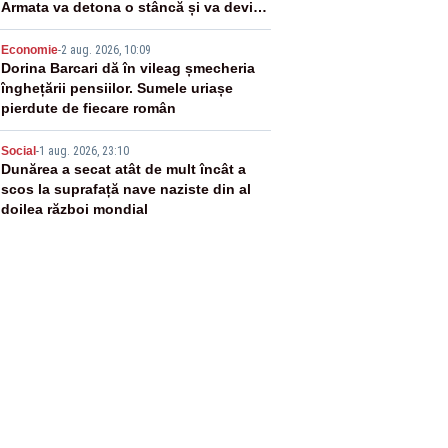
Armata va detona o stâncă și va devia
apa fluviului - IMAGINI AERIENE
4
Economie
-
2 aug. 2026, 10:09
Dorina Barcari dă în vileag șmecheria
înghețării pensiilor. Sumele uriașe
pierdute de fiecare român
5
Social
-
1 aug. 2026, 23:10
Dunărea a secat atât de mult încât a
scos la suprafață nave naziste din al
doilea război mondial