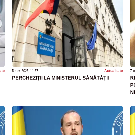
ate
5 nov. 2025, 11:57
Actualitate
7 o
PERCHEZIŢII LA MINISTERUL SĂNĂTĂŢII
R
P
N