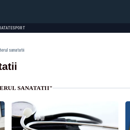
NATATE
SPORT
terul sanatatii
atii
ERUL SANATATII"