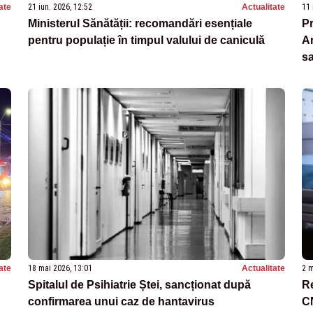
ate
21 iun. 2026, 12:52
Actualitate
11 
Ministerul Sănătății: recomandări esențiale
Pr
pentru populație în timpul valului de caniculă
An
sa
ate
18 mai 2026, 13:01
Actualitate
2 m
Spitalul de Psihiatrie Ștei, sancționat după
Re
confirmarea unui caz de hantavirus
CN