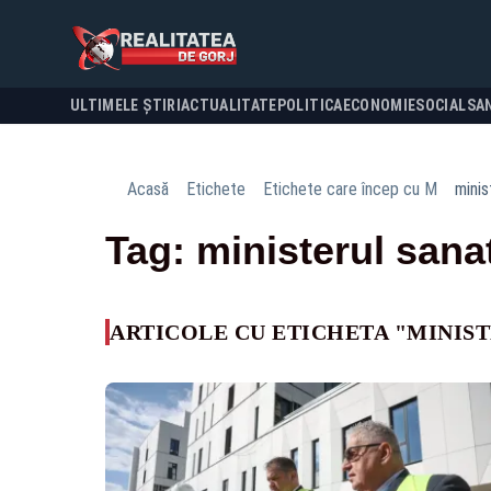
ULTIMELE ȘTIRI
ACTUALITATE
POLITICA
ECONOMIE
SOCIAL
SA
Acasă
Etichete
Etichete care încep cu M
minis
Tag: ministerul sanat
ARTICOLE CU ETICHETA "MINIST