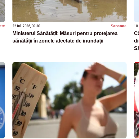
ate
22 iul. 2026, 09:30
Sanatate
10 
Ministerul Sănătății: Măsuri pentru protejarea
Câ
sănătății în zonele afectate de inundații
di
Să