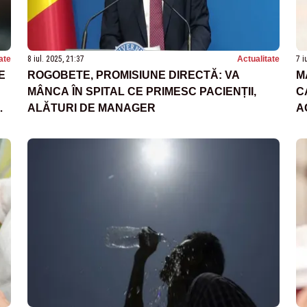
ate
8 iul. 2025, 21:37
Actualitate
7 i
E
ROGOBETE, PROMISIUNE DIRECTĂ: VA
M
MÂNCA ÎN SPITAL CE PRIMESC PACIENȚII,
C
OR
ALĂTURI DE MANAGER
A
I