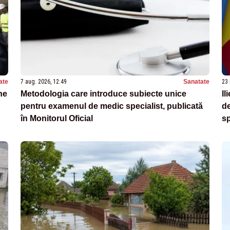
ate
7 aug. 2026, 12:49
Sanatate
23 
ne
Metodologia care introduce subiecte unice
Il
pentru examenul de medic specialist, publicată
de
în Monitorul Oficial
sp