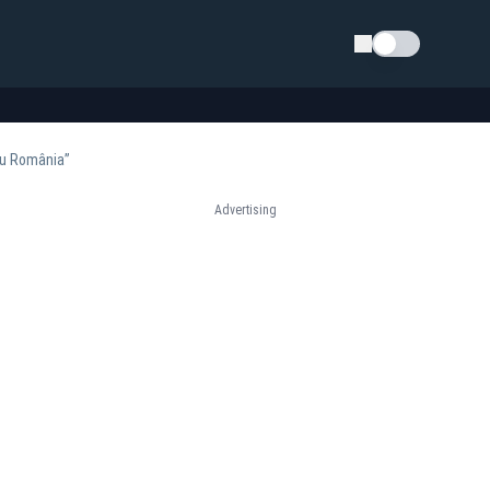
Schimba tema
tru România”
Advertising