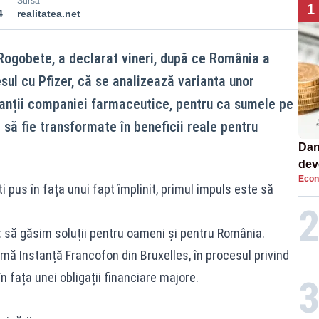
Sursă
1
4
realitatea.net
 Rogobete, a declarat vineri, după ce România a
sul cu Pfizer, că se analizează varianta unor
tanții companiei farmaceutice, pentru ca sumele pe
să fie transformate în beneficii reale pentru
Dan
dev
Econ
viit
i pus în fața unui fapt împlinit, primul impuls este să
: să găsim soluții pentru oameni și pentru România.
imă Instanță Francofon din Bruxelles, în procesul privind
n fața unei obligații financiare majore.