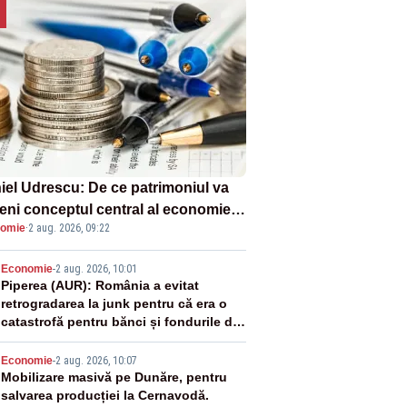
iel Udrescu: De ce patrimoniul va
eni conceptul central al economiei
omie
·
2 aug. 2026, 09:22
oare?
2
Economie
-
2 aug. 2026, 10:01
Piperea (AUR): România a evitat
retrogradarea la junk pentru că era o
catastrofă pentru bănci și fondurile de
pensii
3
Economie
-
2 aug. 2026, 10:07
Mobilizare masivă pe Dunăre, pentru
salvarea producției la Cernavodă.