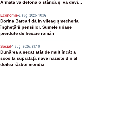
Armata va detona o stâncă și va devia
apa fluviului - IMAGINI AERIENE
4
Economie
-
2 aug. 2026, 10:09
Dorina Barcari dă în vileag șmecheria
înghețării pensiilor. Sumele uriașe
pierdute de fiecare român
5
Social
-
1 aug. 2026, 23:10
Dunărea a secat atât de mult încât a
scos la suprafață nave naziste din al
doilea război mondial