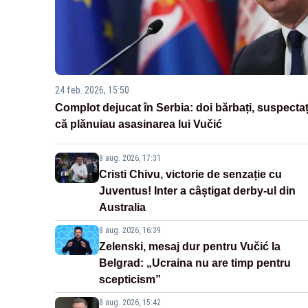
24 feb. 2026, 15:50
Complot dejucat în Serbia: doi bărbați, suspectaț
că plănuiau asasinarea lui Vučić
8 aug. 2026, 17:31
Cristi Chivu, victorie de senzație cu
Juventus! Inter a câștigat derby-ul din
Australia
8 aug. 2026, 16:39
Zelenski, mesaj dur pentru Vučić la
Belgrad: „Ucraina nu are timp pentru
scepticism”
8 aug. 2026, 15:42