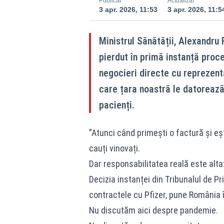
Publicat
Actualizat
3 apr. 2026, 11:53
3 apr. 2026, 11:5
Ministrul Sănătății, Alexandru
pierdut în primă instanță proce
negocieri directe cu reprezen
care țara noastră le datorează 
pacienți.
”Atunci când primești o factură și eșt
cauți vinovați.
Dar responsabilitatea reală este alta
Decizia instanței din Tribunalul de Pr
contractele cu Pfizer, pune România î
Nu discutăm aici despre pandemie.