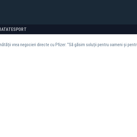
NATATE
SPORT
nătății vrea negocieri directe cu Pfizer: ”Să găsim soluții pentru oameni și pen