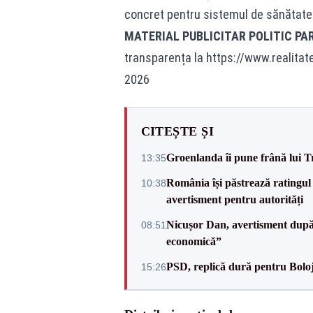
concret pentru sistemul de sănătate
MATERIAL PUBLICITAR POLITIC PA
transparența la
https://www.realitat
2026
CITEȘTE ȘI
Groenlanda îi pune frână lui 
13:35
România își păstrează ratingul 
10:38
avertisment pentru autorități
Nicușor Dan, avertisment după 
08:51
economică”
PSD, replică dură pentru Boloj
15:26