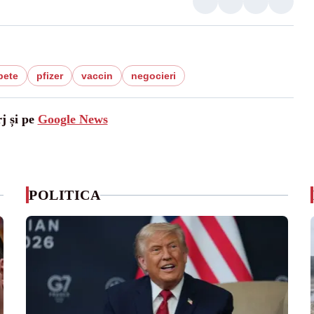
bete
pfizer
vaccin
negocieri
j și pe
Google News
POLITICA