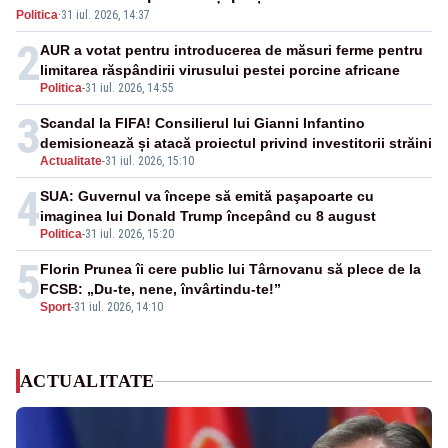
Politica
·
31 iul. 2026, 14:37
2
AUR a votat pentru introducerea de măsuri ferme pentru
limitarea răspândirii virusului pestei porcine africane
Politica
-
31 iul. 2026, 14:55
3
Scandal la FIFA! Consilierul lui Gianni Infantino
demisionează și atacă proiectul privind investitorii străini
Actualitate
-
31 iul. 2026, 15:10
4
SUA: Guvernul va începe să emită paşapoarte cu
imaginea lui Donald Trump începând cu 8 august
Politica
-
31 iul. 2026, 15:20
5
Florin Prunea îi cere public lui Târnovanu să plece de la
FCSB: „Du-te, nene, învârtindu-te!”
Sport
-
31 iul. 2026, 14:10
ACTUALITATE