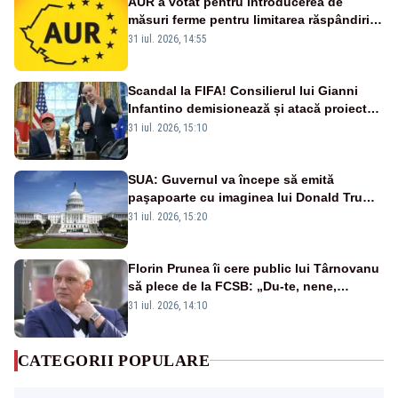
AUR a votat pentru introducerea de
măsuri ferme pentru limitarea răspândirii
virusului pestei porcine africane
31 iul. 2026, 14:55
Scandal la FIFA! Consilierul lui Gianni
Infantino demisionează și atacă proiectul
privind investitorii străini
31 iul. 2026, 15:10
SUA: Guvernul va începe să emită
paşapoarte cu imaginea lui Donald Trump
începând cu 8 august
31 iul. 2026, 15:20
Florin Prunea îi cere public lui Târnovanu
să plece de la FCSB: „Du-te, nene,
învârtindu-te!”
31 iul. 2026, 14:10
CATEGORII POPULARE