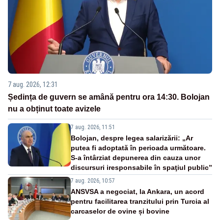
7 aug. 2026, 12:31
Ședința de guvern se amână pentru ora 14:30. Bolojan
nu a obținut toate avizele
7 aug. 2026, 11:51
Bolojan, despre legea salarizării: „Ar
putea fi adoptată în perioada următoare.
S-a întârziat depunerea din cauza unor
discursuri iresponsabile în spaţiul public”
7 aug. 2026, 10:57
ANSVSA a negociat, la Ankara, un acord
pentru facilitarea tranzitului prin Turcia al
carcaselor de ovine și bovine