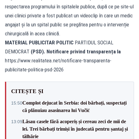
respectarea programului în spitalele publice, după ce pe site-ul
unei clinici private a fost publicat un videoclip în care un medic
angajat și la un spital public se pregătea pentru o intervenție
chirurgicală în acea clinică.
MATERIAL PUBLICITAR POLITIC
PARTIDUL SOCIAL
DEMOCRAT
(PSD). Notificare privind transparența la
https://www.realitatea.net/notificare-transparenta-
publicitate-politica-psd-2026
CITEȘTE ȘI
Complot dejucat în Serbia: doi bărbați, suspectați
15:50
că plănuiau asasinarea lui Vučić
Lăsau casele fără acoperiș și cereau zeci de mii de
13:09
lei. Trei bărbați trimiși în judecată pentru șantaj și
tâlhărie