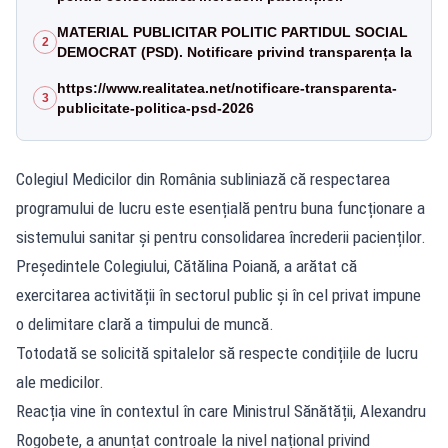
MATERIAL PUBLICITAR POLITIC PARTIDUL SOCIAL
2
DEMOCRAT (PSD). Notificare privind transparența la
https://www.realitatea.net/notificare-transparenta-
3
publicitate-politica-psd-2026
Colegiul Medicilor din România subliniază că respectarea
programului de lucru este esențială pentru buna funcționare a
sistemului sanitar și pentru consolidarea încrederii pacienților.
Președintele Colegiului, Cătălina Poiană, a arătat că
exercitarea activității în sectorul public și în cel privat impune
o delimitare clară a timpului de muncă.
Totodată se solicită spitalelor să respecte condițiile de lucru
ale medicilor.
Reacția vine în contextul în care Ministrul Sănătății, Alexandru
Rogobete, a anunțat controale la nivel național privind