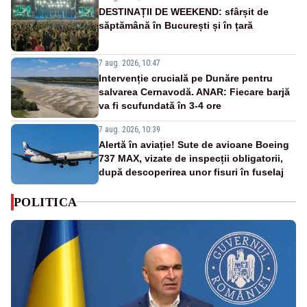
DESTINAȚII DE WEEKEND: sfârșit de
săptămână în București și în țară
7 aug. 2026, 10:47
Intervenție crucială pe Dunăre pentru
salvarea Cernavodă. ANAR: Fiecare barjă
va fi scufundată în 3-4 ore
7 aug. 2026, 10:39
Alertă în aviație! Sute de avioane Boeing
737 MAX, vizate de inspecții obligatorii,
după descoperirea unor fisuri în fuselaj
POLITICA