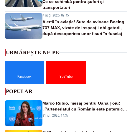
Ce se schimbă pentru șoferi și
transportatori
7 aug. 2026, 09:45
Alertă în aviație! Sute de avioane Boeing
737 MAX, vizate de inspecții obligatorii,
după descoperirea unor fisuri în fuselaj
URMĂREȘTE-NE PE
Facebook
YouTube
POPULAR
Marco Rubio, mesaj pentru Oana Țoiu:
„Parteneriatul cu România este puternic
și prețuit”
31 iul. 2026, 14:37