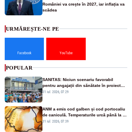
României va crește în 2027, iar inflația va
scădea
URMĂREȘTE-NE PE
Facebook
YouTube
POPULAR
SANITAS: Niciun scenariu favorabil
pentru angajații din sănătate în proiectul
Legii salarizării
31 iul. 2026, 07:29
ANM a emis cod galben și cod portocaliu
de caniculă. Temperaturile urcă până la 38
de grade, iar nopțile devin tropicale
31 iul. 2026, 07:39