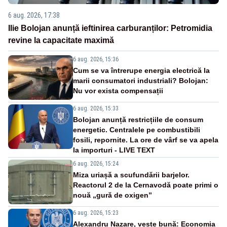
6 aug. 2026, 17:38
Ilie Bolojan anunță ieftinirea carburanților: Petromidia
revine la capacitate maximă
6 aug. 2026, 15:36
Cum se va întrerupe energia electrică la
marii consumatori industriali? Bolojan:
Nu vor exista compensații
6 aug. 2026, 15:33
Bolojan anunță restricțiile de consum
energetic. Centralele pe combustibili
fosili, repornite. La ore de vârf se va apela
la importuri - LIVE TEXT
6 aug. 2026, 15:24
Miza uriașă a scufundării barjelor.
Reactorul 2 de la Cernavodă poate primi o
nouă „gură de oxigen”
6 aug. 2026, 15:23
Alexandru Nazare, veste bună: Economia