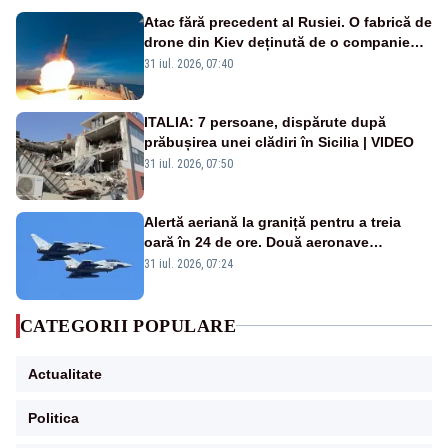
Atac fără precedent al Rusiei. O fabrică de
drone din Kiev deținută de o companie
americană, distrusă de o rachetă
31 iul. 2026, 07:40
rusească
ITALIA: 7 persoane, dispărute după
prăbușirea unei clădiri în Sicilia | VIDEO
31 iul. 2026, 07:50
Alertă aeriană la graniță pentru a treia
oară în 24 de ore. Două aeronave
Eurofighter britanice au fost ridicate de la
31 iul. 2026, 07:24
sol
CATEGORII POPULARE
Actualitate
Politica