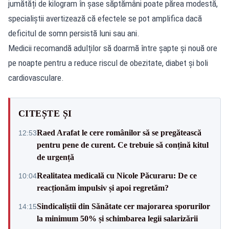
jumătăți de kilogram în șase săptămâni poate părea modestă,
specialiștii avertizează că efectele se pot amplifica dacă
deficitul de somn persistă luni sau ani.
Medicii recomandă adulților să doarmă între șapte și nouă ore
pe noapte pentru a reduce riscul de obezitate, diabet și boli
cardiovasculare.
CITEȘTE ȘI
Raed Arafat le cere românilor să se pregătească
12:53
pentru pene de curent. Ce trebuie să conțină kitul
de urgență
Realitatea medicală cu Nicole Păcuraru: De ce
10:04
reacționăm impulsiv și apoi regretăm?
Sindicaliștii din Sănătate cer majorarea sporurilor
14:15
la minimum 50% și schimbarea legii salarizării