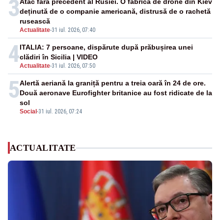
3
Atac fără precedent al Rusiei. O fabrică de drone din Kiev
deținută de o companie americană, distrusă de o rachetă
rusească
Actualitate
-
31 iul. 2026, 07:40
4
ITALIA: 7 persoane, dispărute după prăbușirea unei
clădiri în Sicilia | VIDEO
Actualitate
-
31 iul. 2026, 07:50
5
Alertă aeriană la graniță pentru a treia oară în 24 de ore.
Două aeronave Eurofighter britanice au fost ridicate de la
sol
Social
-
31 iul. 2026, 07:24
ACTUALITATE