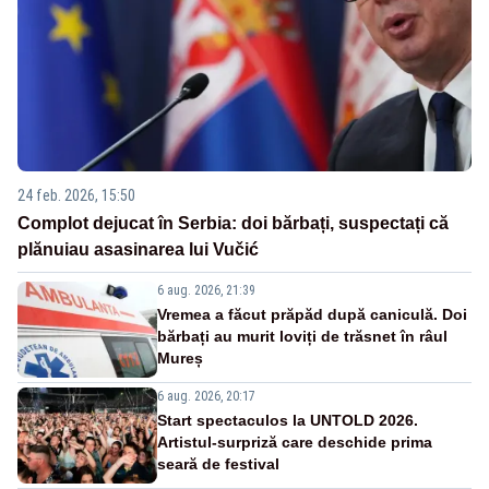
24 feb. 2026, 15:50
Complot dejucat în Serbia: doi bărbați, suspectați că
plănuiau asasinarea lui Vučić
6 aug. 2026, 21:39
Vremea a făcut prăpăd după caniculă. Doi
bărbați au murit loviți de trăsnet în râul
Mureș
6 aug. 2026, 20:17
Start spectaculos la UNTOLD 2026.
Artistul-surpriză care deschide prima
seară de festival