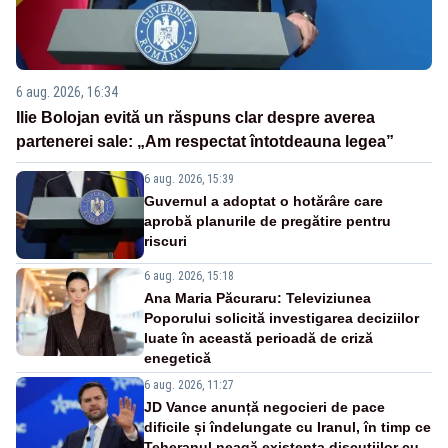
6 aug. 2026, 16:34
Ilie Bolojan evită un răspuns clar despre averea
partenerei sale: „Am respectat întotdeauna legea”
6 aug. 2026, 15:39
Guvernul a adoptat o hotărâre care
aprobă planurile de pregătire pentru
riscuri
6 aug. 2026, 15:18
Ana Maria Păcuraru: Televiziunea
Poporului solicită investigarea deciziilor
luate în această perioadă de criză
enegetică
6 aug. 2026, 11:27
JD Vance anunță negocieri de pace
dificile și îndelungate cu Iranul, în timp ce
Teheranul neagă existența discuțiilor cu