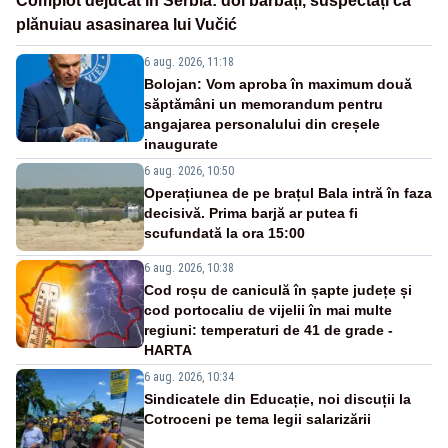
Complot dejucat în Serbia: doi bărbați, suspectați că
plănuiau asasinarea lui Vučić
6 aug. 2026, 11:18
Bolojan: Vom aproba în maximum două
săptămâni un memorandum pentru
angajarea personalului din creșele
inaugurate
6 aug. 2026, 10:50
Operațiunea de pe brațul Bala intră în faza
decisivă. Prima barjă ar putea fi
scufundată la ora 15:00
6 aug. 2026, 10:38
Cod roșu de caniculă în șapte județe și
cod portocaliu de vijelii în mai multe
regiuni: temperaturi de 41 de grade -
HARTA
6 aug. 2026, 10:34
Sindicatele din Educație, noi discuții la
Cotroceni pe tema legii salarizării