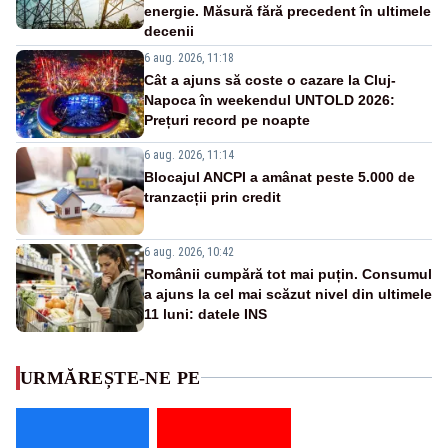
energie. Măsură fără precedent în ultimele
decenii
6 aug. 2026, 11:18
Cât a ajuns să coste o cazare la Cluj-
Napoca în weekendul UNTOLD 2026:
Prețuri record pe noapte
6 aug. 2026, 11:14
Blocajul ANCPI a amânat peste 5.000 de
tranzacții prin credit
6 aug. 2026, 10:42
Românii cumpără tot mai puțin. Consumul
a ajuns la cel mai scăzut nivel din ultimele
11 luni: datele INS
URMĂREȘTE-NE PE