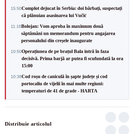
Complot dejucat în Serbia: doi bărbați, suspectați
15:50
că plănuiau asasinarea lui Vučić
Bolojan: Vom aproba în maximum două
11:18
săptămâni un memorandum pentru angajarea
personalului din creșele inaugurate
Operațiunea de pe brațul Bala intră în faza
10:50
decisivă. Prima barjă ar putea fi scufundată la ora
15:00
Cod roșu de caniculă în șapte județe și cod
10:38
portocaliu de vijelii în mai multe regiuni:
temperaturi de 41 de grade - HARTA
Distribuie articolul