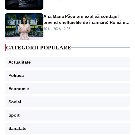
Ana Maria Păcuraru explică sondajul
privind cheltuielile de înarmare: Românii
cer transparență în achiziții și un echilibru
30 iul. 2026, 13:06
între partenerii externi
CATEGORII POPULARE
Actualitate
Politica
Economie
Social
Sport
Sanatate