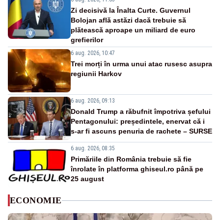
Zi decisivă la Înalta Curte. Guvernul
Bolojan află astăzi dacă trebuie să
plătească aproape un miliard de euro
grefierilor
6 aug. 2026, 10:47
Trei morți în urma unui atac rusesc asupra
regiunii Harkov
6 aug. 2026, 09:13
Donald Trump a răbufnit împotriva șefului
Pentagonului: președintele, enervat că i
s-ar fi ascuns penuria de rachete – SURSE
6 aug. 2026, 08:35
Primăriile din România trebuie să fie
înrolate în platforma ghiseul.ro până pe
25 august
ECONOMIE