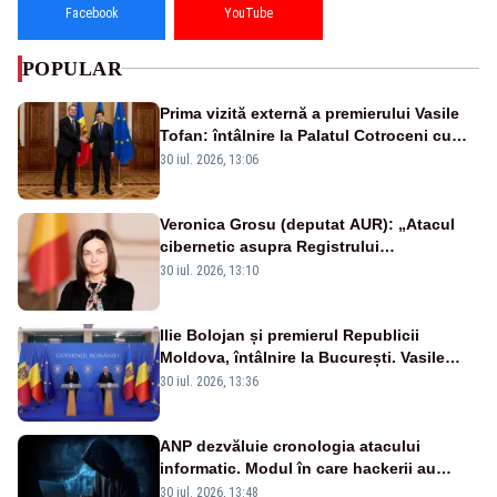
Facebook
YouTube
POPULAR
Prima vizită externă a premierului Vasile
Tofan: întâlnire la Palatul Cotroceni cu
președintele Nicușor Dan
30 iul. 2026, 13:06
Veronica Grosu (deputat AUR): „Atacul
cibernetic asupra Registrului
Proprietăților transmite un semnal de
30 iul. 2026, 13:10
neîncredere investitorilor”
Ilie Bolojan și premierul Republicii
Moldova, întâlnire la București. Vasile
Tofan, primit cu onoruri militare
30 iul. 2026, 13:36
ANP dezvăluie cronologia atacului
informatic. Modul în care hackerii au
pătruns în rețea rămâne necunoscut
30 iul. 2026, 13:48