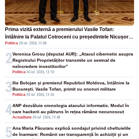
Prima vizită externă a premierului Vasile Tofan:
întâlnire la Palatul Cotroceni cu președintele Nicușor
Politica
·
30 iul. 2026, 13:06
Dan
2
Veronica Grosu (deputat AUR): „Atacul cibernetic asupra
Registrului Proprietăților transmite un semnal de
neîncredere investitorilor”
Politica
-
30 iul. 2026, 13:10
3
Ilie Bolojan și premierul Republicii Moldova, întâlnire la
București. Vasile Tofan, primit cu onoruri militare
Politica
-
30 iul. 2026, 13:36
4
ANP dezvăluie cronologia atacului informatic. Modul în
care hackerii au pătruns în rețea rămâne necunoscut
Actualitate
-
30 iul. 2026, 13:48
5
Ana Maria Păcuraru explică sondajul privind cheltuielile
de înarmare: Românii cer transparență în achiziții și un