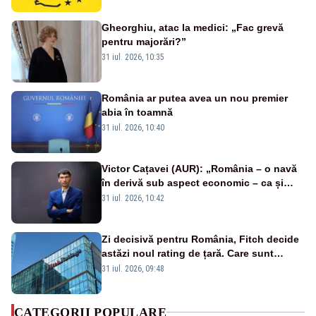
Gheorghiu, atac la medici: „Fac grevă
pentru majorări?”
31 iul. 2026, 10:35
România ar putea avea un nou premier
abia în toamnă
31 iul. 2026, 10:40
Victor Cațavei (AUR): „România – o navă
în derivă sub aspect economic – ca și
rezultat al guvernărilor din ultimii 36 de
31 iul. 2026, 10:42
ani”
Zi decisivă pentru România, Fitch decide
astăzi noul rating de țară. Care sunt
efectele retrogradării la categoria „junk”
31 iul. 2026, 09:48
CATEGORII POPULARE