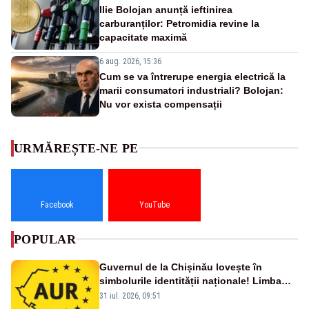
Ilie Bolojan anunță ieftinirea
carburanților: Petromidia revine la
capacitate maximă
6 aug. 2026, 15:36
Cum se va întrerupe energia electrică la
marii consumatori industriali? Bolojan:
Nu vor exista compensații
URMĂREȘTE-NE PE
Facebook
YouTube
POPULAR
Guvernul de la Chișinău lovește în
simbolurile identității naționale! Limba
română nu se economisește! Limba
31 iul. 2026, 09:51
română se sărbătorește!