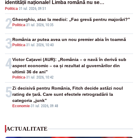
identității naționale! Limba română nu se
Politica
·
31 iul. 2026, 09:51
economisește! Limba română se sărbătorește!
2
Gheorghiu, atac la medici: „Fac grevă pentru majorări?”
Politica
-
31 iul. 2026, 10:35
3
România ar putea avea un nou premier abia în toamnă
Politica
-
31 iul. 2026, 10:40
4
Victor Cațavei (AUR): „România – o navă în derivă sub
aspect economic – ca și rezultat al guvernărilor din
ultimii 36 de ani”
Politica
-
31 iul. 2026, 10:42
5
Zi decisivă pentru România, Fitch decide astăzi noul
rating de țară. Care sunt efectele retrogradării la
categoria „junk”
Economie
-
31 iul. 2026, 09:48
ACTUALITATE