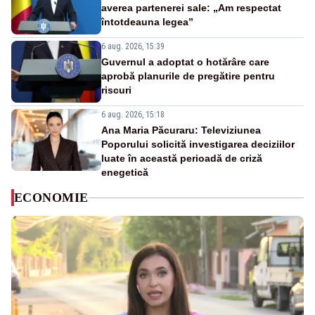
averea partenerei sale: „Am respectat
întotdeauna legea”
6 aug. 2026, 15:39
Guvernul a adoptat o hotărâre care
aprobă planurile de pregătire pentru
riscuri
6 aug. 2026, 15:18
Ana Maria Păcuraru: Televiziunea
Poporului solicită investigarea deciziilor
luate în această perioadă de criză
enegetică
ECONOMIE