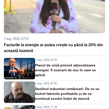
7 aug. 2026, 07:53
Facturile la energie ar putea crește cu până la 20% din
această toamnă
7 aug. 2026, 07:50
Planul de criză privind raționalizarea
energiei: 9 scenarii de risc în care se
aplică
7 aug. 2026, 07:45
Declinul industriei românești: De ce se
închid fabricile profitabile și de ce
continuă exodul forței de muncă
6 aug. 2026, 17:38