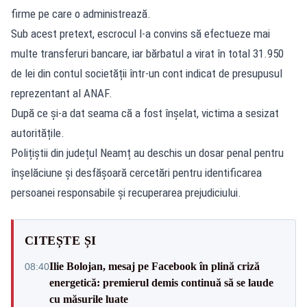
firme pe care o administrează.
Sub acest pretext, escrocul l-a convins să efectueze mai
multe transferuri bancare, iar bărbatul a virat în total 31.950
de lei din contul societății într-un cont indicat de presupusul
reprezentant al ANAF.
După ce și-a dat seama că a fost înșelat, victima a sesizat
autoritățile.
Polițiștii din județul Neamț au deschis un dosar penal pentru
înșelăciune și desfășoară cercetări pentru identificarea
persoanei responsabile și recuperarea prejudiciului.
CITEȘTE ȘI
Ilie Bolojan, mesaj pe Facebook în plină criză
08:40
energetică: premierul demis continuă să se laude
cu măsurile luate