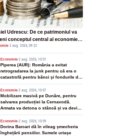
iel Udrescu: De ce patrimoniul va
eni conceptul central al economiei
omie
·
2 aug. 2026, 09:22
oare?
2
Economie
-
2 aug. 2026, 10:01
Piperea (AUR): România a evitat
retrogradarea la junk pentru că era o
catastrofă pentru bănci și fondurile de
pensii
3
Economie
-
2 aug. 2026, 10:07
Mobilizare masivă pe Dunăre, pentru
salvarea producției la Cernavodă.
Armata va detona o stâncă și va devia
apa fluviului - IMAGINI AERIENE
4
Economie
-
2 aug. 2026, 10:09
Dorina Barcari dă în vileag șmecheria
înghețării pensiilor. Sumele uriașe