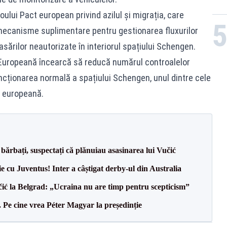
ului Pact european privind azilul și migrația, care
ecanisme suplimentare pentru gestionarea fluxurilor
sărilor neautorizate în interiorul spațiului Schengen.
Europeană încearcă să reducă numărul controalelor
ncționarea normală a spațiului Schengen, unul dintre cele
e europeană.
bărbați, suspectați că plănuiau asasinarea lui Vučić
ie cu Juventus! Inter a câștigat derby-ul din Australia
ić la Belgrad: „Ucraina nu are timp pentru scepticism”
Pe cine vrea Péter Magyar la președinție