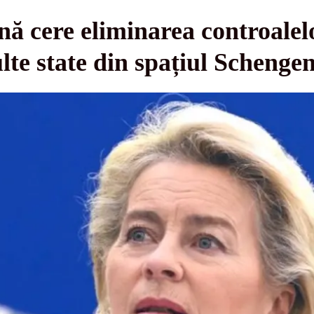
 cere eliminarea controalelor
lte state din spațiul Schenge