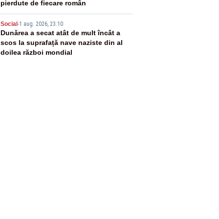
pierdute de fiecare român
5
Social
-
1 aug. 2026, 23:10
Dunărea a secat atât de mult încât a
scos la suprafață nave naziste din al
doilea război mondial