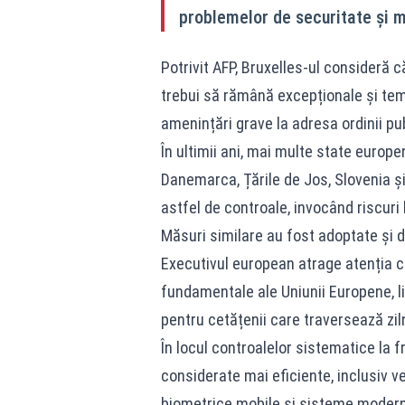
problemelor de securitate și m
Potrivit AFP, Bruxelles-ul consideră c
trebui să rămână excepționale și tempo
amenințări grave la adresa ordinii pub
În ultimii ani, mai multe state europen
Danemarca, Țările de Jos, Slovenia ș
astfel de controale, invocând riscuri 
Măsuri similare au fost adoptate și d
Executivul european atrage atenția că
fundamentale ale Uniunii Europene, li
pentru cetățenii care traversează zil
În locul controalelor sistematice la 
considerate mai eficiente, inclusiv ver
biometrice mobile și sisteme moderne