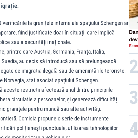
igrație.
ă verificările la granițele interne ale spațiului Schengen ar
rare, fiind justificate doar în situații care implică
Dan
dev
lice sau a securității naționale.
Econ
viit
e, printre care Austria, Germania, Franța, Italia,
i Suedia, au decis să introducă sau să prelungească
legate de imigrația ilegală sau de amenințările teroriste.
e Norvegia, stat asociat spațiului Schengen.
 aceste restricții afectează unul dintre principiile
bera circulație a persoanelor, și generează dificultăți
nic granițele pentru muncă sau alte activități.
frontieră, Comisia propune o serie de instrumente
ificări polițienești punctuale, utilizarea tehnologiilor
 de monitorizare a vehiculelor.