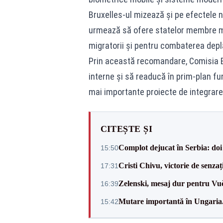
Bruxelles-ul mizează și pe efectele no
urmează să ofere statelor membre m
migratorii și pentru combaterea depla
Prin această recomandare, Comisia 
interne și să readucă în prim-plan fu
mai importante proiecte de integrar
CITEȘTE ȘI
Complot dejucat în Serbia: doi 
15:50
Cristi Chivu, victorie de senzaț
17:31
Zelenski, mesaj dur pentru Vuč
16:39
Mutare importantă în Ungaria. 
15:42