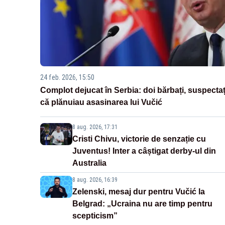
24 feb. 2026, 15:50
Complot dejucat în Serbia: doi bărbați, suspectaț
că plănuiau asasinarea lui Vučić
8 aug. 2026, 17:31
Cristi Chivu, victorie de senzație cu
Juventus! Inter a câștigat derby-ul din
Australia
8 aug. 2026, 16:39
Zelenski, mesaj dur pentru Vučić la
Belgrad: „Ucraina nu are timp pentru
scepticism”