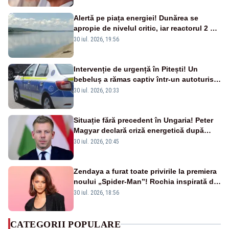
Alertă pe piața energiei! Dunărea se
apropie de nivelul critic, iar reactorul 2 de
la Cernavodă ar putea fi oprit
30 iul. 2026, 19:56
Intervenție de urgență în Pitești! Un
bebeluș a rămas captiv într-un autoturism
din cauza unei defecțiuni
30 iul. 2026, 20:33
Situație fără precedent în Ungaria! Peter
Magyar declară criză energetică după
oprirea centralei de la Paks
30 iul. 2026, 20:45
Zendaya a furat toate privirile la premiera
noului „Spider-Man”! Rochia inspirată de
pânza de păianjen a făcut senzație
30 iul. 2026, 18:56
CATEGORII POPULARE