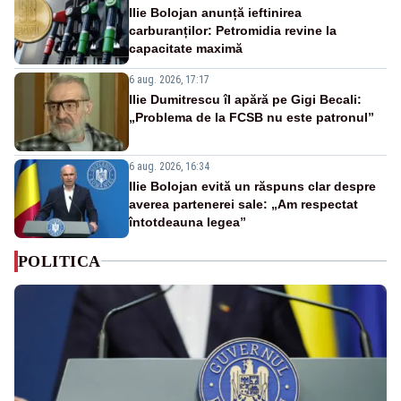
Ilie Bolojan anunță ieftinirea
carburanților: Petromidia revine la
capacitate maximă
6 aug. 2026, 17:17
Ilie Dumitrescu îl apără pe Gigi Becali:
„Problema de la FCSB nu este patronul”
6 aug. 2026, 16:34
Ilie Bolojan evită un răspuns clar despre
averea partenerei sale: „Am respectat
întotdeauna legea”
POLITICA