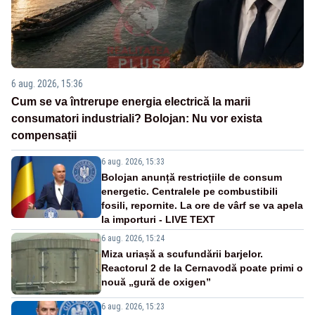
6 aug. 2026, 15:36
Cum se va întrerupe energia electrică la marii
consumatori industriali? Bolojan: Nu vor exista
compensații
6 aug. 2026, 15:33
Bolojan anunță restricțiile de consum
energetic. Centralele pe combustibili
fosili, repornite. La ore de vârf se va apela
la importuri - LIVE TEXT
6 aug. 2026, 15:24
Miza uriașă a scufundării barjelor.
Reactorul 2 de la Cernavodă poate primi o
nouă „gură de oxigen”
6 aug. 2026, 15:23