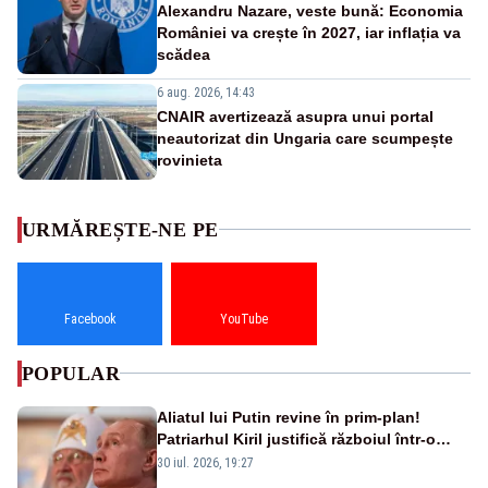
Alexandru Nazare, veste bună: Economia
României va crește în 2027, iar inflația va
scădea
6 aug. 2026, 14:43
CNAIR avertizează asupra unui portal
neautorizat din Ungaria care scumpește
rovinieta
URMĂREȘTE-NE PE
Facebook
YouTube
POPULAR
Aliatul lui Putin revine în prim-plan!
Patriarhul Kiril justifică războiul într-o
nouă carte
30 iul. 2026, 19:27