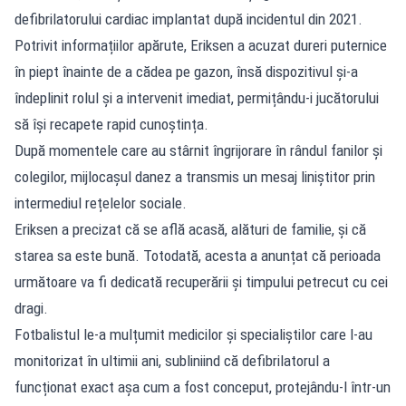
defibrilatorului cardiac implantat după incidentul din 2021.
Potrivit informațiilor apărute, Eriksen a acuzat dureri puternice
în piept înainte de a cădea pe gazon, însă dispozitivul și-a
îndeplinit rolul și a intervenit imediat, permițându-i jucătorului
să își recapete rapid cunoștința.
După momentele care au stârnit îngrijorare în rândul fanilor și
colegilor, mijlocașul danez a transmis un mesaj liniștitor prin
intermediul rețelelor sociale.
Eriksen a precizat că se află acasă, alături de familie, și că
starea sa este bună. Totodată, acesta a anunțat că perioada
următoare va fi dedicată recuperării și timpului petrecut cu cei
dragi.
Fotbalistul le-a mulțumit medicilor și specialiștilor care l-au
monitorizat în ultimii ani, subliniind că defibrilatorul a
funcționat exact așa cum a fost conceput, protejându-l într-un