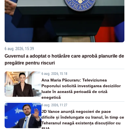
6 aug. 2026, 15:39
Guvernul a adoptat o hotărâre care aprobă planurile de
pregătire pentru riscuri
6 aug. 2026, 15:18
Ana Maria Păcuraru: Televiziunea
Poporului solicită investigarea deciziilor
luate în această perioadă de criză
enegetică
6 aug. 2026, 11:27
JD Vance anunță negocieri de pace
dificile și îndelungate cu Iranul, în timp ce
Teheranul neagă existența discuțiilor cu
SUA