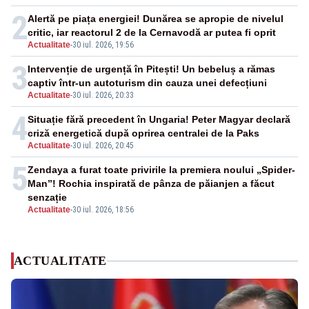
2
Alertă pe piața energiei! Dunărea se apropie de nivelul
critic, iar reactorul 2 de la Cernavodă ar putea fi oprit
Actualitate
-
30 iul. 2026, 19:56
3
Intervenție de urgență în Pitești! Un bebeluș a rămas
captiv într-un autoturism din cauza unei defecțiuni
Actualitate
-
30 iul. 2026, 20:33
4
Situație fără precedent în Ungaria! Peter Magyar declară
criză energetică după oprirea centralei de la Paks
Actualitate
-
30 iul. 2026, 20:45
5
Zendaya a furat toate privirile la premiera noului „Spider-
Man”! Rochia inspirată de pânza de păianjen a făcut
senzație
Actualitate
-
30 iul. 2026, 18:56
ACTUALITATE