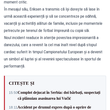
moment critic.
În mesajul său, Eriksen a transmis că își dorește să lase în
urmă această experiență și să se concentreze pe odihnă,
vacanță și activități alături de familie, inclusiv pe momentele
petrecute pe terenul de fotbal împreună cu copiii săi.
Noul incident readuce în atenție povestea impresionantă a
danezului, care a revenit la cel mai înalt nivel după stopul
cardiac suferit în timpul Campionatului European și a devenit
un simbol al luptei și al revenirii spectaculoase în sportul de
performanță.
CITEȘTE ȘI
Complot dejucat în Serbia: doi bărbați, suspectați
15:50
că plănuiau asasinarea lui Vučić
Accident pe drumul expres după o oprire de
18:11