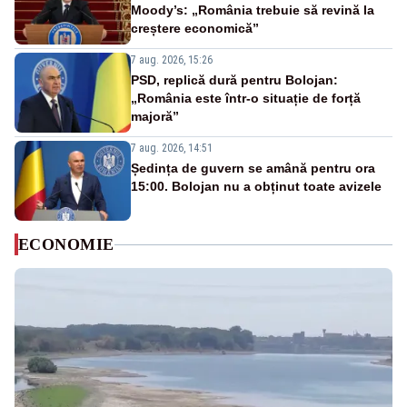
Moody’s: „România trebuie să revină la
creștere economică”
7 aug. 2026, 15:26
PSD, replică dură pentru Bolojan:
„România este într-o situație de forță
majoră”
7 aug. 2026, 14:51
Ședința de guvern se amână pentru ora
15:00. Bolojan nu a obținut toate avizele
ECONOMIE