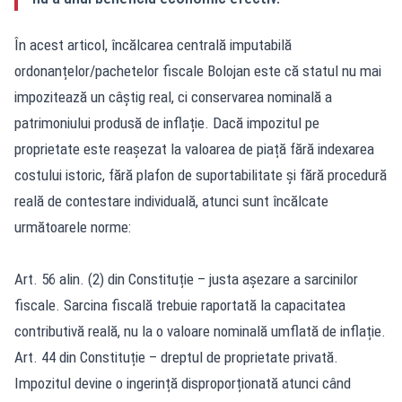
În acest articol, încălcarea centrală imputabilă
ordonanțelor/pachetelor fiscale Bolojan este că statul nu mai
impozitează un câștig real, ci conservarea nominală a
patrimoniului produsă de inflație. Dacă impozitul pe
proprietate este reașezat la valoarea de piață fără indexarea
costului istoric, fără plafon de suportabilitate și fără procedură
reală de contestare individuală, atunci sunt încălcate
următoarele norme:
Art. 56 alin. (2) din Constituție – justa așezare a sarcinilor
fiscale. Sarcina fiscală trebuie raportată la capacitatea
contributivă reală, nu la o valoare nominală umflată de inflație.
Art. 44 din Constituție – dreptul de proprietate privată.
Impozitul devine o ingerință disproporționată atunci când