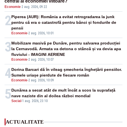
central al economiei viitoare?
Economie
·
2 aug. 2026, 09:22
2
Piperea (AUR): România a evitat retrogradarea la junk
pentru că era o catastrofă pentru bănci și fondurile de
pensii
Economie
-
2 aug. 2026, 10:01
3
Mobilizare masivă pe Dunăre, pentru salvarea producției
la Cernavodă. Armata va detona o stâncă și va devia apa
fluviului - IMAGINI AERIENE
Economie
-
2 aug. 2026, 10:07
4
Dorina Barcari dă în vileag șmecheria înghețării pensiilor.
Sumele uriașe pierdute de fiecare român
Economie
-
2 aug. 2026, 10:09
5
Dunărea a secat atât de mult încât a scos la suprafață
nave naziste din al doilea război mondial
Social
-
1 aug. 2026, 23:10
ACTUALITATE