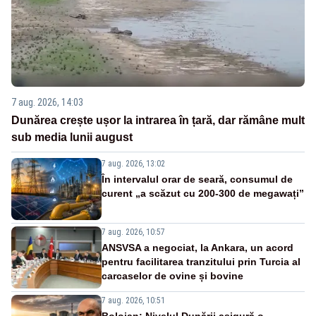
7 aug. 2026, 14:03
Dunărea crește ușor la intrarea în țară, dar rămâne mult
sub media lunii august
7 aug. 2026, 13:02
În intervalul orar de seară, consumul de
curent „a scăzut cu 200-300 de megawați”
7 aug. 2026, 10:57
ANSVSA a negociat, la Ankara, un acord
pentru facilitarea tranzitului prin Turcia al
carcaselor de ovine și bovine
7 aug. 2026, 10:51
Bolojan: Nivelul Dunării asigură o