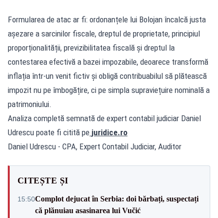
Formularea de atac ar fi: ordonanțele lui Bolojan încalcă justa
așezare a sarcinilor fiscale, dreptul de proprietate, principiul
proporționalității, previzibilitatea fiscală și dreptul la
contestarea efectivă a bazei impozabile, deoarece transformă
inflația într-un venit fictiv și obligă contribuabilul să plătească
impozit nu pe îmbogățire, ci pe simpla supraviețuire nominală a
patrimoniului.
Analiza completă semnată de expert contabil judiciar Daniel
Udrescu poate fi citită pe
juridice.ro
Daniel Udrescu - CPA, Expert Contabil Judiciar, Auditor
CITEȘTE ȘI
Complot dejucat în Serbia: doi bărbați, suspectați
15:50
că plănuiau asasinarea lui Vučić