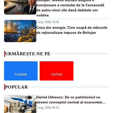
funcționare a centralei de la Cernavodă
de patru-cinci zile dacă debitele vor
scădea
7 aug. 2026, 10:43
Criza din energie. Cine scapă de măsurile
de raționalizare impuse de Bolojan
URMĂREȘTE-NE PE
Facebook
YouTube
POPULAR
Daniel Udrescu: De ce patrimoniul va
deveni conceptul central al economiei
viitoare?
2 aug. 2026, 09:22