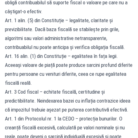
obligă contribuabilul să suporte fiscal o valoare pe care nu a
câștigat-o efectiv.
Art. 1 alin. (5) din Constituție – legalitate, claritate și
previzibilitate. Dacă baza fiscală se stabilește prin grile,
algoritmi sau valori administrative netransparente,
contribuabilul nu poate anticipa și verifica obligația fiscală.
Art. 16 alin. (1) din Constituție – egalitatea în fața legii.
Aceeași valoare de piață poate produce sarcini profund diferite
pentru persoane cu venituri diferite, ceea ce rupe egalitatea
fiscală reală.
Art. 3 Cod fiscal – echitate fiscală, certitudine și
predictibilitate. Neindexarea bazei cu inflația contrazice ideea
că impozitul trebuie așezat pe puterea contributivă efectivă.
Art. 1 din Protocolul nr. 1 la CEDO – protecția bunurilor. O
creanță fiscală excesivă, calculată pe valori nominale și nu
reale, poate deveni o sarcină individuală excesivă și poate