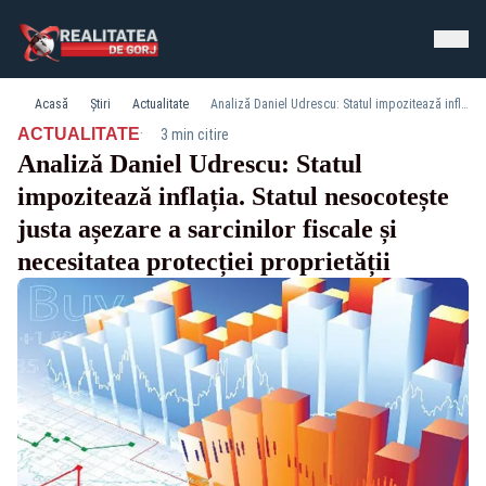
Acasă
Știri
Actualitate
Analiză Daniel Udrescu: Statul impozitează inflația. Statul nesocotește justa așezare a sarcinilor fiscale și necesitatea protecției proprietății
·
ACTUALITATE
3 min citire
Analiză Daniel Udrescu: Statul
impozitează inflația. Statul nesocotește
justa așezare a sarcinilor fiscale și
necesitatea protecției proprietății