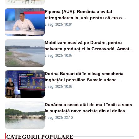
Piperea (AUR): România a evitat
retrogradarea la junk pentru că era o
catastrofă pentru bănci și fondurile de
2 aug. 2026, 10:01
pensii
Mobilizare masivă pe Dunăre, pentru
salvarea producției la Cernavodă. Armata
va detona o stâncă și va devia apa
2 aug. 2026, 10:07
fluviului - IMAGINI AERIENE
Dorina Barcari dă în vileag șmecheria
înghețării pensiilor. Sumele uriașe
pierdute de fiecare român
2 aug. 2026, 10:09
Dunărea a secat atât de mult încât a scos
la suprafață nave naziste din al doilea
război mondial
1 aug. 2026, 23:10
CATEGORII POPULARE