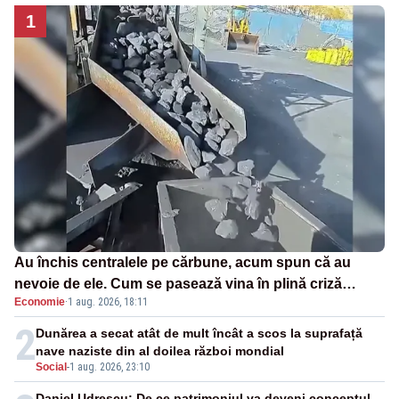
1
Au închis centralele pe cărbune, acum spun că au
nevoie de ele. Cum se pasează vina în plină criză
Economie
·
1 aug. 2026, 18:11
energetică
2
Dunărea a secat atât de mult încât a scos la suprafață
nave naziste din al doilea război mondial
Social
-
1 aug. 2026, 23:10
Daniel Udrescu: De ce patrimoniul va deveni conceptul