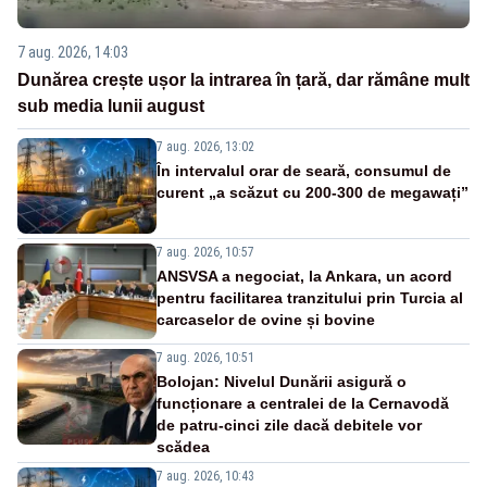
7 aug. 2026, 14:03
Dunărea crește ușor la intrarea în țară, dar rămâne mult
sub media lunii august
7 aug. 2026, 13:02
În intervalul orar de seară, consumul de
curent „a scăzut cu 200-300 de megawați”
7 aug. 2026, 10:57
ANSVSA a negociat, la Ankara, un acord
pentru facilitarea tranzitului prin Turcia al
carcaselor de ovine și bovine
7 aug. 2026, 10:51
Bolojan: Nivelul Dunării asigură o
funcționare a centralei de la Cernavodă
de patru-cinci zile dacă debitele vor
scădea
7 aug. 2026, 10:43