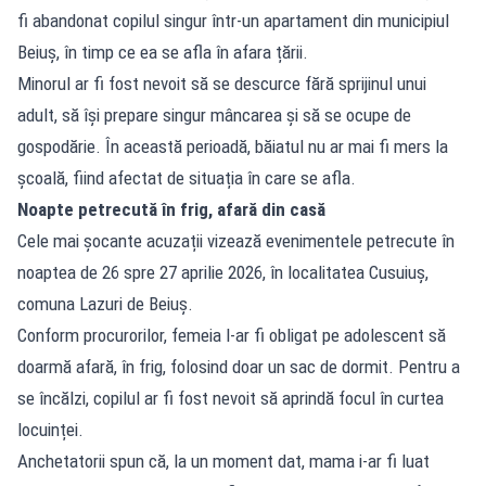
fi abandonat copilul singur într-un apartament din municipiul
Beiuș, în timp ce ea se afla în afara țării.
Minorul ar fi fost nevoit să se descurce fără sprijinul unui
adult, să își prepare singur mâncarea și să se ocupe de
gospodărie. În această perioadă, băiatul nu ar mai fi mers la
școală, fiind afectat de situația în care se afla.
Noapte petrecută în frig, afară din casă
Cele mai șocante acuzații vizează evenimentele petrecute în
noaptea de 26 spre 27 aprilie 2026, în localitatea Cusuiuș,
comuna Lazuri de Beiuș.
Conform procurorilor, femeia l-ar fi obligat pe adolescent să
doarmă afară, în frig, folosind doar un sac de dormit. Pentru a
se încălzi, copilul ar fi fost nevoit să aprindă focul în curtea
locuinței.
Anchetatorii spun că, la un moment dat, mama i-ar fi luat