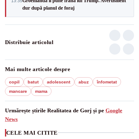
Groenlanda îi pune frână lui Trump. Avertisment
13:35
dur după planul de foraj
Distribuie articolul
Mai multe articole despre
copil
batut
adolescent
abuz
înfometat
mancare
mama
Urmărește știrile Realitatea de Gorj și pe
Google
News
CELE MAI CITITE