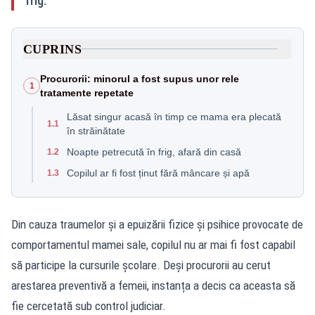
frig.
CUPRINS
Procurorii: minorul a fost supus unor rele
1
tratamente repetate
Lăsat singur acasă în timp ce mama era plecată
1.1
în străinătate
Noapte petrecută în frig, afară din casă
1.2
Copilul ar fi fost ținut fără mâncare și apă
1.3
Din cauza traumelor și a epuizării fizice și psihice provocate de
comportamentul mamei sale, copilul nu ar mai fi fost capabil
să participe la cursurile școlare. Deși procurorii au cerut
arestarea preventivă a femeii, instanța a decis ca aceasta să
fie cercetată sub control judiciar.