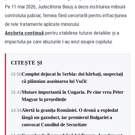
Pe 11 mai 2026, Judecătoria Beiuș a decis instituirea măsurii
controlului judiciar, femeia fiind cercetată pentru infracțiunea
de rele tratamente aplicate minorului.
Ancheta continuă
pentru stabilirea tuturor detaliilor și a
impactului pe care abuzurile l-au avut asupra copilului.
CITEȘTE ȘI
Complot dejucat în Serbia: doi bărbați, suspectați
15:50
că plănuiau asasinarea lui Vučić
Mutare importantă în Ungaria. Pe cine vrea Péter
15:42
Magyar la președinție
Alertă la granița României. O dronă a explodat
14:34
lângă un gazoduct, iar premierul Bulgariei a
convocat Consiliul de Securitate