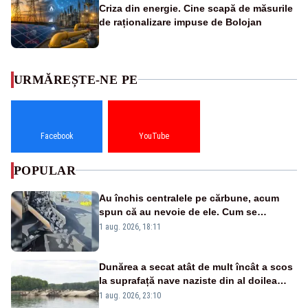
Criza din energie. Cine scapă de măsurile
de raționalizare impuse de Bolojan
URMĂREȘTE-NE PE
Facebook
YouTube
POPULAR
Au închis centralele pe cărbune, acum
spun că au nevoie de ele. Cum se
pasează vina în plină criză energetică
1 aug. 2026, 18:11
Dunărea a secat atât de mult încât a scos
la suprafață nave naziste din al doilea
război mondial
1 aug. 2026, 23:10