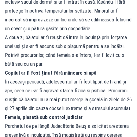
inclusiv sacul de dormit și ar fi intrat în casă, lăsându-l fără
protecție împotriva temperaturilor scăzute. Minorul ar fi
încercat să improvizeze un loc unde să se odihnească folosind
un covor și o pătură găsite prin gospodărie.
A doua zi, băiatul ar fi reușit să intre în locuință prin forțarea
unei uși și s-ar fi ascuns sub o plapumă pentru a se încălzi.
Potrivit procurorilor, când femeia s-a întors, l-ar fi lovit cu o
bâtă sau cu un par.
Copilul ar fi fost ținut fără mâncare și apă
În aceeași perioadă, adolescentul ar fi fost lipsit de hrană și
apă, ceea ce i-ar fi agravat starea fizică și psihică. Procurorii
susțin că băiatul nu a mai putut merge la școală în zilele de 26
și 27 aprilie din cauza oboselii extreme și a stresului acumulat.
Femeia, plasată sub control judiciar
Parchetul de pe lângă Judecătoria Beiuș a solicitat arestarea
preventivă a inculpatei, însă magistrații au respins cererea.