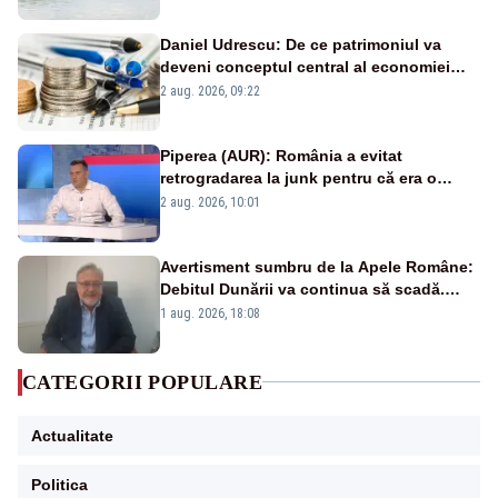
Daniel Udrescu: De ce patrimoniul va
deveni conceptul central al economiei
viitoare?
2 aug. 2026, 09:22
Piperea (AUR): România a evitat
retrogradarea la junk pentru că era o
catastrofă pentru bănci și fondurile de
2 aug. 2026, 10:01
pensii
Avertisment sumbru de la Apele Române:
Debitul Dunării va continua să scadă.
Cernavodă s-ar putea închide în 4 zile
1 aug. 2026, 18:08
CATEGORII POPULARE
Actualitate
Politica