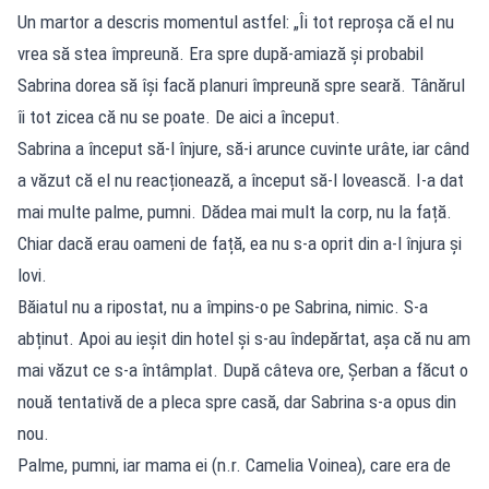
Un martor a descris momentul astfel: „Îi tot reproșa că el nu
vrea să stea împreună. Era spre după-amiază și probabil
Sabrina dorea să își facă planuri împreună spre seară. Tânărul
îi tot zicea că nu se poate. De aici a început.
Sabrina a început să-l înjure, să-i arunce cuvinte urâte, iar când
a văzut că el nu reacționează, a început să-l lovească. I-a dat
mai multe palme, pumni. Dădea mai mult la corp, nu la față.
Chiar dacă erau oameni de față, ea nu s-a oprit din a-l înjura și
lovi.
Băiatul nu a ripostat, nu a împins-o pe Sabrina, nimic. S-a
abținut. Apoi au ieșit din hotel și s-au îndepărtat, așa că nu am
mai văzut ce s-a întâmplat. După câteva ore, Șerban a făcut o
nouă tentativă de a pleca spre casă, dar Sabrina s-a opus din
nou.
Palme, pumni, iar mama ei (n.r. Camelia Voinea), care era de