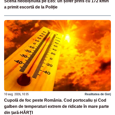
Scenă neobișnuită pe E85: un șofer prins cu 172 km/h
a primit escortă de la Poliție
10 aug. 2026, 10:35
Realitatea de Gorj
Cupolă de foc peste România. Cod portocaliu și Cod
galben de temperaturi extrem de ridicate în mare parte
din țară-HĂRȚI