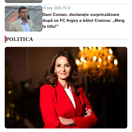
10 aug. 2026, 15:22
Dani Coman, declarație surprinzătoare
după ce FC Argeș a bătut Craiova: „Merg
la titlu!”
POLITICA