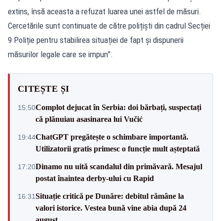
extins, însă aceasta a refuzat luarea unei astfel de măsuri.
Cercetările sunt continuate de către polițiști din cadrul Secției
9 Poliție pentru stabilirea situației de fapt și dispunerii
măsurilor legale care se impun”.
CITEȘTE ȘI
Complot dejucat în Serbia: doi bărbați, suspectați
15:50
că plănuiau asasinarea lui Vučić
ChatGPT pregătește o schimbare importantă.
19:44
Utilizatorii gratis primesc o funcție mult așteptată
Dinamo nu uită scandalul din primăvară. Mesajul
17:20
postat înaintea derby-ului cu Rapid
Situație critică pe Dunăre: debitul rămâne la
16:31
valori istorice. Vestea bună vine abia după 24
august