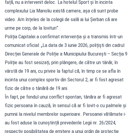
față, nu a intervenit deloc. La hotelul Sport și în incinta
complexului Lia Manoliu există camere, așa că sunt probe
video. Am înțeles de la colegii de sală ai lui Șerban că are
urme pe corp, de la lovituri”.
Poliția Capitalei a confirmat intervenția și a transmis într-un
comunicat oficial: „La data de 3 iunie 2026, polițiști din cadrul
Direcției Generale de Poliție a Municipiului București – Secția 9
Poliție au fost sesizați, prin plângere, de către un tânăr, în
vârstă de 19 ani, cu privire la faptul că, în timp ce se afla în
incinta unui complex sportiv din Sectorul 2, ar fi fost agresat
fizic de către o tânără de 19 ani.
În fapt, pe fondul unui conflict spontan, tânăra ar fi agresat
fizic persoana în cauză, în sensul că ar fi lovit-o cu palmele și
pumnii la nivelul membrelor superioare. Persoanei vătămate i-
au fost aduse la cunoștință prevederile Legii nr. 26/2024,
respectiv posibilitatea de emitere a unui ordin de protecție