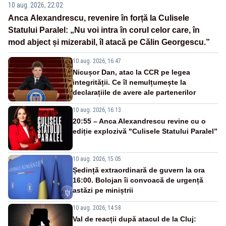
10 aug. 2026, 22:02
Anca Alexandrescu, revenire în forță la Culisele
Statului Paralel: „Nu voi intra în corul celor care, în
mod abject și mizerabil, îl atacă pe Călin Georgescu.”
10 aug. 2026, 16:47
Nicușor Dan, atac la CCR pe legea
integrității. Ce îl nemulțumește la
declarațiile de avere ale partenerilor
10 aug. 2026, 16:13
20:55 – Anca Alexandrescu revine cu o
ediție explozivă "Culisele Statului Paralel”
10 aug. 2026, 15:05
Ședință extraordinară de guvern la ora
16:00. Bolojan îi convoacă de urgență
astăzi pe miniștrii
10 aug. 2026, 14:58
Val de reacții după atacul de la Cluj: