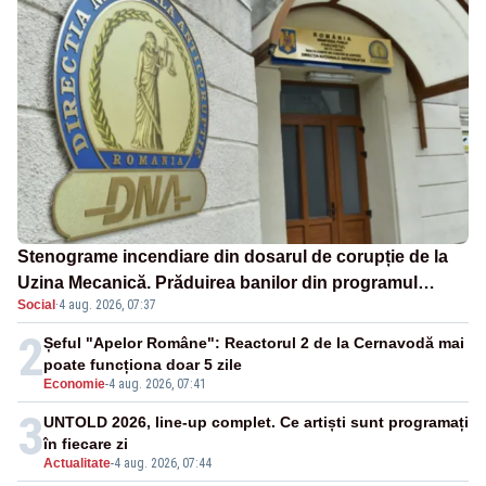
Stenograme incendiare din dosarul de corupție de la
Uzina Mecanică. Prăduirea banilor din programul
Social
·
4 aug. 2026, 07:37
SAFE, interceptată de DNA
2
Șeful "Apelor Române": Reactorul 2 de la Cernavodă mai
poate funcționa doar 5 zile
Economie
-
4 aug. 2026, 07:41
3
UNTOLD 2026, line-up complet. Ce artiști sunt programați
în fiecare zi
Actualitate
-
4 aug. 2026, 07:44