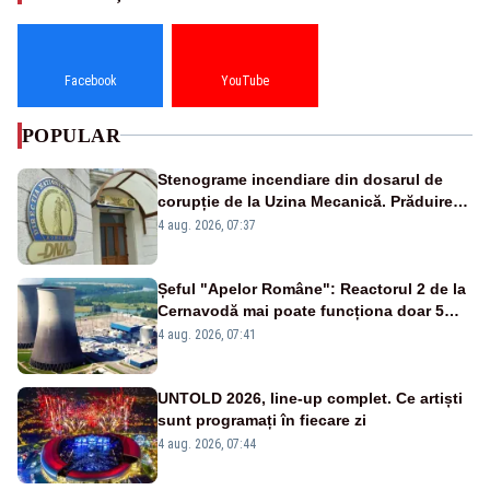
Facebook
YouTube
POPULAR
Stenograme incendiare din dosarul de
corupție de la Uzina Mecanică. Prăduirea
banilor din programul SAFE, interceptată
4 aug. 2026, 07:37
de DNA
Șeful "Apelor Române": Reactorul 2 de la
Cernavodă mai poate funcționa doar 5
zile
4 aug. 2026, 07:41
UNTOLD 2026, line-up complet. Ce artiști
sunt programați în fiecare zi
4 aug. 2026, 07:44