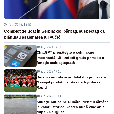
24 feb. 2026, 15:50
Complot dejucat în Serbia: doi bărbați, suspectați că
plănuiau asasinarea lui Vučić
10 aug. 2026, 19:44
ChatGPT pregătește o schimbare
importantă. Utilizatorii gratis primesc o
funcție mult așteptată
10 aug. 2026, 17:20
Dinamo nu uită scandalul din primăvară.
Mesajul postat înaintea derby-ului cu
Rapid
10 aug. 2026, 16:31
Situație critică pe Dunăre: debitul rămâne
la valori istorice. Vestea bună vine abia
după 24 august