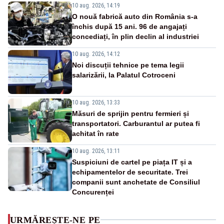
10 aug. 2026, 14:19
O nouă fabrică auto din România s-a
închis după 15 ani. 96 de angajați
concediați, în plin declin al industriei
10 aug. 2026, 14:12
Noi discuții tehnice pe tema legii
salarizării, la Palatul Cotroceni
10 aug. 2026, 13:33
Măsuri de sprijin pentru fermieri și
transportatori. Carburantul ar putea fi
achitat în rate
10 aug. 2026, 13:11
Suspiciuni de cartel pe piața IT și a
echipamentelor de securitate. Trei
companii sunt anchetate de Consiliul
Concurenței
URMĂREȘTE-NE PE