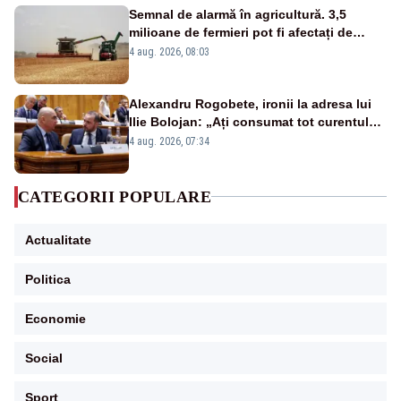
Semnal de alarmă în agricultură. 3,5
milioane de fermieri pot fi afectați de
strategia pentru conservarea
4 aug. 2026, 08:03
biodiversității
Alexandru Rogobete, ironii la adresa lui
Ilie Bolojan: „Ați consumat tot curentul
urmărind șobolani imaginari”
4 aug. 2026, 07:34
CATEGORII POPULARE
Actualitate
Politica
Economie
Social
Sport