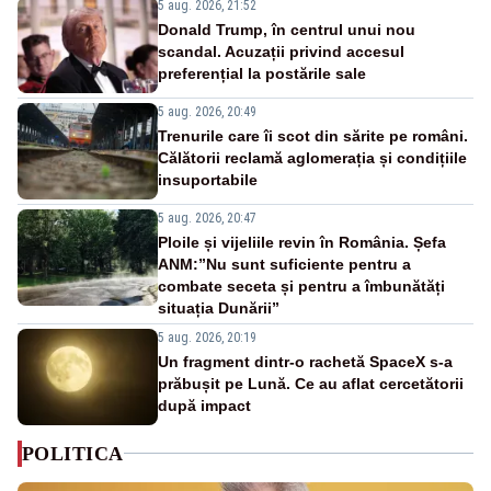
5 aug. 2026, 21:52
Donald Trump, în centrul unui nou
scandal. Acuzații privind accesul
preferențial la postările sale
5 aug. 2026, 20:49
Trenurile care îi scot din sărite pe români.
Călătorii reclamă aglomerația și condițiile
insuportabile
5 aug. 2026, 20:47
Ploile și vijeliile revin în România. Șefa
ANM:”Nu sunt suficiente pentru a
combate seceta și pentru a îmbunătăți
situația Dunării”
5 aug. 2026, 20:19
Un fragment dintr-o rachetă SpaceX s-a
prăbușit pe Lună. Ce au aflat cercetătorii
după impact
POLITICA