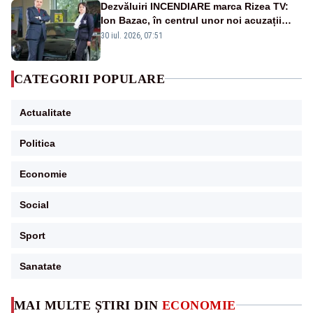
Dezvăluiri INCENDIARE marca Rizea TV:
Ion Bazac, în centrul unor noi acuzații
publice
30 iul. 2026, 07:51
CATEGORII POPULARE
Actualitate
Politica
Economie
Social
Sport
Sanatate
MAI MULTE ȘTIRI DIN
ECONOMIE