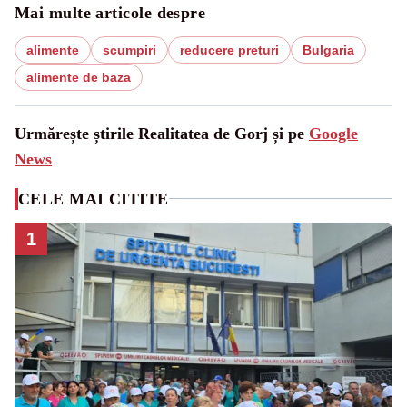
Mai multe articole despre
alimente
scumpiri
reducere preturi
Bulgaria
alimente de baza
Urmărește știrile Realitatea de Gorj și pe
Google
News
CELE MAI CITITE
1