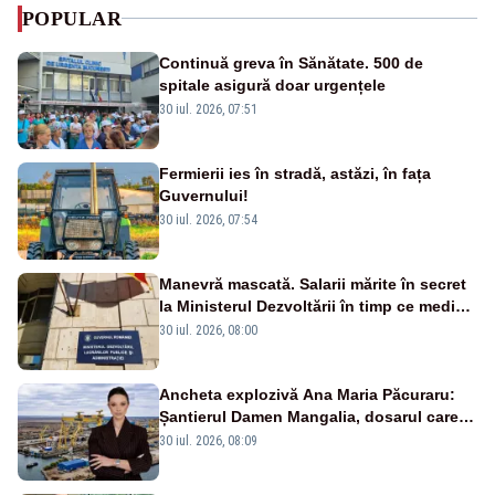
POPULAR
Continuă greva în Sănătate. 500 de
spitale asigură doar urgențele
30 iul. 2026, 07:51
Fermierii ies în stradă, astăzi, în fața
Guvernului!
30 iul. 2026, 07:54
Manevră mascată. Salarii mărite în secret
la Ministerul Dezvoltării în timp ce medicii
ies în stradă
30 iul. 2026, 08:00
Ancheta explozivă Ana Maria Păcuraru:
Șantierul Damen Mangalia, dosarul care
scufundă apărarea României
30 iul. 2026, 08:09