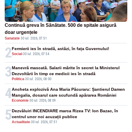
Continuă greva în Sănătate. 500 de spitale asigură
doar urgențele
Sanatate
·
30 iul. 2026, 07:51
2
Fermierii ies în stradă, astăzi, în fața Guvernului!
Social
-
30 iul. 2026, 07:54
3
Manevră mascată. Salarii mărite în secret la Ministerul
Dezvoltării în timp ce medicii ies în stradă
Politica
-
30 iul. 2026, 08:00
4
Ancheta explozivă Ana Maria Păcuraru: Șantierul Damen
Mangalia, dosarul care scufundă apărarea României
Economie
-
30 iul. 2026, 08:09
5
Dezvăluiri INCENDIARE marca Rizea TV: Ion Bazac, în
centrul unor noi acuzații publice
Actualitate
-
30 iul. 2026, 07:51