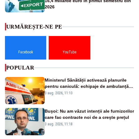
16,4 miliarde euro în primul semestru din
2026
URMĂREȘTE-NE PE
Facebook
YouTube
POPULAR
Ministerul Sănătății activează planurile
pentru caniculă: echipaje de ambulanță
suplimentate, stocuri de medicamente
3 aug. 2026, 11:13
verificate și puncte de apă în spațiile
publice
Bușoi: Nu am văzut intenții ale furnizorilor
care fac contracte noi de a crește prețul
3 aug. 2026, 11:18