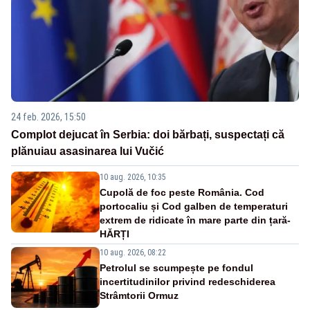
24 feb. 2026, 15:50
Complot dejucat în Serbia: doi bărbați, suspectați că
plănuiau asasinarea lui Vučić
10 aug. 2026, 10:35
Cupolă de foc peste România. Cod
portocaliu și Cod galben de temperaturi
extrem de ridicate în mare parte din țară-
HĂRȚI
10 aug. 2026, 08:22
Petrolul se scumpește pe fondul
incertitudinilor privind redeschiderea
Strâmtorii Ormuz