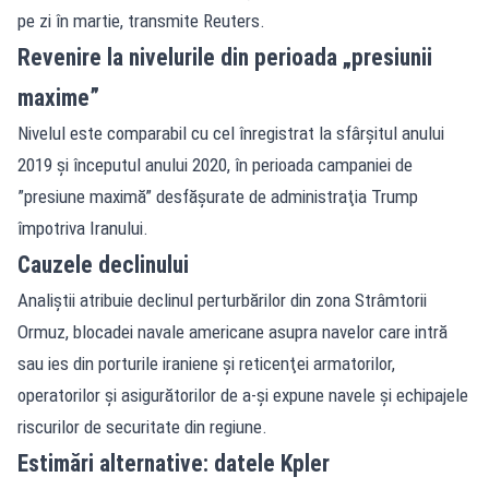
pe zi în martie, transmite Reuters.
Revenire la nivelurile din perioada „presiunii
maxime”
Nivelul este comparabil cu cel înregistrat la sfârşitul anului
2019 şi începutul anului 2020, în perioada campaniei de
”presiune maximă” desfăşurate de administraţia Trump
împotriva Iranului.
Cauzele declinului
Analiştii atribuie declinul perturbărilor din zona Strâmtorii
Ormuz, blocadei navale americane asupra navelor care intră
sau ies din porturile iraniene şi reticenţei armatorilor,
operatorilor şi asigurătorilor de a-şi expune navele şi echipajele
riscurilor de securitate din regiune.
Estimări alternative: datele Kpler