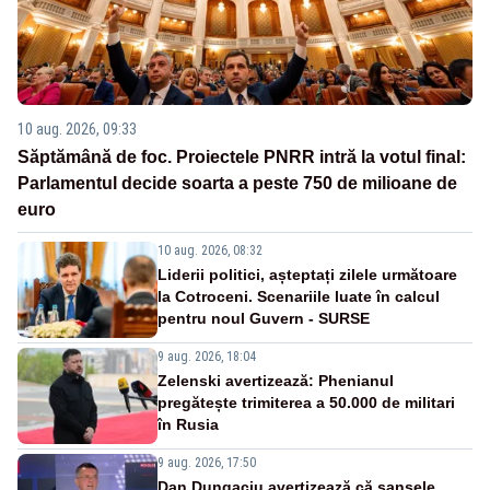
10 aug. 2026, 09:33
Săptămână de foc. Proiectele PNRR intră la votul final:
Parlamentul decide soarta a peste 750 de milioane de
euro
10 aug. 2026, 08:32
Liderii politici, așteptați zilele următoare
la Cotroceni. Scenariile luate în calcul
pentru noul Guvern - SURSE
9 aug. 2026, 18:04
Zelenski avertizează: Phenianul
pregătește trimiterea a 50.000 de militari
în Rusia
9 aug. 2026, 17:50
Dan Dungaciu avertizează că șansele