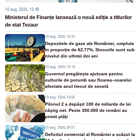
10 aug. 2026, 10:48
Ministerul de Finanțe lansează o nouă ediție a titlurilor
de stat Tezaur
10 aug. 2026, 10:32
Depozitele de gaze ale României, umplute
în proporţie de 62,77%. Stocurile sunt sub
nivelul din ultimii doi ani
10 aug. 2026, 10:18
Guvernul pregătește ajutoare pentru
culturile de porumb sau floarea–soarelui
afectate anul trecut de secetă
10 aug. 2026, 10:02
Pilonul 2 a depășit 100 de miliarde de lei
câștig net. Peste 350.000 de români au
primit plăți
10 aug. 2026, 09:51
Deficitul comercial al României a scăzut la