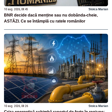
10 aug. 2026, 08:45
Stoica Marian
BNR decide dacă menține sau nu dobânda-cheie,
ASTĂZI. Ce se întâmplă cu ratele românilor
10 aug. 2026, 08:26
Stoica Marian
Criza energetică schimbă raportul de forțe în regiune: