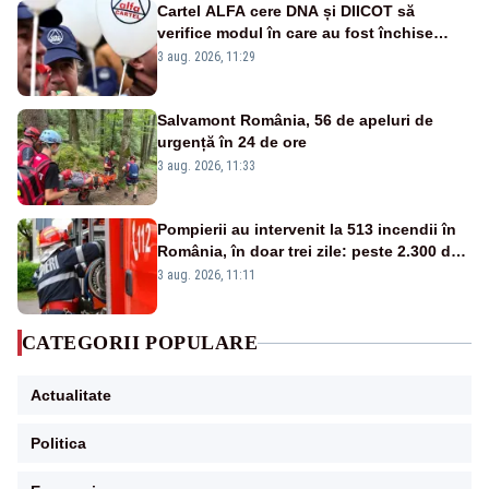
Cartel ALFA cere DNA și DIICOT să
verifice modul în care au fost închise
centralele pe cărbune
3 aug. 2026, 11:29
Salvamont România, 56 de apeluri de
urgență în 24 de ore
3 aug. 2026, 11:33
Pompierii au intervenit la 513 incendii în
România, în doar trei zile: peste 2.300 de
hectare de teren au fost afectate
3 aug. 2026, 11:11
CATEGORII POPULARE
Actualitate
Politica