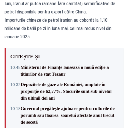
luni, Iranul ar putea rămâne fără cantităţi semnificative de
petrol disponibile pentru export către China.
Importurile chineze de petrol iranian au coborât la 1,10
milioane de barili pe zi în luna mai, cel mai redus nivel din
ianuarie 2025.
CITEȘTE ȘI
Ministerul de Finanțe lansează o nouă ediție a
10:48
titlurilor de stat Tezaur
Depozitele de gaze ale României, umplute în
10:32
proporţie de 62,77%. Stocurile sunt sub nivelul
din ultimii doi ani
Guvernul pregătește ajutoare pentru culturile de
10:18
porumb sau floarea–soarelui afectate anul trecut
de secetă