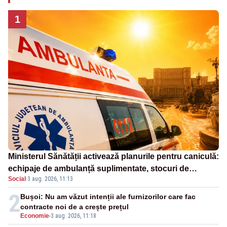
1
Ministerul Sănătății activează planurile pentru caniculă:
echipaje de ambulanță suplimentate, stocuri de
Social
·
3 aug. 2026, 11:13
medicamente verificate și puncte de apă în spațiile
publice
2
Bușoi: Nu am văzut intenții ale furnizorilor care fac
contracte noi de a crește prețul
Economie
-
3 aug. 2026, 11:18