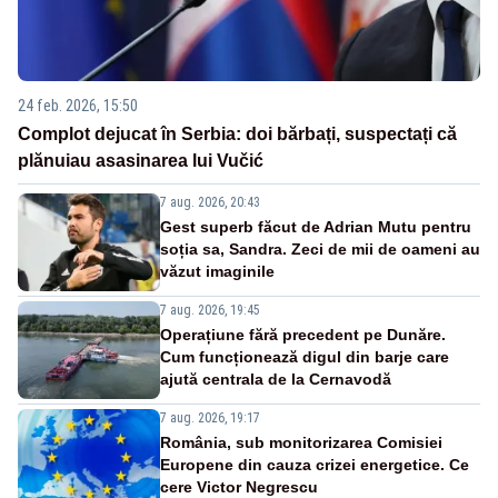
24 feb. 2026, 15:50
Complot dejucat în Serbia: doi bărbați, suspectați că
plănuiau asasinarea lui Vučić
7 aug. 2026, 20:43
Gest superb făcut de Adrian Mutu pentru
soția sa, Sandra. Zeci de mii de oameni au
văzut imaginile
7 aug. 2026, 19:45
Operațiune fără precedent pe Dunăre.
Cum funcționează digul din barje care
ajută centrala de la Cernavodă
7 aug. 2026, 19:17
România, sub monitorizarea Comisiei
Europene din cauza crizei energetice. Ce
cere Victor Negrescu