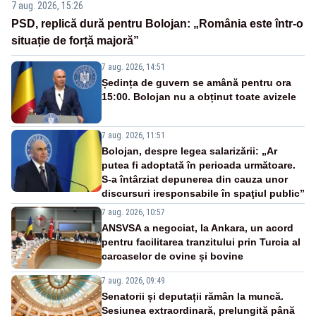
7 aug. 2026, 15:26
PSD, replică dură pentru Bolojan: „România este într-o
situație de forță majoră”
7 aug. 2026, 14:51
Ședința de guvern se amână pentru ora
15:00. Bolojan nu a obținut toate avizele
7 aug. 2026, 11:51
Bolojan, despre legea salarizării: „Ar
putea fi adoptată în perioada următoare.
S-a întârziat depunerea din cauza unor
discursuri iresponsabile în spaţiul public”
7 aug. 2026, 10:57
ANSVSA a negociat, la Ankara, un acord
pentru facilitarea tranzitului prin Turcia al
carcaselor de ovine și bovine
7 aug. 2026, 09:49
Senatorii și deputații rămân la muncă.
Sesiunea extraordinară, prelungită până