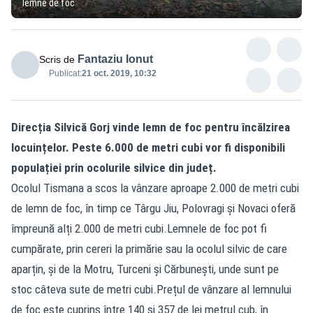
lemne de foc
Fantaziu Ionut
Scris de
Publicat:
21 oct. 2019, 10:32
Direcția Silvică Gorj vinde lemn de foc pentru încălzirea
locuințelor. Peste 6.000 de metri cubi vor fi disponibili
populației prin ocolurile silvice din județ.
Ocolul Tismana a scos la vânzare aproape 2.000 de metri cubi
de lemn de foc, în timp ce Târgu Jiu, Polovragi și Novaci oferă
împreună alți 2.000 de metri cubi.Lemnele de foc pot fi
cumpărate, prin cereri la primărie sau la ocolul silvic de care
aparțin, și de la Motru, Turceni și Cărbunești, unde sunt pe
stoc câteva sute de metri cubi.Prețul de vânzare al lemnului
de foc este cuprins între 140 și 357 de lei metrul cub, în