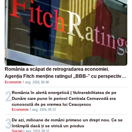
România a scăpat de retrogradarea economiei.
Agenția Fitch menține ratingul „BBB-” cu perspectivă
Economie
·
1 aug. 2026, 06:48
negativă
2
România în alertă energetică | Vulnerabilitatea de pe
Dunăre care pune în pericol Centrala Cernavodă era
cunoscută de pe vremea lui Ceaușescu
Economie
-
1 aug. 2026, 09:32
3
De azi, milioane de români primesc un drept nou. Ce se
întâmplă dacă ți se strică un produs
Social
-
1 aug. 2026, 09:37