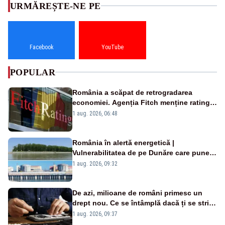
URMĂREȘTE-NE PE
Facebook
YouTube
POPULAR
România a scăpat de retrogradarea
economiei. Agenția Fitch menține ratingul
„BBB-” cu perspectivă negativă
1 aug. 2026, 06:48
România în alertă energetică |
Vulnerabilitatea de pe Dunăre care pune
în pericol Centrala Cernavodă era
1 aug. 2026, 09:32
cunoscută de pe vremea lui Ceaușescu
De azi, milioane de români primesc un
drept nou. Ce se întâmplă dacă ți se strică
un produs
1 aug. 2026, 09:37