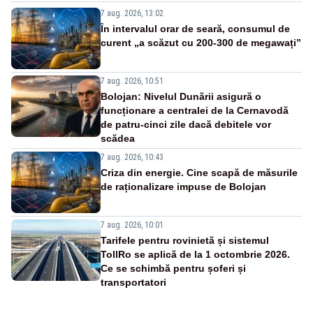
7 aug. 2026, 13:02
În intervalul orar de seară, consumul de
curent „a scăzut cu 200-300 de megawați”
7 aug. 2026, 10:51
Bolojan: Nivelul Dunării asigură o
funcționare a centralei de la Cernavodă
de patru-cinci zile dacă debitele vor
scădea
7 aug. 2026, 10:43
Criza din energie. Cine scapă de măsurile
de raționalizare impuse de Bolojan
7 aug. 2026, 10:01
Tarifele pentru rovinietă și sistemul
TollRo se aplică de la 1 octombrie 2026.
Ce se schimbă pentru șoferi și
transportatori