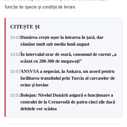
funcție de specie și condiția de livrare.
CITEȘTE ȘI
Dunărea crește ușor la intrarea în țară, dar
14:03
rămâne mult sub media lunii august
În intervalul orar de seară, consumul de curent „a
13:02
scăzut cu 200-300 de megawați”
ANSVSA a negociat, la Ankara, un acord pentru
10:57
facilitarea tranzitului prin Turcia al carcaselor de
ovine și bovine
Bolojan: Nivelul Dunării asigură o funcționare a
10:51
centralei de la Cernavodă de patru-cinci zile dacă
debitele vor scădea