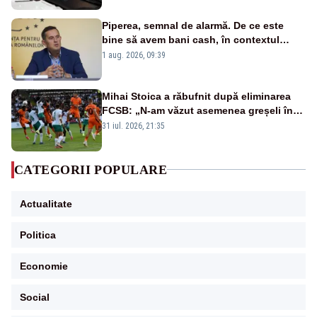
Piperea, semnal de alarmă. De ce este
bine să avem bani cash, în contextul
alertei energetice?
1 aug. 2026, 09:39
Mihai Stoica a răbufnit după eliminarea
FCSB: „N-am văzut asemenea greșeli în
190 de meciuri europene”
31 iul. 2026, 21:35
CATEGORII POPULARE
Actualitate
Politica
Economie
Social