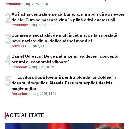
Economie
·
1 aug. 2026, 18:08
închide în 4 zile
2
Au închis centralele pe cărbune, acum spun că au nevoie
de ele. Cum se pasează vina în plină criză energetică
Economie
-
1 aug. 2026, 18:11
3
Dunărea a secat atât de mult încât a scos la suprafață
nave naziste din al doilea război mondial
Social
-
1 aug. 2026, 23:10
4
Daniel Udrescu: De ce patrimoniul va deveni conceptul
central al economiei viitoare?
Economie
-
2 aug. 2026, 09:22
5
Lovitură după lovitură pentru blonda lui Coldea în
dosarul drogurilor. Alessia Păcuraru explică decizia
magistraților
Actualitate
-
1 aug. 2026, 14:39
ACTUALITATE