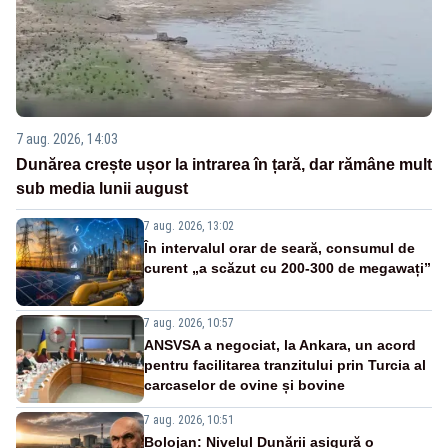
7 aug. 2026, 14:03
Dunărea crește ușor la intrarea în țară, dar rămâne mult
sub media lunii august
7 aug. 2026, 13:02
În intervalul orar de seară, consumul de
curent „a scăzut cu 200-300 de megawați”
7 aug. 2026, 10:57
ANSVSA a negociat, la Ankara, un acord
pentru facilitarea tranzitului prin Turcia al
carcaselor de ovine și bovine
7 aug. 2026, 10:51
Bolojan: Nivelul Dunării asigură o