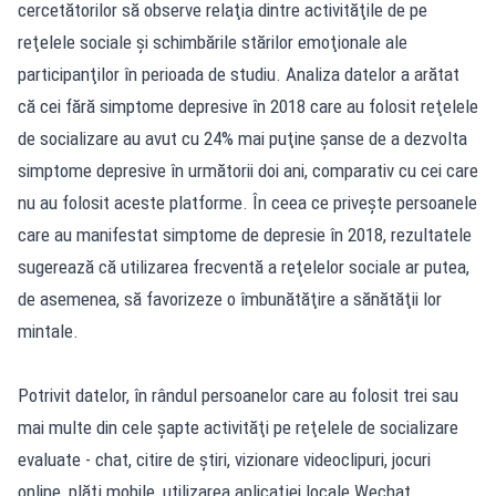
cercetătorilor să observe relaţia dintre activităţile de pe
reţelele sociale şi schimbările stărilor emoţionale ale
participanţilor în perioada de studiu. Analiza datelor a arătat
că cei fără simptome depresive în 2018 care au folosit reţelele
de socializare au avut cu 24% mai puţine şanse de a dezvolta
simptome depresive în următorii doi ani, comparativ cu cei care
nu au folosit aceste platforme. În ceea ce priveşte persoanele
care au manifestat simptome de depresie în 2018, rezultatele
sugerează că utilizarea frecventă a reţelelor sociale ar putea,
de asemenea, să favorizeze o îmbunătăţire a sănătăţii lor
mintale.
Potrivit datelor, în rândul persoanelor care au folosit trei sau
mai multe din cele şapte activităţi pe reţelele de socializare
evaluate - chat, citire de ştiri, vizionare videoclipuri, jocuri
online, plăţi mobile, utilizarea aplicaţiei locale Wechat,