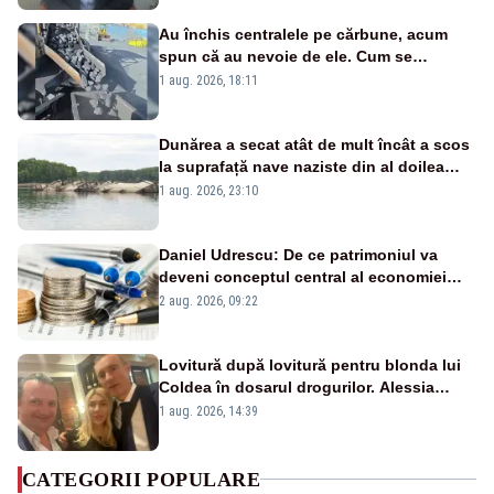
Au închis centralele pe cărbune, acum
spun că au nevoie de ele. Cum se
pasează vina în plină criză energetică
1 aug. 2026, 18:11
Dunărea a secat atât de mult încât a scos
la suprafață nave naziste din al doilea
război mondial
1 aug. 2026, 23:10
Daniel Udrescu: De ce patrimoniul va
deveni conceptul central al economiei
viitoare?
2 aug. 2026, 09:22
Lovitură după lovitură pentru blonda lui
Coldea în dosarul drogurilor. Alessia
Păcuraru explică decizia magistraților
1 aug. 2026, 14:39
CATEGORII POPULARE