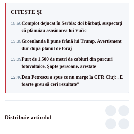
CITEȘTE ȘI
Complot dejucat în Serbia: doi bărbați, suspectați
15:50
că plănuiau asasinarea lui Vučić
Groenlanda îi pune frână lui Trump. Avertisment
13:35
dur după planul de foraj
Furt de 1.500 de metri de cabluri din parcuri
13:09
fotovoltaice. Șapte persoane, arestate
Dan Petrescu a spus ce nu merge la CFR Cluj: „E
12:46
foarte greu să ceri rezultate”
Distribuie articolul