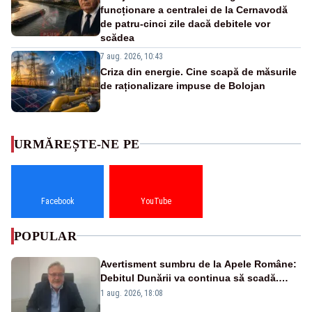
funcționare a centralei de la Cernavodă
de patru-cinci zile dacă debitele vor
scădea
7 aug. 2026, 10:43
Criza din energie. Cine scapă de măsurile
de raționalizare impuse de Bolojan
URMĂREȘTE-NE PE
Facebook
YouTube
POPULAR
Avertisment sumbru de la Apele Române:
Debitul Dunării va continua să scadă.
Cernavodă s-ar putea închide în 4 zile
1 aug. 2026, 18:08