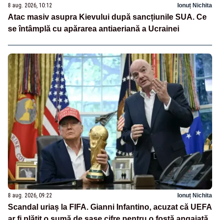
8 aug. 2026, 10:12
Ionuț Nichita
Atac masiv asupra Kievului după sancțiunile SUA. Ce
se întâmplă cu apărarea antiaeriană a Ucrainei
8 aug. 2026, 09:22
Ionuț Nichita
Scandal uriaș la FIFA. Gianni Infantino, acuzat că UEFA
ar fi plătit o sumă de șase cifre pentru o fostă angajată