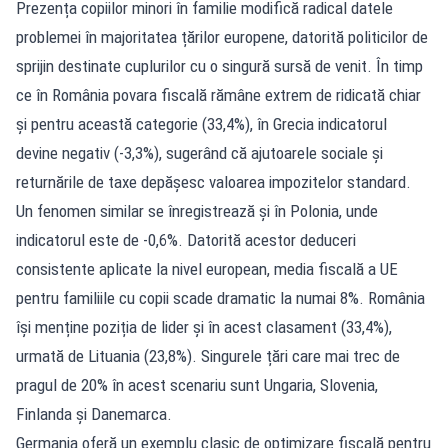
Prezența copiilor minori în familie modifică radical datele
problemei în majoritatea țărilor europene, datorită politicilor de
sprijin destinate cuplurilor cu o singură sursă de venit. În timp
ce în România povara fiscală rămâne extrem de ridicată chiar
și pentru această categorie (33,4%), în Grecia indicatorul
devine negativ (-3,3%), sugerând că ajutoarele sociale și
returnările de taxe depășesc valoarea impozitelor standard.
Un fenomen similar se înregistrează și în Polonia, unde
indicatorul este de -0,6%. Datorită acestor deduceri
consistente aplicate la nivel european, media fiscală a UE
pentru familiile cu copii scade dramatic la numai 8%. România
își menține poziția de lider și în acest clasament (33,4%),
urmată de Lituania (23,8%). Singurele țări care mai trec de
pragul de 20% în acest scenariu sunt Ungaria, Slovenia,
Finlanda și Danemarca.
Germania oferă un exemplu clasic de optimizare fiscală pentru