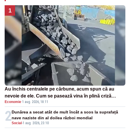
1
Au închis centralele pe cărbune, acum spun că au
nevoie de ele. Cum se pasează vina în plină criză
Economie
·
1 aug. 2026, 18:11
energetică
2
Dunărea a secat atât de mult încât a scos la suprafață
nave naziste din al doilea război mondial
Social
-
1 aug. 2026, 23:10