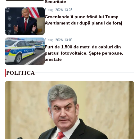
Securitate
8 aug. 2026, 13:35
Groenlanda îi pune frână lui Trump.
Avertisment dur după planul de foraj
8 aug. 2026, 13:09
Furt de 1.500 de metri de cabluri din
parcuri fotovoltaice. Șapte persoane,
arestate
POLITICA