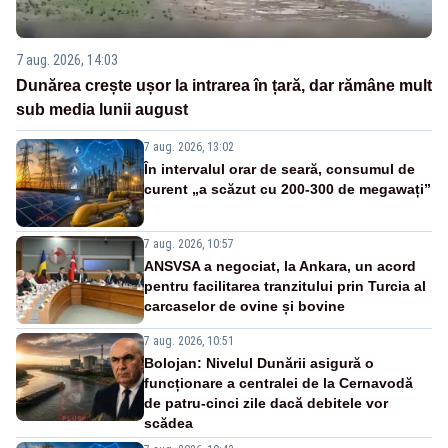
7 aug. 2026, 14:03
Dunărea crește ușor la intrarea în țară, dar rămâne mult
sub media lunii august
7 aug. 2026, 13:02
În intervalul orar de seară, consumul de
curent „a scăzut cu 200-300 de megawați”
7 aug. 2026, 10:57
ANSVSA a negociat, la Ankara, un acord
pentru facilitarea tranzitului prin Turcia al
carcaselor de ovine și bovine
7 aug. 2026, 10:51
Bolojan: Nivelul Dunării asigură o
funcționare a centralei de la Cernavodă
de patru-cinci zile dacă debitele vor
scădea