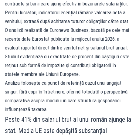
contracte și banii care ajung efectiv în buzunarele salariaților.
Pentru lucrători, indicatorul esențial rămâne valoarea netă a
venitului, extrasă după achitarea tuturor obligațiilor către stat.
O analiză realizată de Euronews Business, bazată pe cele mai
recente date Eurostat publicate la mijlocul anului 2026, a
evaluat raportul direct dintre venitul net și salariul brut anual.
Studiul evidențiază cu exactitate ce procent din câștiguri este
reținut sub formă de impozite și contribuții obligatorii în
statele membre ale Uniunii Europene.
Analiza folosește ca punct de referință cazul unui angajat
singur, fără copii în întreținere, oferind totodată o perspectivă
comparativă asupra modului în care structura gospodăriei
influențează taxarea.
Peste 41% din salariul brut al unui român ajunge la
stat. Media UE este depășită substanțial