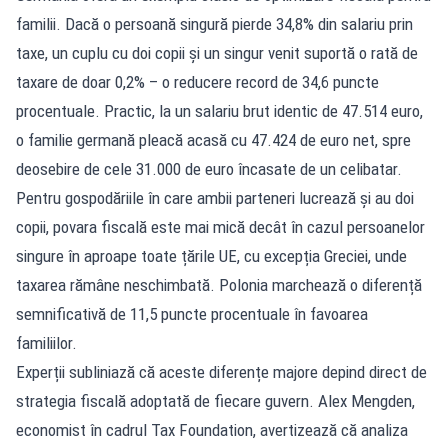
familii. Dacă o persoană singură pierde 34,8% din salariu prin
taxe, un cuplu cu doi copii și un singur venit suportă o rată de
taxare de doar 0,2% – o reducere record de 34,6 puncte
procentuale. Practic, la un salariu brut identic de 47.514 euro,
o familie germană pleacă acasă cu 47.424 de euro net, spre
deosebire de cele 31.000 de euro încasate de un celibatar.
Pentru gospodăriile în care ambii parteneri lucrează și au doi
copii, povara fiscală este mai mică decât în cazul persoanelor
singure în aproape toate țările UE, cu excepția Greciei, unde
taxarea rămâne neschimbată. Polonia marchează o diferență
semnificativă de 11,5 puncte procentuale în favoarea
familiilor.
Experții subliniază că aceste diferențe majore depind direct de
strategia fiscală adoptată de fiecare guvern. Alex Mengden,
economist în cadrul Tax Foundation, avertizează că analiza