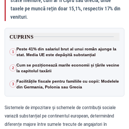
state membre, cum ar fi Cipru sau Grecia, unde
taxele pe muncă rețin doar 15,1%, respectiv 17% din
venituri.
CUPRINS
Peste 41% din salariul brut al unui român ajunge la
1
stat. Media UE este depășită substanțial
Cum se poziționează marile economii și țările vecine
2
la capitolul taxării
Facilitățile fiscale pentru familiile cu copii: Modelele
3
din Germania, Polonia sau Grecia
Sistemele de impozitare și schemele de contribuții sociale
variază substanțial pe continentul european, determinând
diferențe majore între sumele trecute de angajatori în