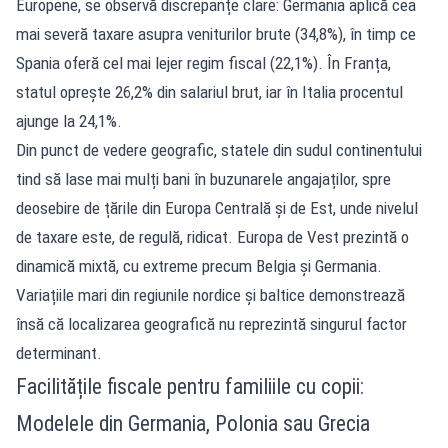
Europene, se observă discrepanțe clare: Germania aplică cea
mai severă taxare asupra veniturilor brute (34,8%), în timp ce
Spania oferă cel mai lejer regim fiscal (22,1%). În Franța,
statul oprește 26,2% din salariul brut, iar în Italia procentul
ajunge la 24,1%.
Din punct de vedere geografic, statele din sudul continentului
tind să lase mai mulți bani în buzunarele angajaților, spre
deosebire de țările din Europa Centrală și de Est, unde nivelul
de taxare este, de regulă, ridicat. Europa de Vest prezintă o
dinamică mixtă, cu extreme precum Belgia și Germania.
Variațiile mari din regiunile nordice și baltice demonstrează
însă că localizarea geografică nu reprezintă singurul factor
determinant.
Facilitățile fiscale pentru familiile cu copii:
Modelele din Germania, Polonia sau Grecia