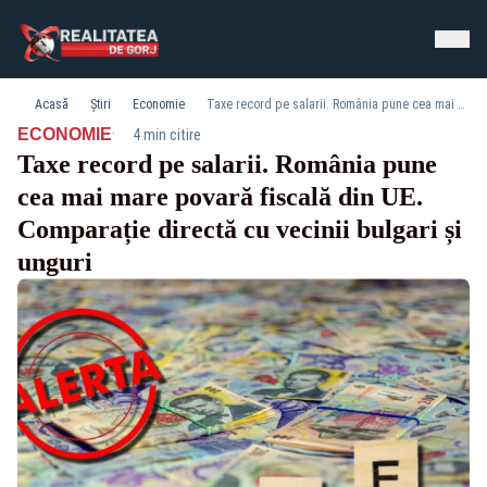
Acasă
Știri
Economie
Taxe record pe salarii. România pune cea mai mare povară fiscală din UE. Comparație directă cu vecinii bulgari și unguri
·
ECONOMIE
4 min citire
Taxe record pe salarii. România pune
cea mai mare povară fiscală din UE.
Comparație directă cu vecinii bulgari și
unguri