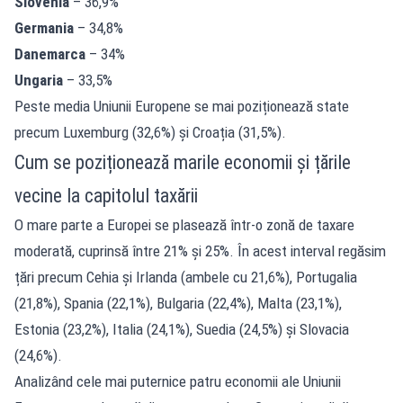
Slovenia
– 36,9%
Germania
– 34,8%
Danemarca
– 34%
Ungaria
– 33,5%
Peste media Uniunii Europene se mai poziționează state
precum Luxemburg (32,6%) și Croația (31,5%).
Cum se poziționează marile economii și țările
vecine la capitolul taxării
O mare parte a Europei se plasează într-o zonă de taxare
moderată, cuprinsă între 21% și 25%. În acest interval regăsim
țări precum Cehia și Irlanda (ambele cu 21,6%), Portugalia
(21,8%), Spania (22,1%), Bulgaria (22,4%), Malta (23,1%),
Estonia (23,2%), Italia (24,1%), Suedia (24,5%) și Slovacia
(24,6%).
Analizând cele mai puternice patru economii ale Uniunii