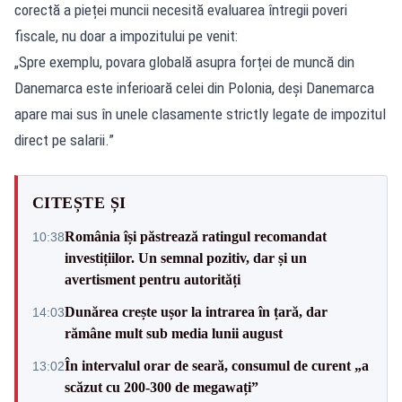
corectă a pieței muncii necesită evaluarea întregii poveri
fiscale, nu doar a impozitului pe venit:
„Spre exemplu, povara globală asupra forței de muncă din
Danemarca este inferioară celei din Polonia, deși Danemarca
apare mai sus în unele clasamente strictly legate de impozitul
direct pe salarii.”
CITEȘTE ȘI
România își păstrează ratingul recomandat
10:38
investițiilor. Un semnal pozitiv, dar și un
avertisment pentru autorități
Dunărea crește ușor la intrarea în țară, dar
14:03
rămâne mult sub media lunii august
În intervalul orar de seară, consumul de curent „a
13:02
scăzut cu 200-300 de megawați”