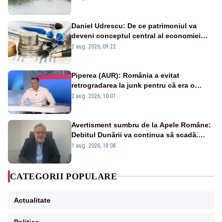
Daniel Udrescu: De ce patrimoniul va
deveni conceptul central al economiei
viitoare?
2 aug. 2026, 09:22
Piperea (AUR): România a evitat
retrogradarea la junk pentru că era o
catastrofă pentru bănci și fondurile de
2 aug. 2026, 10:01
pensii
Avertisment sumbru de la Apele Române:
Debitul Dunării va continua să scadă.
Cernavodă s-ar putea închide în 4 zile
1 aug. 2026, 18:08
CATEGORII POPULARE
Actualitate
Politica