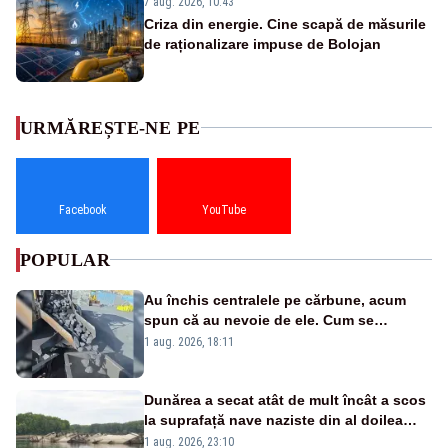
7 aug. 2026, 10:43
Criza din energie. Cine scapă de măsurile
de raționalizare impuse de Bolojan
URMĂREȘTE-NE PE
Facebook
YouTube
POPULAR
Au închis centralele pe cărbune, acum
spun că au nevoie de ele. Cum se
pasează vina în plină criză energetică
1 aug. 2026, 18:11
Dunărea a secat atât de mult încât a scos
la suprafață nave naziste din al doilea
război mondial
1 aug. 2026, 23:10