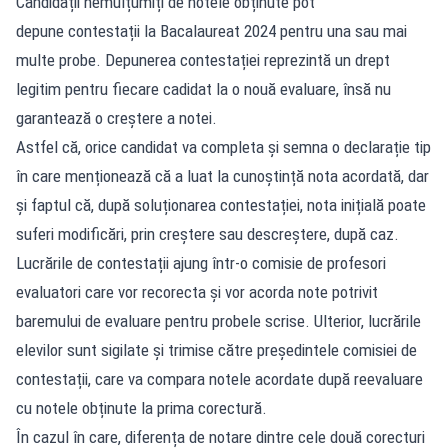
Candidații nemulțumiți de notele obținute pot
depune contestații la Bacalaureat 2024 pentru una sau mai
multe probe. Depunerea contestației reprezintă un drept
legitim pentru fiecare cadidat la o nouă evaluare, însă nu
garantează o creștere a notei.
Astfel că, orice candidat va completa și semna o declarație tip
în care menționează că a luat la cunoștință nota acordată, dar
și faptul că, după soluționarea contestației, nota inițială poate
suferi modificări, prin creștere sau descreștere, după caz.
Lucrările de contestații ajung într-o comisie de profesori
evaluatori care vor recorecta și vor acorda note potrivit
baremului de evaluare pentru probele scrise. Ulterior, lucrările
elevilor sunt sigilate și trimise către președintele comisiei de
contestații, care va compara notele acordate după reevaluare
cu notele obținute la prima corectură.
În cazul în care, diferența de notare dintre cele două corecturi