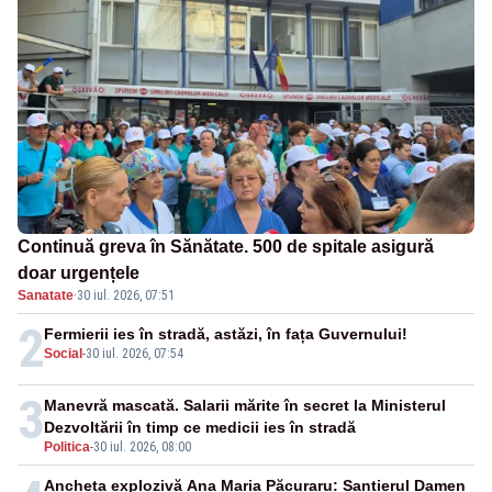
Continuă greva în Sănătate. 500 de spitale asigură
doar urgențele
Sanatate
·
30 iul. 2026, 07:51
2
Fermierii ies în stradă, astăzi, în fața Guvernului!
Social
-
30 iul. 2026, 07:54
3
Manevră mascată. Salarii mărite în secret la Ministerul
Dezvoltării în timp ce medicii ies în stradă
Politica
-
30 iul. 2026, 08:00
Ancheta explozivă Ana Maria Păcuraru: Șantierul Damen