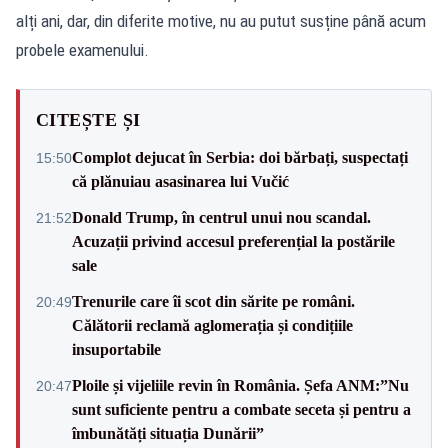
alți ani, dar, din diferite motive, nu au putut susține până acum
probele examenului.
CITEȘTE ȘI
Complot dejucat în Serbia: doi bărbați, suspectați
15:50
că plănuiau asasinarea lui Vučić
Donald Trump, în centrul unui nou scandal.
21:52
Acuzații privind accesul preferențial la postările
sale
Trenurile care îi scot din sărite pe români.
20:49
Călătorii reclamă aglomerația și condițiile
insuportabile
Ploile și vijeliile revin în România. Șefa ANM:”Nu
20:47
sunt suficiente pentru a combate seceta și pentru a
îmbunătăți situația Dunării”