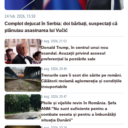
24 feb. 2026, 15:50
Complot dejucat în Serbia: doi bărbați, suspectați că
plănuiau asasinarea lui Vučić
5 aug. 2026, 21:52
Donald Trump, în centrul unui nou
scandal. Acuzații privind accesul
preferențial la postările sale
5 aug. 2026, 20:49
Trenurile care îi scot din sărite pe români.
Călătorii reclamă aglomerația și condițiile
insuportabile
5 aug. 2026, 20:47
Ploile și vijeliile revin în România. Șefa
ANM:”Nu sunt suficiente pentru a
combate seceta și pentru a îmbunătăți
situația Dunării”
5 aug. 2026, 20:19