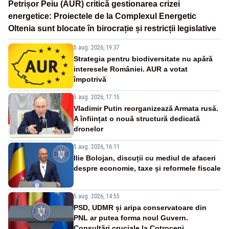
Petrișor Peiu (AUR) critică gestionarea crizei
energetice: Proiectele de la Complexul Energetic
Oltenia sunt blocate în birocrație și restricții legislative
5 aug. 2026, 19:37
Strategia pentru biodiversitate nu apără
interesele României. AUR a votat
împotrivă
5 aug. 2026, 17:15
Vladimir Putin reorganizează Armata rusă.
A înființat o nouă structură dedicată
dronelor
5 aug. 2026, 16:11
Ilie Bolojan, discuții cu mediul de afaceri
despre economie, taxe și reformele fiscale
5 aug. 2026, 14:55
PSD, UDMR și aripa conservatoare din
PNL ar putea forma noul Guvern.
Consultări cruciale la Cotroceni