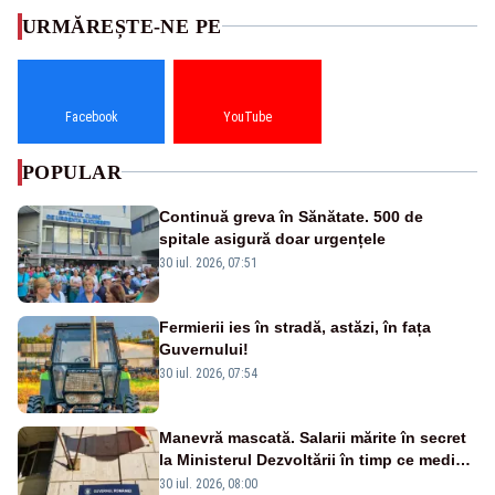
URMĂREȘTE-NE PE
Facebook
YouTube
POPULAR
Continuă greva în Sănătate. 500 de
spitale asigură doar urgențele
30 iul. 2026, 07:51
Fermierii ies în stradă, astăzi, în fața
Guvernului!
30 iul. 2026, 07:54
Manevră mascată. Salarii mărite în secret
la Ministerul Dezvoltării în timp ce medicii
ies în stradă
30 iul. 2026, 08:00