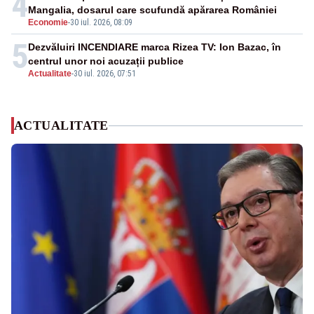
4
Mangalia, dosarul care scufundă apărarea României
Economie
-
30 iul. 2026, 08:09
5
Dezvăluiri INCENDIARE marca Rizea TV: Ion Bazac, în
centrul unor noi acuzații publice
Actualitate
-
30 iul. 2026, 07:51
ACTUALITATE