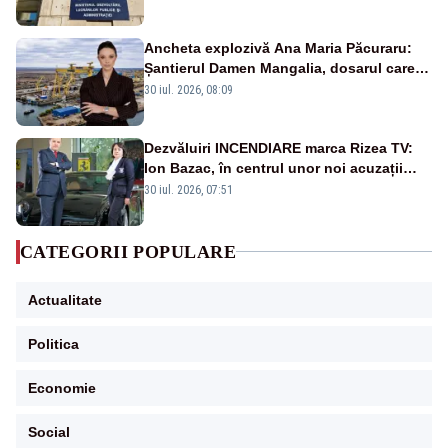
Ancheta explozivă Ana Maria Păcuraru:
Șantierul Damen Mangalia, dosarul care
scufundă apărarea României
30 iul. 2026, 08:09
Dezvăluiri INCENDIARE marca Rizea TV:
Ion Bazac, în centrul unor noi acuzații
publice
30 iul. 2026, 07:51
CATEGORII POPULARE
Actualitate
Politica
Economie
Social