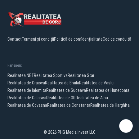
Contact
Termeni și condiții
Politică de confidențialitate
Cod de conduită
Parteneri:
Realitatea.NET
Realitatea Sportiva
Realitatea Star
Realitatea de Craiova
Realitatea de Braila
Realitatea de Vaslui
Realitatea de Ialomita
Realitatea de Suceava
Realitatea de Hunedoara
Realitatea de Calarasi
Realitatea de Olt
Realitatea de Alba
Realitatea de Covasna
Realitatea de Constanta
Realitatea de Harghita
© 2026 PHG Media Invest LLC
Facebook
YouTube