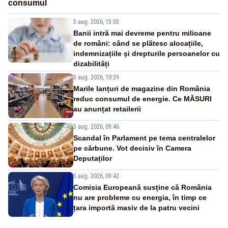
consumul
5 aug. 2026, 15:03
Banii intră mai devreme pentru milioane
de români: când se plătesc alocațiile,
indemnizațiile și drepturile persoanelor cu
dizabilități
5 aug. 2026, 10:29
Marile lanțuri de magazine din România
reduc consumul de energie. Ce MĂSURI
au anunțat retailerii
5 aug. 2026, 09:46
Scandal în Parlament pe tema centralelor
pe cărbune. Vot decisiv în Camera
Deputaților
5 aug. 2026, 09:42
Comisia Europeană susține că România
nu are probleme cu energia, în timp ce
țara importă masiv de la patru vecini