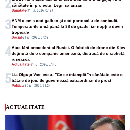
2
sănătate în proiectul Legii salarizării
Sanatate
-
31 iul. 2026, 07:29
3
ANM a emis cod galben și cod portocaliu de caniculă.
Temperaturile urcă până la 38 de grade, iar nopțile devin
tropicale
Social
-
31 iul. 2026, 07:39
4
Atac fără precedent al Rusiei. O fabrică de drone din Kiev
deținută de o companie americană, distrusă de o rachetă
rusească
Actualitate
-
31 iul. 2026, 07:40
5
Lia Olguța Vasilescu: ”Ce se întâmplă în sănătate este o
bătaie de joc. Se guvernează extraordinar de prost”
Politica
-
30 iul. 2026, 23:24
ACTUALITATE