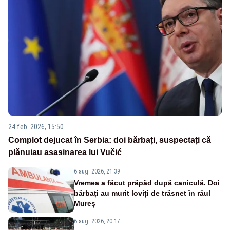
24 feb. 2026, 15:50
Complot dejucat în Serbia: doi bărbați, suspectați că
plănuiau asasinarea lui Vučić
6 aug. 2026, 21:39
Vremea a făcut prăpăd după caniculă. Doi
bărbați au murit loviți de trăsnet în râul
Mureș
6 aug. 2026, 20:17