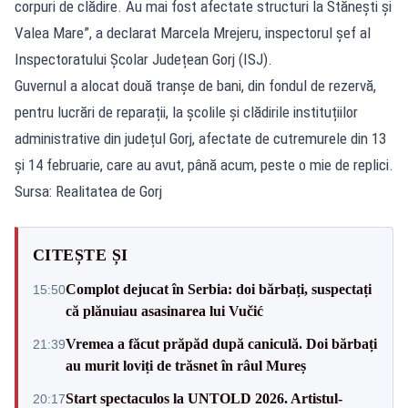
corpuri de clădire. Au mai fost afectate structuri la Stănești și
Valea Mare”, a declarat Marcela Mrejeru, inspectorul șef al
Inspectoratului Școlar Județean Gorj (ISJ).
Guvernul a alocat două tranșe de bani, din fondul de rezervă,
pentru lucrări de reparații, la școlile și clădirile instituțiilor
administrative din județul Gorj, afectate de cutremurele din 13
și 14 februarie, care au avut, până acum, peste o mie de replici.
Sursa: Realitatea de Gorj
CITEȘTE ȘI
Complot dejucat în Serbia: doi bărbați, suspectați
15:50
că plănuiau asasinarea lui Vučić
Vremea a făcut prăpăd după caniculă. Doi bărbați
21:39
au murit loviți de trăsnet în râul Mureș
Start spectaculos la UNTOLD 2026. Artistul-
20:17