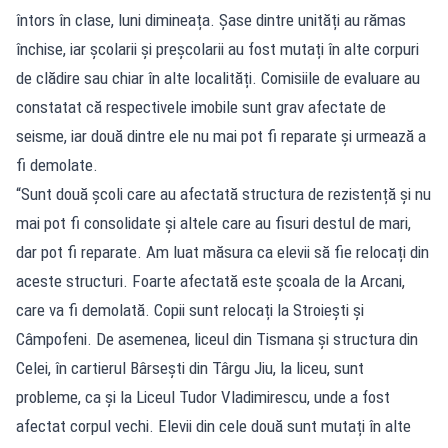
întors în clase, luni dimineața. Șase dintre unități au rămas
închise, iar școlarii și preșcolarii au fost mutați în alte corpuri
de clădire sau chiar în alte localități. Comisiile de evaluare au
constatat că respectivele imobile sunt grav afectate de
seisme, iar două dintre ele nu mai pot fi reparate și urmează a
fi demolate.
“Sunt două școli care au afectată structura de rezistență și nu
mai pot fi consolidate și altele care au fisuri destul de mari,
dar pot fi reparate. Am luat măsura ca elevii să fie relocați din
aceste structuri. Foarte afectată este școala de la Arcani,
care va fi demolată. Copii sunt relocați la Stroiești și
Câmpofeni. De asemenea, liceul din Tismana și structura din
Celei, în cartierul Bârsești din Târgu Jiu, la liceu, sunt
probleme, ca și la Liceul Tudor Vladimirescu, unde a fost
afectat corpul vechi. Elevii din cele două sunt mutați în alte