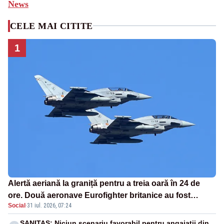
News
CELE MAI CITITE
1
Alertă aeriană la graniță pentru a treia oară în 24 de
ore. Două aeronave Eurofighter britanice au fost
Social
·
31 iul. 2026, 07:24
ridicate de la sol
SANITAS: Niciun scenariu favorabil pentru angajații din