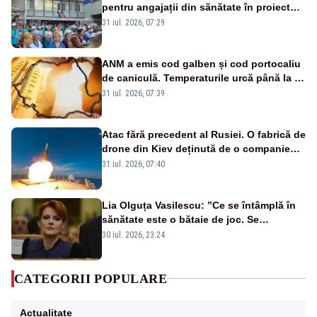
pentru angajații din sănătate în proiectul
Legii salarizării
31 iul. 2026, 07:29
ANM a emis cod galben și cod portocaliu
de caniculă. Temperaturile urcă până la 38
de grade, iar nopțile devin tropicale
31 iul. 2026, 07:39
Atac fără precedent al Rusiei. O fabrică de
drone din Kiev deținută de o companie
americană, distrusă de o rachetă
31 iul. 2026, 07:40
rusească
Lia Olguța Vasilescu: ”Ce se întâmplă în
sănătate este o bătaie de joc. Se
guvernează extraordinar de prost”
30 iul. 2026, 23:24
CATEGORII POPULARE
Actualitate