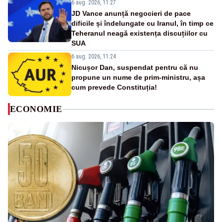
6 aug. 2026, 11:27
JD Vance anunță negocieri de pace
dificile și îndelungate cu Iranul, în timp ce
Teheranul neagă existența discuțiilor cu
SUA
6 aug. 2026, 11:24
Nicușor Dan, suspendat pentru că nu
propune un nume de prim-ministru, așa
cum prevede Constituția!
ECONOMIE