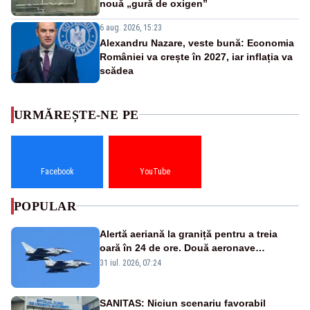
nouă „gură de oxigen”
6 aug. 2026, 15:23
Alexandru Nazare, veste bună: Economia
României va crește în 2027, iar inflația va
scădea
URMĂREȘTE-NE PE
Facebook
YouTube
POPULAR
Alertă aeriană la graniță pentru a treia
oară în 24 de ore. Două aeronave
Eurofighter britanice au fost ridicate de la
31 iul. 2026, 07:24
sol
SANITAS: Niciun scenariu favorabil