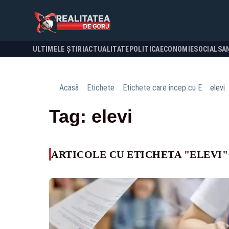
ULTIMELE ȘTIRI
ACTUALITATE
POLITICA
ECONOMIE
SOCIAL
SA
Acasă
Etichete
Etichete care încep cu E
elevi
Tag: elevi
ARTICOLE CU ETICHETA "ELEVI"