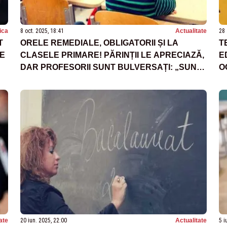
tica
8 oct. 2025, 18:41
Actualitate
28 
T
ORELE REMEDIALE, OBLIGATORII ȘI LA
T
PE
CLASELE PRIMARE! PĂRINȚII LE APRECIAZĂ,
E
DAR PROFESORII SUNT BULVERSAȚI: „SUNT
O
INEFICIENTE”
ate
20 iun. 2025, 22:00
Actualitate
5 i