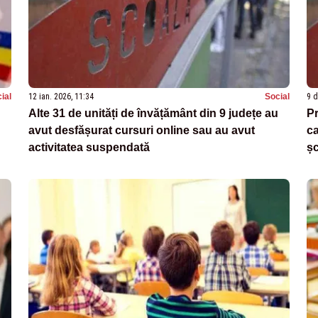
ial
12 ian. 2026, 11:34
Social
9 d
Alte 31 de unități de învățământ din 9 județe au
Pr
avut desfășurat cursuri online sau au avut
ca
activitatea suspendată
șc