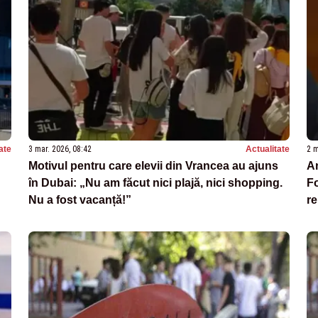
ate
3 mar. 2026, 08:42
Actualitate
2 m
Motivul pentru care elevii din Vrancea au ajuns
An
în Dubai: „Nu am făcut nici plajă, nici shopping.
Fo
Nu a fost vacanță!”
re