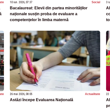
ate
10 iun. 2026, 07:37
Social
3 i
a
Bacalaureat: Elevii din partea minorităților
Al
ă
naționale susțin proba de evaluare a
co
competențelor în limba maternă
to
ate
26 mai 2026, 08:05
Actualitate
22 
Astăzi începe Evaluarea Națională
Al
pr