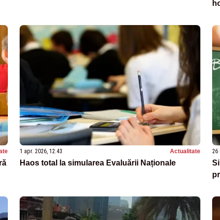
ho
ate
1 apr. 2026, 12:43
Actualitate
26 
ră
Haos total la simularea Evaluării Naționale
Si
pr