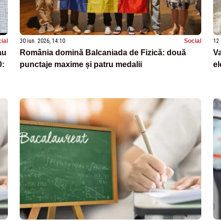
ial
30 iun. 2026, 14:10
Social
12 
au
România domină Balcaniada de Fizică: două
Va
0:
punctaje maxime și patru medalii
el